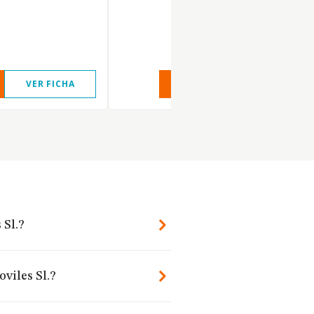
VER FICHA
VER INFORME
VER FIC
 Sl.?
viles Sl.?