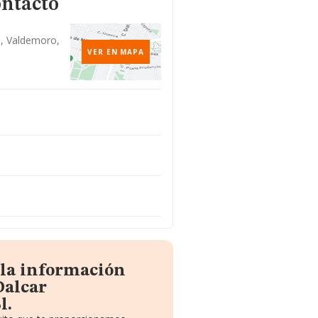
ontacto
6, Valdemoro,
VER EN MAPA
 la información
Dalcar
l.