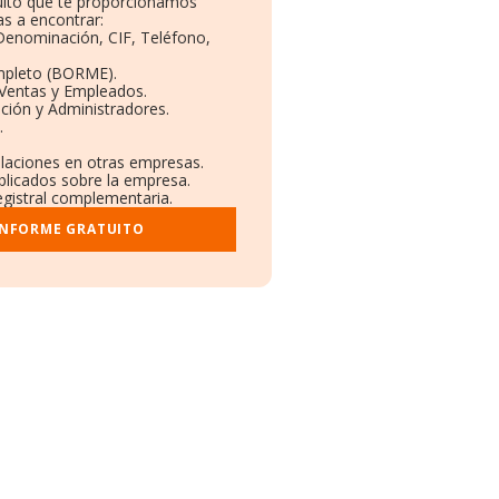
tuito que te proporcionamos
s a encontrar:
 Denominación, CIF, Teléfono,
mpleto (BORME).
 Ventas y Empleados.
ción y Administradores.
.
ulaciones en otras empresas.
blicados sobre la empresa.
registral complementaria.
INFORME GRATUITO