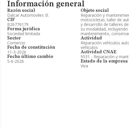
Información general
Razón social
Objeto social
Dalcar Automoviles Sl.
Reparación y mantenimien
motocicletas. taller de au
CIF
B26776179
y desarrollo de talleres d
su modalidad, incluyendo l
Forma jurídica
Sociedad limitada
mantenimiento, conservac
Sector
Actividad
Comercio
Reparación vehículos auto
vehículos
Fecha de constitución
11-3-2026
Actividad CNAE
9531 - Reparación y mant
Fecha último cambio
5-6-2026
Estado de la empresa
Viva