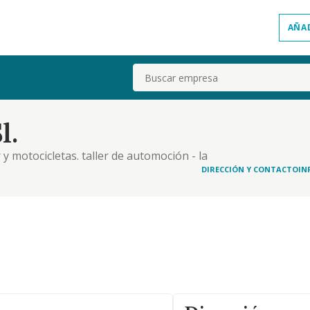
AÑA
Buscar
l.
 motocicletas. taller de automoción - la
tomóviles, cualquiera que sea su modalidad,
DIRECCIÓN Y CONTACTO
IN
 conservación, restauración, reconstrucción,