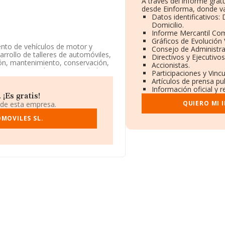
A través del informe gra
desde Einforma, donde va
Datos identificativos:
Domicilio.
Informe Mercantil Co
Gráficos de Evolución
ento de vehículos de motor y
Consejo de Administra
arrollo de talleres de automóviles,
Directivos y Ejecutivos
ión, mantenimiento, conservación,
Accionistas.
gistro Mercantil como Sociedad
Participaciones y Vinc
%', cuyo Código es 9531. La
Artículos de prensa pu
Información oficial y 
¡Es gratis!
ilio social establecido en Calle
QUIERO MI 
 de esta empresa.
adrid.
MOVILES SL.
.493 empresas, en el ámbito
ros y se estima que el promedio de
elación con la información de la
1 empresas, cuyas ventas han
liar la información relativa al
s de 3. La media de antigüedad