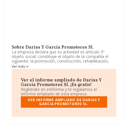
Sobre Darias Y Garcia Promotores Sl.
La empresa declara que su actividad es artículo 3º
objeto social: constituye el objeto de la compañía el
siguiente: la promoción, construcción, rehabilitación,
reforma, compraventa de toda clase de edificaciones,
Ver más
viviendas, locales comerciales, naves industriales y
cualesquiera otros inmuebles, tanto por cuenta propia
como ajena. la co. La empresa aparece inscrita en el
Ver el informe ampliado de Darias Y
Registro Mercantil como Sociedad Limitada. Su CNAE
Garcia Promotores Sl. ¡Es gratis!
corresponde a 6812 con código '%cnae%'. La compañía
Regístrate en eInforma y te regalamos el
no tiene actividad en mercados exteriores.
Informe Ampliado de esta empresa.
VER INFORME AMPLIADO DE DARIAS Y
La compañía
Darias y Garcia Promotores S.L
,
GARCIA PROMOTORES SL.
B27679950, está situada en Calle Panama núm. 34
Trasera, Nav 14, Plt 2 38009, (38009), en el municipio
de Santa Cruz De Tenerife, Islas Canarias.
Con los datos a disposición de INFORMA sobre 231.265