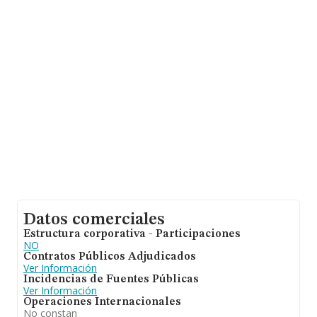
empresas pertenecientes al sector, la facturación en el
ámbito nacional alcanza los 30.176 millones de euros y
el promedio de la facturación de ventas entre todas las
compañías asciende a los 130 mil euros. Respecto a la
información de la provincia (hablamos de Santa Cruz De
Tenerife), en la base de datos de INFORMA aparecen
4217 empresas, cuyas ventas han obtenido los 350
millones de euros. Por último, con el fin de ampliar la
información relativa al ámbito de la empresa, la media
de antigüedad desde la constitución es de 20 años. La
media de empleados es de 1.
Datos comerciales
Estructura corporativa - Participaciones
NO
Contratos Públicos Adjudicados
Ver Información
Incidencias de Fuentes Públicas
Ver Información
Operaciones Internacionales
No constan