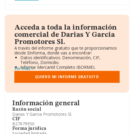
Acceda a toda la información
comercial de Darias Y Garcia
Promotores Sl.
A través del informe gratuito que te proporcionamos
desde Einforma, donde vas a encontrar:
Datos identificativos: Denominación, CIF,
Teléfono, Domicilio.
Informe Mercantil Completo (BORME).
Ver más
Gráficos de Evolución Ventas y Empleados.
Consejo de Administración y Administradores.
QUIERO MI INFORME GRATUITO
Directivos y Ejecutivos.
Accionistas.
Participaciones y Vinculaciones en otras empresas.
Artículos de prensa publicados sobre la empresa.
Información oficial y registral complementaria.
Información general
Razón social
Darias Y Garcia Promotores Sl.
CIF
B27679950
Forma jurídica
Sociedad limitada