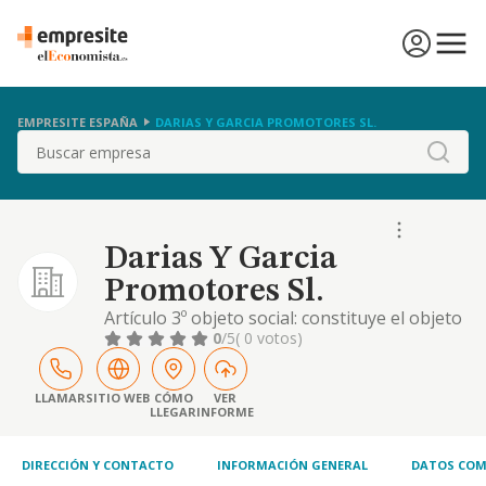
EMPRESITE ESPAÑA
DARIAS Y GARCIA PROMOTORES SL.
Buscar
Darias Y Garcia
Promotores Sl.
Artículo 3º objeto social: constituye el objeto
de la compañía el siguiente: la promoción,
0
/5
( 0 votos)
construcción, rehabilitación, reforma,
compraventa de toda clase de edificaciones,
viviendas, locales comerciales, naves
LLAMAR
SITIO WEB
CÓMO
VER
LLEGAR
INFORME
industriales y cualesquiera otros inmuebles,
tanto por cuenta propia como ajena. la co
DIRECCIÓN Y CONTACTO
INFORMACIÓN GENERAL
DATOS COM