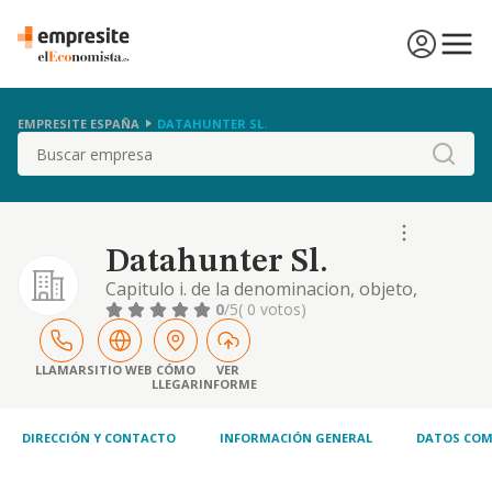
EMPRESITE ESPAÑA
DATAHUNTER SL.
Buscar
Datahunter Sl.
Capitulo i. de la denominacion, objeto,
duracion y domicilio. articulo 1º. se constituye
0
/5
( 0 votos)
una sociedad de responsabilidad limitada, de
nacionalidad española, que se regirá por la
ley de sociedades de capital y por los
LLAMAR
SITIO WEB
CÓMO
VER
LLEGAR
INFORME
presentes estatutos. articulo 2º. la
denominación de la sociedad es "datahunt
DIRECCIÓN Y CONTACTO
INFORMACIÓN GENERAL
DATOS COM