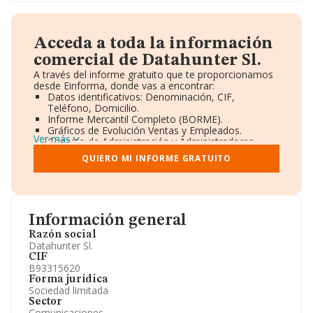
Acceda a toda la información
comercial de Datahunter Sl.
A través del informe gratuito que te proporcionamos
desde Einforma, donde vas a encontrar:
Datos identificativos: Denominación, CIF,
Teléfono, Domicilio.
Informe Mercantil Completo (BORME).
Gráficos de Evolución Ventas y Empleados.
Ver más
Consejo de Administración y Administradores.
Directivos y Ejecutivos.
QUIERO MI INFORME GRATUITO
Accionistas.
Participaciones y Vinculaciones en otras empresas.
Artículos de prensa publicados sobre la empresa.
Información oficial y registral complementaria.
Información general
Razón social
Datahunter Sl.
CIF
B93315620
Forma jurídica
Sociedad limitada
Sector
Comunicaciones