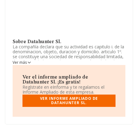
Sobre Datahunter Sl.
La compañía declara que su actividad es capitulo i. de la
denominacion, objeto, duracion y domicilio. articulo 1º.
se constituye una sociedad de responsabilidad limitada,
de nacionalidad española, que se regirá por la ley de
Ver más
sociedades de capital y por los presentes estatutos.
articulo 2º. la denominación de la sociedad es datahunt.
La sociedad está inscrita en el Registro Mercantil como
Ver el informe ampliado de
Sociedad Limitada. Su actividad CNAE es '%cnae%' con
Datahunter Sl. ¡Es gratis!
código 6310. La empresa no tiene actividad en
Regístrate en eInforma y te regalamos el
mercados exteriores.
Informe Ampliado de esta empresa.
VER INFORME AMPLIADO DE
En base a la Recomendación 2003/361/CE de la
DATAHUNTER SL.
Comisión, de 6 de mayo de 2003, sobre la definición de
microempresas, pequeñas y medianas empresas, la
compañía se puede calificar como microempresa.
atendiendo a los datos disponibles en INFORMA, el
número de empleados de la compañía ha estado por
debajo de la media de sector.