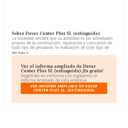
Sobre Daver Center Plus Sl. (extinguida)
La sociedad declara que su actividad es las actividades
propias de la construcción, reparación y colocacion de
todo tipo de persianas. la realización de todo tipo de
obras públicas o privadas, la realización de instalación
Ver más
de carpintería metalica, así como trabajos.. La empresa
está registrada como Sociedad Limitada. Tiene CNAE:
2512 - 'Fabricación de carpintería metálica'. La empresa
Ver el informe ampliado de Daver
no tiene actividad en mercados exteriores.
Center Plus Sl. (extinguida) ¡Es gratis!
Regístrate en eInforma y te regalamos el
La sociedad española
Daver Center Plus S.L.
Informe Ampliado de esta empresa.
(extinguida)
, con número de identificación fiscal
VER INFORME AMPLIADO DE DAVER
B65999955, tiene domicilio fiscal en Avenida Diagonal
CENTER PLUS SL. (EXTINGUIDA)
núm. 468 Piso 6 A, (08006), Barcelona, Cataluña.
En base a la información de la que dispone INFORMA
sobre 19.287 compañías, la facturación en el ámbito
nacional alcanza los 7.401 millones de euros y se estima
que el promedio de la facturación entre todas las
empresas es de 383 mil euros. Con el fin de ampliar la
información relativa a las compañías, la media de