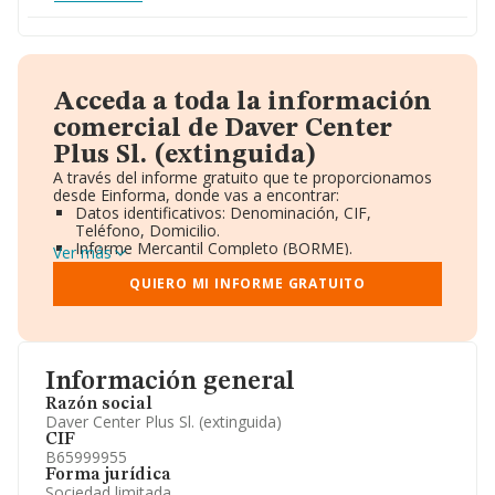
Acceda a toda la información
comercial de Daver Center
Plus Sl. (extinguida)
A través del informe gratuito que te proporcionamos
desde Einforma, donde vas a encontrar:
Datos identificativos: Denominación, CIF,
Teléfono, Domicilio.
Informe Mercantil Completo (BORME).
Ver más
Gráficos de Evolución Ventas y Empleados.
Consejo de Administración y Administradores.
QUIERO MI INFORME GRATUITO
Directivos y Ejecutivos.
Accionistas.
Participaciones y Vinculaciones en otras empresas.
Artículos de prensa publicados sobre la empresa.
Información oficial y registral complementaria.
Información general
Razón social
Daver Center Plus Sl. (extinguida)
CIF
B65999955
Forma jurídica
Sociedad limitada