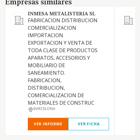
Empresas similares
INMESA METALISTERIA SL
A
FABRICACION DISTRIBUCION
COMERCIALIZACION
D
IMPORTACION
C
EXPORTACION Y VENTA DE
M
TODA CLASE DE PRODUCTOS
A
APARATOS, ACCESORIOS Y
MOBILIARIO DE
SANEAMIENTO.
C
FABRICACION,
DISTRIBUCION,
COMERCIALIZACION DE
MATERIALES DE CONSTRUC
BARCELONA
VER INFORME
VER FICHA