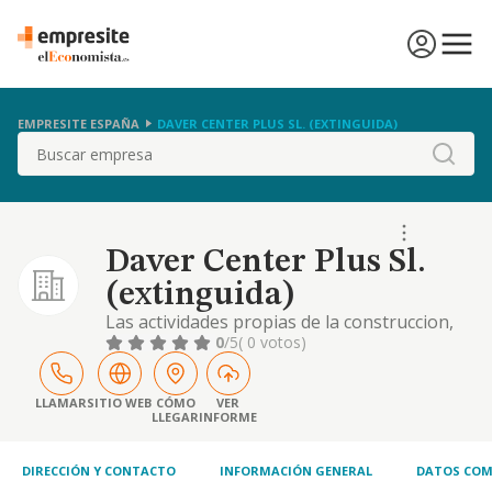
EMPRESITE ESPAÑA
DAVER CENTER PLUS SL. (EXTINGUIDA)
Buscar
Daver Center Plus Sl.
(extinguida)
Las actividades propias de la construccion,
reparacion y colocacion de todo tipo de
0
/5
( 0 votos)
persianas. la realizacion de todo tipo de
obras publicas o privadas, la realizacion de
instalacion de carpinteria metalica, asi como
LLAMAR
SITIO WEB
CÓMO
VER
LLEGAR
INFORME
trabajos ...
DIRECCIÓN Y CONTACTO
INFORMACIÓN GENERAL
DATOS COM