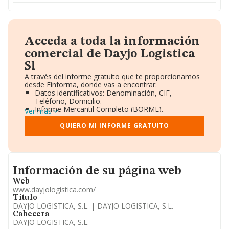
Acceda a toda la información
comercial de Dayjo Logistica
Sl
A través del informe gratuito que te proporcionamos
desde Einforma, donde vas a encontrar:
Datos identificativos: Denominación, CIF,
Teléfono, Domicilio.
Informe Mercantil Completo (BORME).
Ver más
Gráficos de Evolución Ventas y Empleados.
Consejo de Administración y Administradores.
QUIERO MI INFORME GRATUITO
Directivos y Ejecutivos.
Accionistas.
Participaciones y Vinculaciones en otras empresas.
Artículos de prensa publicados sobre la empresa.
Informacion de su página web
Información oficial y registral complementaria.
Información de su página web
Web
www.dayjologistica.com/
Titulo
DAYJO LOGISTICA, S.L. | DAYJO LOGISTICA, S.L.
Cabecera
DAYJO LOGISTICA, S.L.