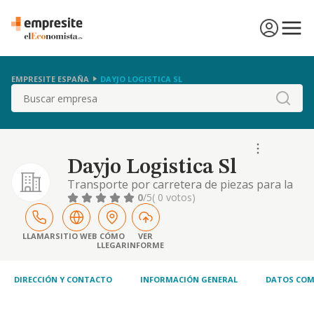
EMPRESITE ESPAÑA
DAYJO LOGISTICA SL
Buscar
Dayjo Logistica Sl
Transporte por carretera de piezas para la
automoción.
0
/5
( 0 votos)
LLAMAR
SITIO WEB
CÓMO
VER
LLEGAR
INFORME
DIRECCIÓN Y CONTACTO
INFORMACIÓN GENERAL
DATOS COM