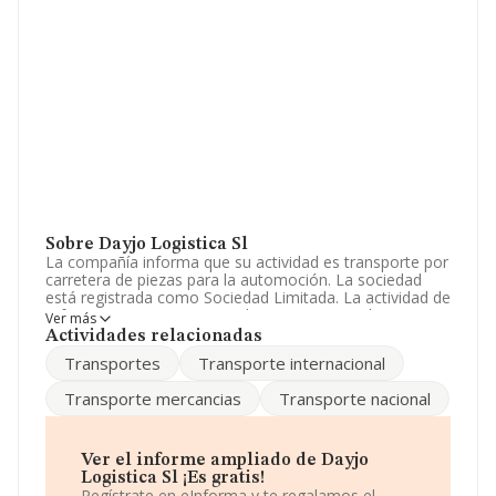
Sobre Dayjo Logistica Sl
La compañía informa que su actividad es transporte por
carretera de piezas para la automoción. La sociedad
está registrada como Sociedad Limitada. La actividad de
referencia CNAE corresponde a 'Transporte de
Ver más
mercancías por carretera', cuyo Código es 4941. La
Actividades relacionadas
empresa es importadora y exportadora.
Transportes
Transporte internacional
Es posible ponerse en contacto con la empresa a través
Transporte mercancias
Transporte nacional
del teléfono 986346639 y la dirección de correo es
info@dayjologistica.com
. Puedes consultar su página
web aquí:
www.dayjologistica.com
.
Ver el informe ampliado de Dayjo
La empresa española
Dayjo Logistica S.L
, con CIF
Logistica Sl ¡Es gratis!
B36990356, se encuentra en Poligono Industrial A
Regístrate en eInforma y te regalamos el