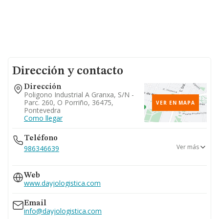
Dirección y contacto
Dirección
Poligono Industrial A Granxa, S/n -
Parc. 260, O Porriño, 36475,
VER EN MAPA
Pontevedra
Como llegar
Teléfono
Ver más
986346639
986346770
Web
www.dayjologistica.com
Email
info@dayjologistica.com