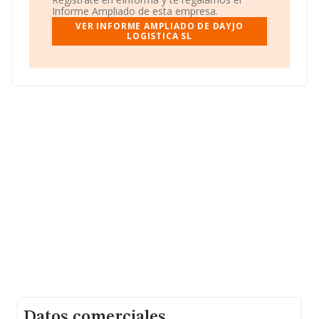
Granxa Area Comercial Oficina 22-23 núm. S/N Parc.
Informe Ampliado de esta empresa.
260, (36475), en el municipio de O Porriño, en
VER INFORME AMPLIADO DE DAYJO
Pontevedra, Galicia.
LOGISTICA SL
En base a la información de la que dispone INFORMA
sobre 62.013 compañías, a nivel nacional la facturación
asciende a 44.874 millones de euros y se estima que el
promedio de la facturación entre todas las empresas es
de 723 mil euros. Respecto a la información de la
provincia (hablamos de Pontevedra), en la base de
datos de INFORMA aparecen 1324 empresas, cuyas
ventas en 2025 han alcanzado los 618 millones de
euros. Con el fin de ampliar la información relativa a las
compañías, la antigüedad alcanza los 17 años desde la
constitución. La media de empleados es de 5.
Datos comerciales