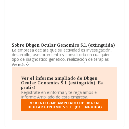
Sobre Dbgen Ocular Genomics S.l. (extinguida)
La empresa declara que su actividad es investigación,
desarrollo, asesoramiento y consultoría en cualquier
tipo de diagnostico genetico, realización de terapias
personalizadas y cualquier prestación de servicio en el
Ver más
ambito descrito, etc. La empresa aparece inscrita en el
Registro Mercantil como Sociedad Limitada. Clasifica su
actividad CNAE como '%cnae%', código 7210. La
Ver el informe ampliado de Dbgen
empresa no tiene actividad en mercados exteriores.
Ocular Genomics S.l. (extinguida) ¡Es
gratis!
En el último año el número de empleados ha
Regístrate en eInforma y te regalamos el
permanecido igual y atendiendo a los datos disponibles
Informe Ampliado de esta empresa.
en INFORMA, el número de empleados de la compañía
VER INFORME AMPLIADO DE DBGEN
ha estado por debajo de la media de sector.
OCULAR GENOMICS S.L. (EXTINGUIDA)
Es posible ponerse en contacto con la empresa a través
del teléfono 934035536 y puedes visitar su sitio web:
www.dbgen.com
.