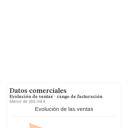
La compañía
Dbgen Ocular Genomics S.L.
(extinguida)
, con CIF B67148668, tiene su domicilio
social establecido en Calle Consell De Cent núm. 226 P.
At, (08011), Barcelona, Cataluña.
Con los datos a disposición de INFORMA sobre 5.799
empresas pertenecientes al sector, en el ámbito
nacional la facturación alcanza la cifra de 3.240 millones
de euros y en 2023 la media de facturación de ventas
entre todas las compañías alcanza los 558 mil euros.
Finalmente, para completar los datos de sector, en
2023, la media de antigüedad desde la constitución es
de 12 años. La media de empleados es de 5.
Datos comerciales
Evolución de ventas - rango de facturación
Menor de 300 mil €
Evolución de las ventas