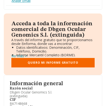
Añadir Email
Acceda a toda la información
comercial de Dbgen Ocular
Genomics S.l. (extinguida)
A través del informe gratuito que te proporcionamos
desde Einforma, donde vas a encontrar:
Datos identificativos: Denominación, CIF,
Teléfono, Domicilio.
Informe Mercantil Completo (BORME).
Ver más
Gráficos de Evolución Ventas y Empleados.
Consejo de Administración y Administradores.
QUIERO MI INFORME GRATUITO
Directivos y Ejecutivos.
Accionistas.
Participaciones y Vinculaciones en otras empresas.
Artículos de prensa publicados sobre la empresa.
Información oficial y registral complementaria.
Información general
Razón social
Dbgen Ocular Genomics S.l.
(extinguida)
CIF
B67148668