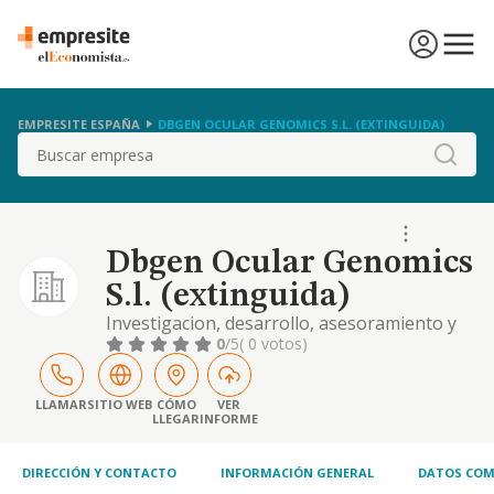
EMPRESITE ESPAÑA
DBGEN OCULAR GENOMICS S.L. (EXTINGUIDA)
Buscar
Dbgen Ocular Genomics
S.l. (extinguida)
Investigacion, desarrollo, asesoramiento y
consultoria en cualquier tipo de diagnostico
0
/5
( 0 votos)
genetico, realizacion de terapias
personalizadas y cualquier prestacion de
servicio en el ambito descrito, etc
LLAMAR
SITIO WEB
CÓMO
VER
LLEGAR
INFORME
DIRECCIÓN Y CONTACTO
INFORMACIÓN GENERAL
DATOS COM