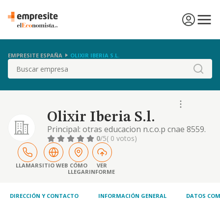
EMPRESITE ESPAÑA
OLIXIR IBERIA S.L.
Buscar
Olixir Iberia S.l.
Principal: otras educacion n.c.o.p cnae 8559.
prestacion de servicios independientes de
0
/5
( 0 votos)
publicidad, promocion, marketing,
propaganda y de relaciones publicas,
creacion de anuncios y campañas de difusion
LLAMAR
SITIO WEB
CÓMO
VER
LLEGAR
INFORME
publicitaria, etc
DIRECCIÓN Y CONTACTO
INFORMACIÓN GENERAL
DATOS COM