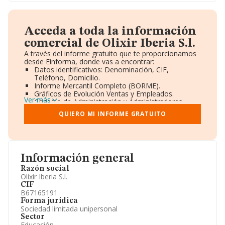
Acceda a toda la información
comercial de Olixir Iberia S.l.
A través del informe gratuito que te proporcionamos
desde Einforma, donde vas a encontrar:
Datos identificativos: Denominación, CIF,
Teléfono, Domicilio.
Informe Mercantil Completo (BORME).
Gráficos de Evolución Ventas y Empleados.
Ver más
Consejo de Administración y Administradores.
Directivos y Ejecutivos.
QUIERO MI INFORME GRATUITO
Accionistas.
Participaciones y Vinculaciones en otras empresas.
Artículos de prensa publicados sobre la empresa.
Información oficial y registral complementaria.
Información general
Razón social
Olixir Iberia S.l.
CIF
B67165191
Forma jurídica
Sociedad limitada unipersonal
Sector
Educación