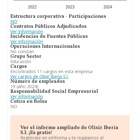
de euros y la media entre todas las compañías es de
155 mil euros de ventas en 2024, la facturación de la
2022
2023
2024
empresa ha triplicado el promedio del sector.
Estructura corporativa - Participaciones
Finalmente, para completar los datos de sector, en
NO
2024, la media de empleados de las empresas es de 3;
Contratos Públicos Adjudicados
la antigüedad desde la constitución es de 14 años.
Ver Información
Incidencias de Fuentes Públicas
En conclusión, la actividad de
Olixir Iberia S.L
es
Ver Información
principal: otras educacion n.c.o.p cnae 8559. prestación
Operaciones Internacionales
de servicios independientes de publicidad, promoción,
No constan
marketing, propaganda y de relaciones públicas,
Grupo Sector
creacion de anuncios y campañas de difusion
Educación
publicitaria, etc. Se ha posicionado mejor en el ranking
Cargos
nacional (de todas las empresas presentes en el
Encontrados 11 cargos en esta empresa
territorio) frente al 2023.
Ver cargos de Olixir Iberia S.l.
Número de empleados
19 (año 2024)
Responsabilidad Social Empresarial
Ver Información
Cotiza en Bolsa
NO
Ver el informe ampliado de Olixir Iberia
S.l. ¡Es gratis!
Regístrate en eInforma y te regalamos el