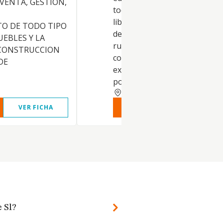
 VENTA, GESTION,
toda clase de edificaciones, t
libres como de proteccion ofic
O DE TODO TIPO
de terrenos y solares, urbano
UEBLES Y LA
rusticos para su urbanizacion
CONSTRUCCION
construccion, venta y/ o
DE
explotacion por arrendamien
por cualquier ot.
MURCIA
VER FICHA
VER INFORME
VER FIC
 Sl?