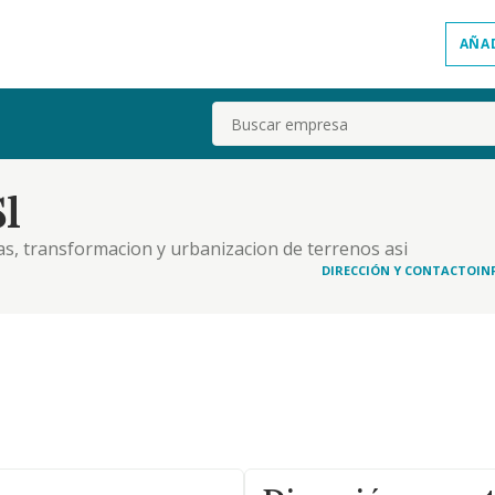
AÑA
Buscar
l
ias, transformacion y urbanizacion de terrenos asi
ctividades. asi mismo constituye el objeto social la
DIRECCIÓN Y CONTACTO
IN