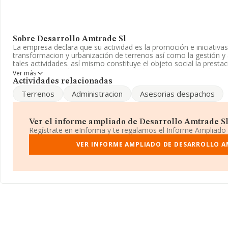
Sobre Desarrollo Amtrade Sl
La empresa declara que su actividad es la promoción e iniciativas 
transformacion y urbanización de terrenos así como la gestión y 
tales actividades. así mismo constituye el objeto social la prest
Sociedad Limitada. Clasifica su actividad CNAE como 'Gestión y a
Ver más
inmobiliaria', código 6832. La empresa no tiene actividad en mer
Actividades relacionadas
Terrenos
Administracion
Asesorias despachos
La empresa
Desarrollo Amtrade S.L
, con número de identifica
encuentra en Calle Plateria (murcia) núm. 40, (30001), en el muni
Con los datos a disposición de INFORMA sobre 37.172 empresas p
Ver el informe ampliado de Desarrollo Amtrade Sl 
el ámbito nacional la facturación alcanza la cifra de 5.961 millon
Regístrate en eInforma y te regalamos el Informe Ampliado
todas las compañías es de 160 mil euros de ventas en 2025, enc
la empresa por encima del promedio. En cuanto a la información r
VER INFORME AMPLIADO DE DESARROLLO A
Murcia, en la base de datos de INFORMA aparecen 889 empresas
de 71 millones de euros. Para aportar ulterior información de inte
media de antigüedad desde la constitución es de 16 años. La me
empresas es de 2.