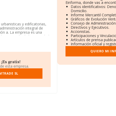
Einforma, donde vas a encont
Datos identificativos: Den
Domicilio.
Informe Mercantil Comple
Gráficos de Evolución Ven
Consejo de Administración
urbanisticas y edificatorias,
Directivos y Ejecutivos.
administración integral de
Accionistas.
ación a. La empresa es una
Participaciones y Vinculac
dministración de la propiedad
Artículos de prensa public
cados exteriores.
Información oficial y regis
ción fiscal B73188542, se
QUIERO MI I
cipio de Murcia, Murcia.
ertenecientes al sector, en
¡Es gratis!
es de euros y la media entre
 de esta empresa.
ontrándose la facturación de
elativa a la provincia de
MTRADE SL
, con ventas en el año 2025
rés en el ámbito sectorial, la
dia de empleados de las