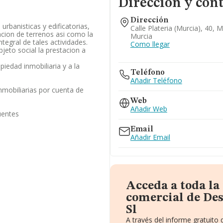
Dirección y con
Dirección
urbanisticas y edificatorias,
Calle Plateria (murcia), 40, 
cion de terrenos asi como la
Murcia
ntegral de tales actividades.
Como llegar
jeto social la prestacion a
opiedad inmobiliaria y a la
Teléfono
Añadir Teléfono
nmobiliarias por cuenta de
Web
Añadir Web
uentes
Email
Añadir Email
Acceda a toda l
comercial de De
Sl
A través del informe gratuit