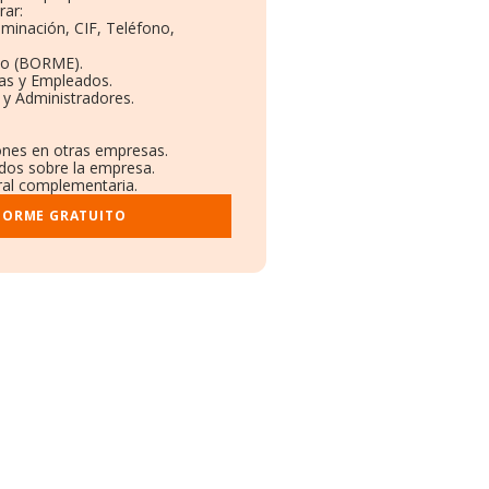
rar:
ominación, CIF, Teléfono,
to (BORME).
tas y Empleados.
 y Administradores.
iones en otras empresas.
ados sobre la empresa.
tral complementaria.
NFORME GRATUITO