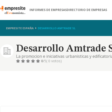
INFORMES DE EMPRESAS
DIRECTORIO DE EMPRESAS
EMPRESITE ESPAÑA
DESARROLLO AMTRADE SL
Desarrollo Amtrade S
La promocion e iniciativas urbanisticas y edificator
como la gestion y administracion integral de tales a
0
/5
( 0 votos)
prestacion a