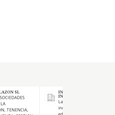
LAZON SL
INVERSIONES EMPRESARIA
INPROE SOCIEDAD LIMITA
 SOCIEDADES
La intermediacion en la prom
 LA
inmobiliaria de terrenos y
N, TENENCIA,
edificaciones. La compravent