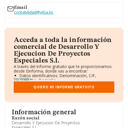
Email
contabilidad@vilsa.es
Acceda a toda la información
comercial de Desarrollo Y
Ejecucion De Proyectos
Especiales S.l.
A través del informe gratuito que te proporcionamos
desde Einforma, donde vas a encontrar:
Datos identificativos: Denominación, CIF,
Ver más
Teléfono, Domicilio.
Informe Mercantil Completo (BORME).
QUIERO MI INFORME GRATUITO
Gráficos de Evolución Ventas y Empleados.
Consejo de Administración y Administradores.
Directivos y Ejecutivos.
Accionistas.
Participaciones y Vinculaciones en otras empresas.
Información general
Artículos de prensa publicados sobre la empresa.
Información oficial y registral complementaria.
Razón social
Desarrollo Y Ejecucion De Proyectos
Especiales S.l.