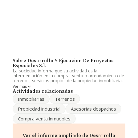
Sobre Desarrollo Y Ejecucion De Proyectos
Especiales S.l.
La sociedad informa que su actividad es la
intermediación en la compra, venta o arrendamiento de
terrenos, servicios propios de la propiedad inmobiliaria,
tasacion de inmuebles, de la propiedad industrial. La
Ver más
empresa es una Sociedad Limitada. Tiene CNAE: 6812 -
Actividades relacionadas
'%cnae%'. La empresa no tiene actividad en mercados
Inmobiliarias
Terrenos
exteriores.
Propiedad industrial
Asesorias despachos
Acerca del rendimiento de la empresa en 2024, frente al
año anterior, las ventas han bajado un 71%.
Compra venta inmuebles
Para ponerse en contacto con sus oficinas, la empresa
facilita el número de teléfono 918757577 y el correo
electrónico es
contabilidad@vilsa.es
.
Ver el informe ampliado de Desarrollo