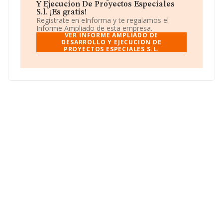
Y Ejecucion De Proyectos Especiales
La empresa española
Desarrollo y Ejecucion de
S.l. ¡Es gratis!
Proyectos Especiales S.L
, CIF B83168591, está
Regístrate en eInforma y te regalamos el
situada en Avenida De Madrid núm. 134, (28500), en el
Informe Ampliado de esta empresa.
municipio de Arganda Del Rey, Madrid.
VER INFORME AMPLIADO DE
DESARROLLO Y EJECUCION DE
PROYECTOS ESPECIALES S.L.
Con los datos a disposición de INFORMA sobre 231.218
empresas pertenecientes al sector, a nivel nacional la
facturación asciende a 29.817 millones de euros y el
promedio de la facturación de ventas entre todas las
compañías asciende a los 128 mil euros, encontrándose
la facturación de la empresa por encima del promedio.
Teniendo en cuenta la información sobre Madrid, en la
base de datos INFORMA constan 39467 empresas,
cuyas ventas en 2024 han alcanzado los 14.368 millones
de euros. Con el fin de ampliar la información relativa a
las compañías, la antigüedad alcanza los 20 años desde
la constitución. Los empleados de media son 1.