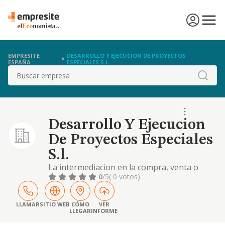
EMPRESITE
DESARROLLO Y EJECUCION DE PROYECTOS
ESPAÑA
ESPECIALES S.L.
Buscar
Desarrollo Y Ejecucion
De Proyectos Especiales
S.l.
La intermediacion en la compra, venta o
arrendamiento de terrenos, servicios
0
/5
( 0 votos)
propios de la propiedad inmobiliaria,
tasacion de inmuebles, de la propiedad
industrial
LLAMAR
SITIO WEB
CÓMO
VER
LLEGAR
INFORME