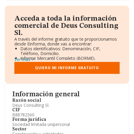
Acceda a toda la información
comercial de Deus Consulting
Sl.
A través del informe gratuito que te proporcionamos
desde Einforma, donde vas a encontrar:
Datos identificativos: Denominación, CIF,
Teléfono, Domicilio.
Informe Mercantil Completo (BORME).
Ver más
Gráficos de Evolución Ventas y Empleados.
Consejo de Administración y Administradores.
QUIERO MI INFORME GRATUITO
Directivos y Ejecutivos.
Accionistas.
Participaciones y Vinculaciones en otras empresas.
Artículos de prensa publicados sobre la empresa.
Información oficial y registral complementaria.
Información general
Razón social
Deus Consulting Sl.
CIF
B88782560
Forma jurídica
Sociedad limitada unipersonal
Sector
Construcción y actividades