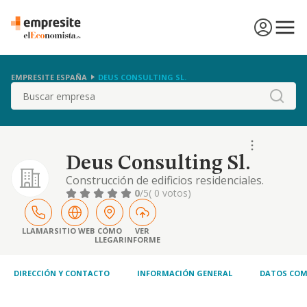
EMPRESITE ESPAÑA
DEUS CONSULTING SL.
Buscar
Deus Consulting Sl.
Construcción de edificios residenciales.
reparación y mantenimiento de vehículos de
0
/5
( 0 votos)
motor. actividades de intermediación para
reparación y mantenimiento de
ordenadores, artículos personales y-enseres
LLAMAR
SITIO WEB
CÓMO
VER
LLEGAR
INFORME
domésticos y vehículos de motor y
motocicletas. perforaciones y sondeos.
actividades de intermediari
DIRECCIÓN Y CONTACTO
INFORMACIÓN GENERAL
DATOS COM