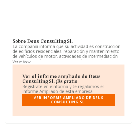
Sobre Deus Consulting Sl.
La compañía informa que su actividad es construcción
de edificios residenciales. reparación y mantenimiento
de vehículos de motor. actividades de intermediación
para reparación y mantenimiento de ordenadores,
Ver más
artículos personales y-enseres domésticos y vehículos
de motor y motocicletas. perforaciones y sondeos.
actividades de intermediari. La empresa es una
Ver el informe ampliado de Deus
Sociedad Limitada. Su CNAE corresponde a 4101 con
Consulting Sl. ¡Es gratis!
código '%cnae%'. La sociedad no tiene actividad en
Regístrate en eInforma y te regalamos el
mercados exteriores.
Informe Ampliado de esta empresa.
VER INFORME AMPLIADO DE DEUS
La empresa española
Deus Consulting S.L
, con
CONSULTING SL.
número de identificación fiscal B88782560, está situada
en Calle Barceloneta núm. 84, (25179), en el municipio
de Maials, en Lleida, Cataluña.
En base a la información de la que dispone INFORMA
sobre 188.948 compañías, la facturación en el ámbito
nacional alcanza los 36.783 millones de euros y se