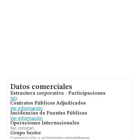
calcula un promedio de facturación de 194 mil euros
entre todas las compañías. Teniendo en cuenta la
información sobre Lleida, en la base de datos de
INFORMA aparecen 2030 empresas, cuyas ventas han
alcanzado los 315 millones de euros. Con el fin de
ampliar la información relativa a las compañías, la
media de empleados de las empresas es de 2; la
antigüedad desde la constitución es de 17 años.
Datos comerciales
Estructura corporativa - Participaciones
NO
Contratos Públicos Adjudicados
Ver Información
Incidencias de Fuentes Públicas
Ver Información
Operaciones Internacionales
No constan
Grupo Sector
Construcción y actividades inmobiliarias