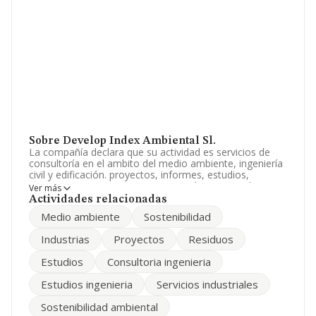
Sobre Develop Index Ambiental Sl.
La compañía declara que su actividad es servicios de
consultoría en el ambito del medio ambiente, ingeniería
civil y edificación. proyectos, informes, estudios,
memorias, project management, y direcciones de
Ver más
obras, proyectos de tratamiento y valorizacion de
Actividades relacionadas
residuos, etc. La empresa está registrada como
Medio ambiente
Sostenibilidad
Sociedad Limitada. Su CNAE corresponde a 7112 con
código 'Servicios técnicos de ingeniería y otras
Industrias
Proyectos
Residuos
actividades relacionadas con el asesoramiento técnico'.
La sociedad no tiene actividad en mercados exteriores.
Estudios
Consultoria ingenieria
Dentro del ranking de empresas elaborado por
Estudios ingenieria
Servicios industriales
INFORMA, atendiendo a los niveles de facturación,
podemos decir de la compañía que: la compañía ha
Sostenibilidad ambiental
mejorado en el ranking sectorial escalando 1.407