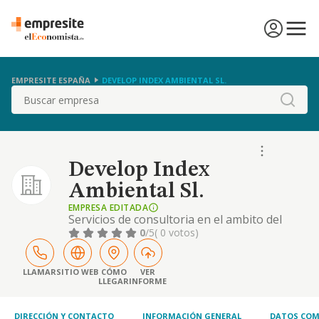
EMPRESITE ESPAÑA
DEVELOP INDEX AMBIENTAL SL.
Buscar
Develop Index
Ambiental Sl.
EMPRESA EDITADA
Servicios de consultoria en el ambito del
medio ambiente, ingenieria civil y edificacion.
0
/5
( 0 votos)
proyectos, informes, estudios, memorias,
project management, y direcciones de obras,
proyectos de tratamiento y valorizacion de
LLAMAR
SITIO WEB
CÓMO
VER
LLEGAR
INFORME
residuos, etc.
DIRECCIÓN Y CONTACTO
INFORMACIÓN GENERAL
DATOS COM