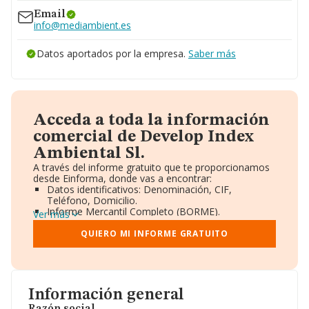
www.institutocea.com
Email
info@mediambient.es
Datos aportados por la empresa.
Saber más
Acceda a toda la información
comercial de Develop Index
Ambiental Sl.
A través del informe gratuito que te proporcionamos
desde Einforma, donde vas a encontrar:
Datos identificativos: Denominación, CIF,
Teléfono, Domicilio.
Informe Mercantil Completo (BORME).
Ver más
Gráficos de Evolución Ventas y Empleados.
Consejo de Administración y Administradores.
QUIERO MI INFORME GRATUITO
Directivos y Ejecutivos.
Accionistas.
Participaciones y Vinculaciones en otras empresas.
Artículos de prensa publicados sobre la empresa.
Información oficial y registral complementaria.
Información general