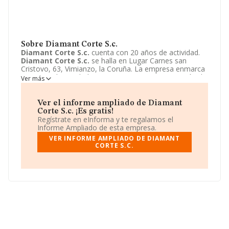
Sobre Diamant Corte S.c.
Diamant Corte S.c.
cuenta con 20 años de actividad.
Diamant Corte S.c.
se halla en Lugar Carnes san
Cristovo, 63, Vimianzo, la Coruña. La empresa enmarca
su principal actividad CNAE como 4312 - Preparación de
Ver más
terrenos.
Diamant Corte S.c.
toma la forma jurídica de
Sociedad civil.
Ver el informe ampliado de Diamant
Corte S.c. ¡Es gratis!
Regístrate en eInforma y te regalamos el
Informe Ampliado de esta empresa.
VER INFORME AMPLIADO DE DIAMANT
CORTE S.C.