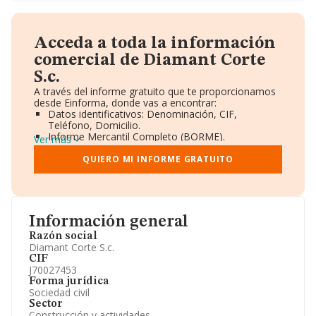
Acceda a toda la información
comercial de Diamant Corte
S.c.
A través del informe gratuito que te proporcionamos
desde Einforma, donde vas a encontrar:
Datos identificativos: Denominación, CIF,
Teléfono, Domicilio.
Informe Mercantil Completo (BORME).
Ver más
Gráficos de Evolución Ventas y Empleados.
Consejo de Administración y Administradores.
QUIERO MI INFORME GRATUITO
Directivos y Ejecutivos.
Accionistas.
Participaciones y Vinculaciones en otras empresas.
Artículos de prensa publicados sobre la empresa.
Información oficial y registral complementaria.
Información general
Razón social
Diamant Corte S.c.
CIF
J70027453
Forma jurídica
Sociedad civil
Sector
Construcción y actividades