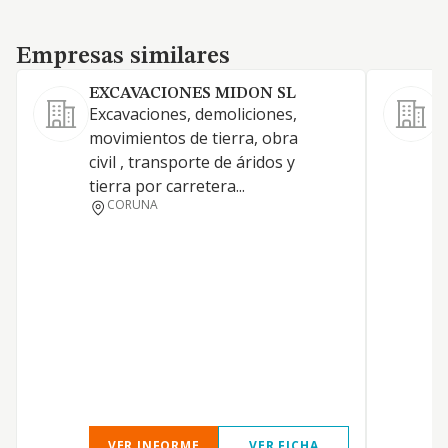
Empresas similares
Empresas similares
EXCAVACIONES MIDON SL
Excavaciones, demoliciones,
movimientos de tierra, obra
civil , transporte de áridos y
tierra por carretera...
E
CORUNA
VER INFORME
VER FICHA