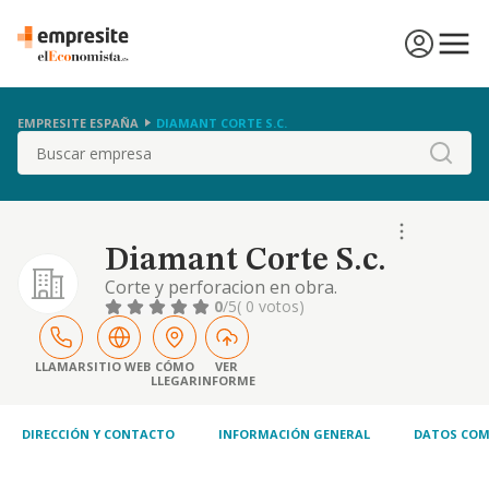
EMPRESITE ESPAÑA
DIAMANT CORTE S.C.
Buscar
Diamant Corte S.c.
Corte y perforacion en obra.
0
/5
( 0 votos)
LLAMAR
SITIO WEB
CÓMO
VER
LLEGAR
INFORME
DIRECCIÓN Y CONTACTO
INFORMACIÓN GENERAL
DATOS COM