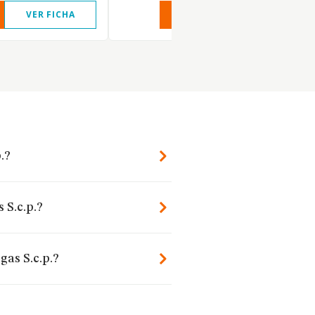
VER FICHA
VER INFORME
VER FIC
.?
 S.c.p.?
gas S.c.p.?