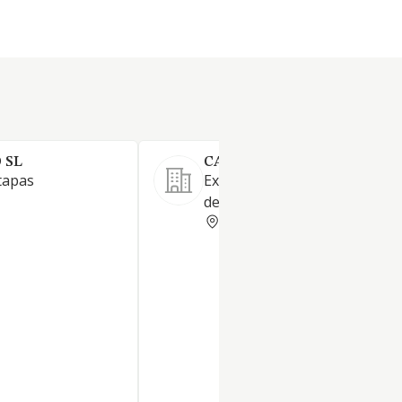
 SL
CAN RIBAS SL
tapas
Explotación de restaurante y
de colonia
BARCELONA