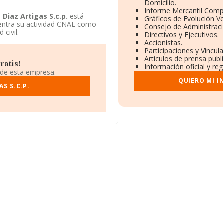
Domicilio.
Informe Mercantil Comp
.
Diaz Artigas S.c.p.
está
Gráficos de Evolución V
 Centra su actividad CNAE como
Consejo de Administraci
 civil.
Directivos y Ejecutivos.
Accionistas.
Participaciones y Vincul
Artículos de prensa pub
ratis!
Información oficial y re
 de esta empresa.
QUIERO MI 
S S.C.P.