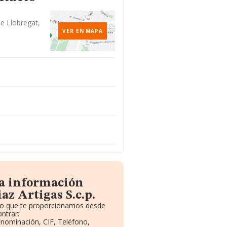
De Llobregat,
VER EN MAPA
la información
az Artigas S.c.p.
ito que te proporcionamos desde
ntrar:
enominación, CIF, Teléfono,