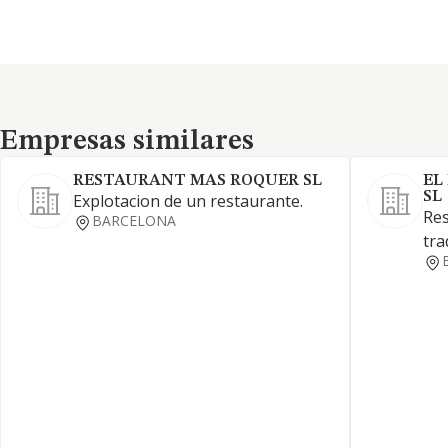
Empresas similares
Empresas similares
RESTAURANT MAS ROQUER SL
EL
SL
Explotacion de un restaurante.
Res
BARCELONA
tra