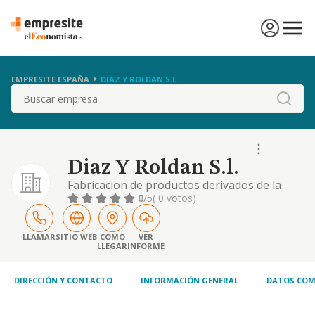
EMPRESITE ESPAÑA
DIAZ Y ROLDAN S.L.
Buscar
Diaz Y Roldan S.l.
Fabricacion de productos derivados de la
harina. pasteleria. gestion de cursos de
0
/5
( 0 votos)
cocina panaderia, pasteleria y hosteleria.
intervencion o mediacion a titulo de agencia
en todo tipo de actividades relacionadas con
LLAMAR
SITIO WEB
CÓMO
VER
LLEGAR
INFORME
los s
DIRECCIÓN Y CONTACTO
INFORMACIÓN GENERAL
DATOS COM