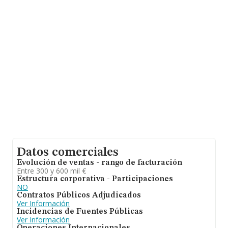
En base a la información de la que dispone INFORMA
sobre 9.764 compañías, a nivel nacional la facturación
asciende a 5.539 millones de euros y se estima que el
promedio de la facturación entre todas las empresas es
de 567 mil euros. Respecto a la información de la
provincia (hablamos de Córdoba), en la base de datos
INFORMA constan 229 empresas, cuyas ventas en 2008
han alcanzado los 67 millones de euros. Por último, con
el fin de ampliar la información relativa al ámbito de la
empresa, la media de empleados de las empresas es de
6; la antigüedad desde la constitución es de 20 años.
Datos comerciales
Evolución de ventas - rango de facturación
Entre 300 y 600 mil €
Estructura corporativa - Participaciones
NO
Contratos Públicos Adjudicados
Ver Información
Incidencias de Fuentes Públicas
Ver Información