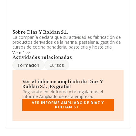
Sobre Diaz Y Roldan S.l.
La compañía declara que su actividad es fabricación de
productos derivados de la harina. pasteleria. gestión de
cursos de cocina panaderia, pasteleria y hostelería.
intervencion o mediación a titulo de agencia en todo
Ver más
tipo de actividades relacionadas con los s. La sociedad
Actividades relacionadas
está registrada como Sociedad Limitada. Su actividad
Formacion
Cursos
CNAE es 'Fabricación de pan y de productos frescos de
panadería y pastelería' con código 1071. La compañía
no tiene actividad en mercados exteriores.
Ver el informe ampliado de Diaz Y
El número de empleados ha crecido y teniendo en
Roldan S.l. ¡Es gratis!
cuenta la información disponible en INFORMA, ha
Regístrate en eInforma y te regalamos el
dispuesto de un número de empleados por encima de la
Informe Ampliado de esta empresa.
media de sector.
VER INFORME AMPLIADO DE DIAZ Y
ROLDAN S.L.
Su teléfono es 924892398.
La sociedad
Diaz y Roldan S.L
, con número de
identificación fiscal B14586580, está situada en
Poligono Industrial Fuente Dos, (14290), en el municipio
de Fuente Obejuna, en Córdoba, Andalucía.