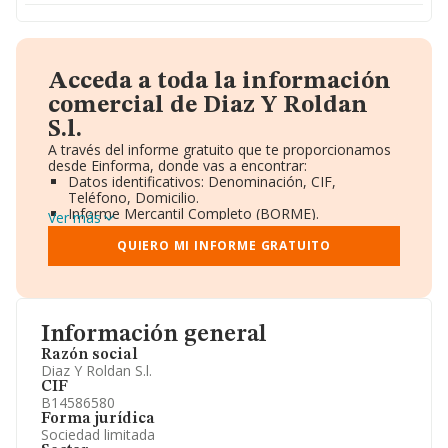
Acceda a toda la información
comercial de Diaz Y Roldan
S.l.
A través del informe gratuito que te proporcionamos
desde Einforma, donde vas a encontrar:
Datos identificativos: Denominación, CIF,
Teléfono, Domicilio.
Informe Mercantil Completo (BORME).
Ver más
Gráficos de Evolución Ventas y Empleados.
Consejo de Administración y Administradores.
QUIERO MI INFORME GRATUITO
Directivos y Ejecutivos.
Accionistas.
Participaciones y Vinculaciones en otras empresas.
Artículos de prensa publicados sobre la empresa.
Información oficial y registral complementaria.
Información general
Razón social
Diaz Y Roldan S.l.
CIF
B14586580
Forma jurídica
Sociedad limitada