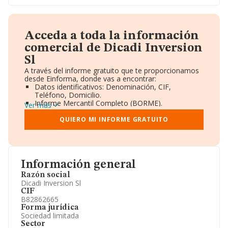
Acceda a toda la información
comercial de Dicadi Inversion
Sl
A través del informe gratuito que te proporcionamos
desde Einforma, donde vas a encontrar:
Datos identificativos: Denominación, CIF,
Teléfono, Domicilio.
Informe Mercantil Completo (BORME).
Ver más
Gráficos de Evolución Ventas y Empleados.
Consejo de Administración y Administradores.
QUIERO MI INFORME GRATUITO
Directivos y Ejecutivos.
Accionistas.
Participaciones y Vinculaciones en otras empresas.
Artículos de prensa publicados sobre la empresa.
Información oficial y registral complementaria.
Información general
Razón social
Dicadi Inversion Sl
CIF
B82862665
Forma jurídica
Sociedad limitada
Sector