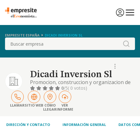
EMPRESITE ESPAÑA
DICADI INVERSION SL
Buscar
Dicadi Inversion Sl
Promocion, construccion y organizacion de
establecimientos destinados a la distribucion
0
/5
( 0 votos)
detallista y mayorista de productos
alimentarios.
LLAMAR
SITIO WEB
CÓMO
VER
LLEGAR
INFORME
DIRECCIÓN Y CONTACTO
INFORMACIÓN GENERAL
DATOS COM