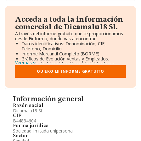
Acceda a toda la información
comercial de Dicamalu18 Sl.
A través del informe gratuito que te proporcionamos
desde Einforma, donde vas a encontrar:
Datos identificativos: Denominación, CIF,
Teléfono, Domicilio.
Informe Mercantil Completo (BORME).
Gráficos de Evolución Ventas y Empleados.
Ver más
Consejo de Administración y Administradores.
Directivos y Ejecutivos.
QUIERO MI INFORME GRATUITO
Accionistas.
Participaciones y Vinculaciones en otras empresas.
Artículos de prensa publicados sobre la empresa.
Información oficial y registral complementaria.
Información general
Razón social
Dicamalu18 Sl.
CIF
B44834604
Forma jurídica
Sociedad limitada unipersonal
Sector
Sanidad