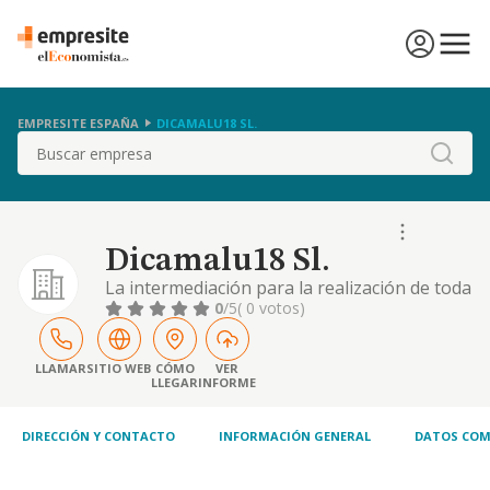
EMPRESITE ESPAÑA
DICAMALU18 SL.
Buscar
Dicamalu18 Sl.
La intermediación para la realización de toda
clase de servicios sanitarios propios de una
0
/5
( 0 votos)
clínica dental, tales como odontología
restauradora y estética, la realización de
endodoncias, la implantación de prótesis e
LLAMAR
SITIO WEB
CÓMO
VER
LLEGAR
INFORME
implantes dentales, ortodoncia,
odontopediatría, cirugías bucales, y en
general cual
DIRECCIÓN Y CONTACTO
INFORMACIÓN GENERAL
DATOS COM