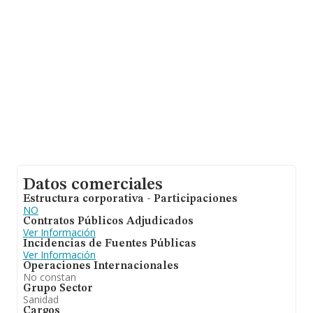
compañías asciende a los 311 mil euros. Respecto a la
información de la provincia (hablamos de Madrid), en la
base de datos INFORMA constan 4877 empresas, con
ventas de 1.976 millones de euros. Por último, con el fin
de ampliar la información relativa al ámbito de la
empresa, la antigüedad alcanza los 13 años desde la
constitución. La media de empleados es de 3.
Datos comerciales
Estructura corporativa - Participaciones
NO
Contratos Públicos Adjudicados
Ver Información
Incidencias de Fuentes Públicas
Ver Información
Operaciones Internacionales
No constan
Grupo Sector
Sanidad
Cargos