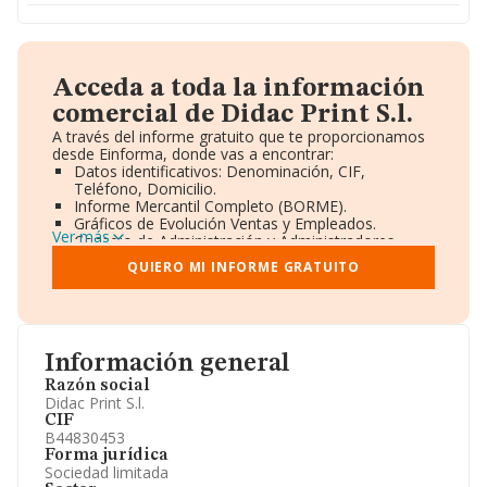
Acceda a toda la información
comercial de Didac Print S.l.
A través del informe gratuito que te proporcionamos
desde Einforma, donde vas a encontrar:
Datos identificativos: Denominación, CIF,
Teléfono, Domicilio.
Informe Mercantil Completo (BORME).
Gráficos de Evolución Ventas y Empleados.
Ver más
Consejo de Administración y Administradores.
Directivos y Ejecutivos.
QUIERO MI INFORME GRATUITO
Accionistas.
Participaciones y Vinculaciones en otras empresas.
Artículos de prensa publicados sobre la empresa.
Información oficial y registral complementaria.
Información general
Razón social
Didac Print S.l.
CIF
B44830453
Forma jurídica
Sociedad limitada