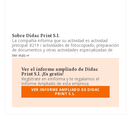
Sobre Didac Print S.l.
La compañía informa que su actividad es actividad
principal: 8219 / actividades de fotocopiado, preparación
de documentos y otras actividades especializadas de
oficina. otras actividades: 1723 / fabricación de artículos
Ver más
de papeleria. 4761 / etc. La empresa es una Sociedad
Limitada. La actividad de referencia CNAE corresponde
a '%cnae%', cuyo Código es 8210. No realiza actividad
Ver el informe ampliado de Didac
de importación y/o exportación.
Print S.l. ¡Es gratis!
Regístrate en eInforma y te regalamos el
La web es
www.didacprint.com
.
Informe Ampliado de esta empresa.
VER INFORME AMPLIADO DE DIDAC
La compañía
Didac Print S.L
, con CIF B44830453, está
PRINT S.L.
situada en Calle Tarragona núm. 125, (08014), en el
municipio de Barcelona, Cataluña.
En base a la información de la que dispone INFORMA
sobre 7.080 compañías, la facturación en el ámbito
nacional alcanza los 3.257 millones de euros y se calcula
un promedio de facturación de 460 mil euros entre
todas las compañías. Con el fin de ampliar la