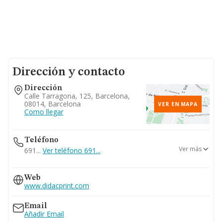
Dirección y contacto
Dirección
Calle Tarragona, 125, Barcelona,
08014, Barcelona
VER EN MAPA
Como llegar
Teléfono
Ver más
691...
Ver teléfono 691...
931863836
Web
www.didacprint.com
Email
Añadir Email