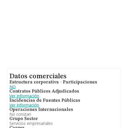
información relativa a las compañías, la antigüedad
alcanza los 15 años desde la constitución. La media de
empleados es de 3.
Datos comerciales
Estructura corporativa - Participaciones
NO
Contratos Públicos Adjudicados
Ver Información
Incidencias de Fuentes Públicas
Ver Información
Operaciones Internacionales
No constan
Grupo Sector
Servicios empresariales