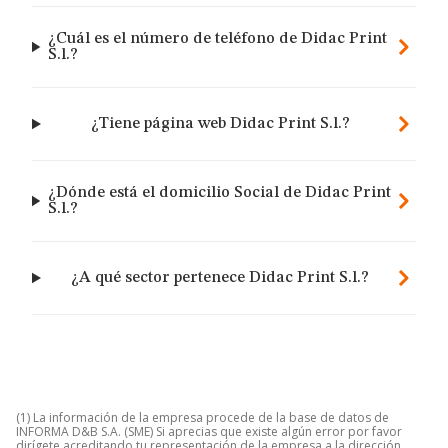
¿Cuál es el número de teléfono de Didac Print
S.l.?
¿Tiene página web Didac Print S.l.?
¿Dónde está el domicilio Social de Didac Print
S.l.?
¿A qué sector pertenece Didac Print S.l.?
(1) La información de la empresa procede de la base de datos de
INFORMA D&B S.A. (SME) Si aprecias que existe algún error por favor
dirígete acreditando tu representación de la empresa a la dirección