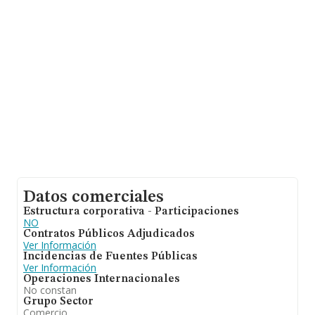
de ventas. Respecto a la información de la provincia
(hablamos de Madrid), en la base de datos de INFORMA
aparecen 3441 empresas, con ventas de 864 millones
de euros. Para aportar ulterior información de interés en
el ámbito sectorial, la antigüedad desde la constitución
es de 8 años. La media de empleados de las empresas
es de 1.
Datos comerciales
Estructura corporativa - Participaciones
NO
Contratos Públicos Adjudicados
Ver Información
Incidencias de Fuentes Públicas
Ver Información
Operaciones Internacionales
No constan
Grupo Sector
Comercio