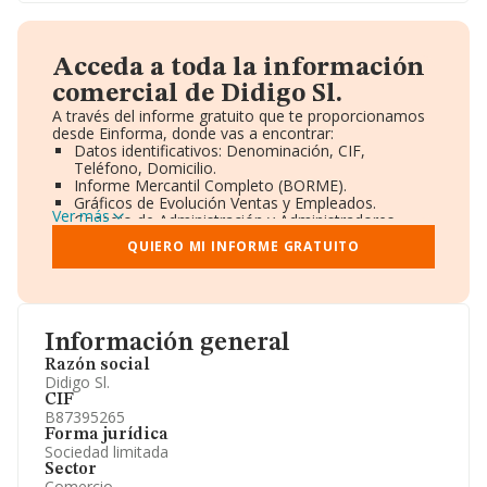
Acceda a toda la información
comercial de Didigo Sl.
A través del informe gratuito que te proporcionamos
desde Einforma, donde vas a encontrar:
Datos identificativos: Denominación, CIF,
Teléfono, Domicilio.
Informe Mercantil Completo (BORME).
Gráficos de Evolución Ventas y Empleados.
Ver más
Consejo de Administración y Administradores.
Directivos y Ejecutivos.
QUIERO MI INFORME GRATUITO
Accionistas.
Participaciones y Vinculaciones en otras empresas.
Artículos de prensa publicados sobre la empresa.
Información oficial y registral complementaria.
Información general
Razón social
Didigo Sl.
CIF
B87395265
Forma jurídica
Sociedad limitada
Sector
Comercio