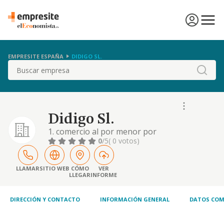
EMPRESITE ESPAÑA
DIDIGO SL.
Buscar
Didigo Sl.
1. comercio al por menor por
correspondencia o internet (cnae 47.91) 2.
0
/5
( 0 votos)
intermediarios del comercio de productos
diversos (cnae 46.19) 3. comercio al por
mayor no especializado (cnae 46.90) 4.
LLAMAR
SITIO WEB
CÓMO
VER
LLEGAR
INFORME
edición de otros programas informáticos
(cnae 58.29)..
DIRECCIÓN Y CONTACTO
INFORMACIÓN GENERAL
DATOS COM