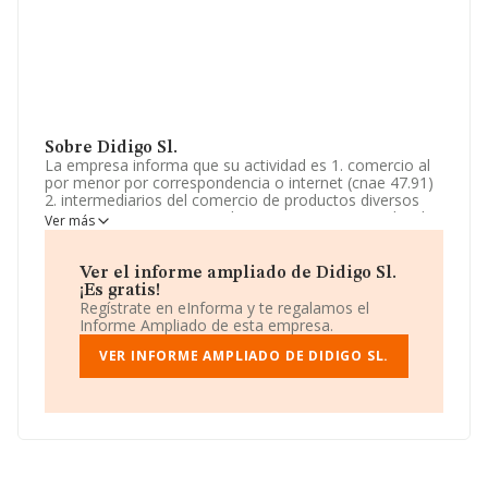
Sobre Didigo Sl.
La empresa informa que su actividad es 1. comercio al
por menor por correspondencia o internet (cnae 47.91)
2. intermediarios del comercio de productos diversos
(cnae 46.19) 3. comercio al por mayor no especializado
Ver más
(cnae 46.90) 4. edición de otros programas informáticos
(cnae 58.29). La empresa está registrada como
Sociedad Limitada. Su actividad CNAE es 'Comercio al
Ver el informe ampliado de Didigo Sl.
por menor por correspondencia o internet' con código
¡Es gratis!
4791. La empresa no tiene actividad en mercados
Regístrate en eInforma y te regalamos el
exteriores.
Informe Ampliado de esta empresa.
La compañía
VER INFORME AMPLIADO DE DIDIGO SL.
Didigo S.L
, con CIF B87395265, está
situada en Calle Matarrosa núm. 24, (28947), en el
municipio de Fuenlabrada, Madrid.
Con los datos a disposición de INFORMA sobre 11.706
empresas pertenecientes al sector, la facturación en el
ámbito nacional alcanza los 2.892 millones de euros y la
media entre todas las compañías es de 247 mil euros