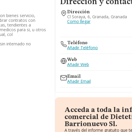
Dirección y contac
Dirección
on bienes servicio,
Cl Soraya, 6, Granada, Granada
ebrar contratos con
Como llegar
cas, tendientes a
 medicos para si, u otros
al, col
Teléfono
 sin internado no
Añadir Teléfono
o
Web
Añadir Web
Email
Añadir Email
Acceda a toda la i
comercial de Dietet
Barrionuevo Sl.
A través del informe gratuito que