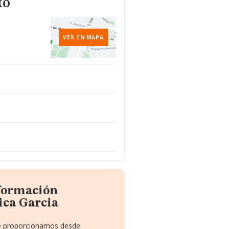
to
VER EN MAPA
nformación
ica Garcia
 te proporcionamos desde