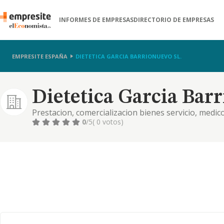
INFORMES DE EMPRESAS
DIRECTORIO DE EMPRESAS
EMPRESITE ESPAÑA
DIETETICA GARCIA BARRIONUEVO SL.
Dietetica Garcia Barr
Prestacion, comercializacion bienes servicio, medic
naturales, juridicas, tendientes a prestarle dichos 
0
/5
( 0 votos)
contrato individual, col