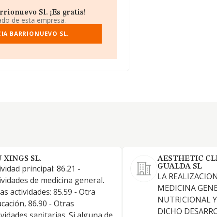
rionuevo Sl. ¡Es gratis!
iado de esta empresa.
CIA BARRIONUEVO SL.
 XINGS SL.
AESTHETIC CL
GUALDA SL
ividad principal: 86.21 -
LA REALIZACION
ividades de medicina general.
MEDICINA GENE
as actividades: 85.59 - Otra
NUTRICIONAL Y
cación, 86.90 - Otras
DICHO DESARR
ividades sanitarias. Si alguna de