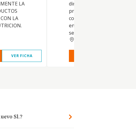
LMENTE LA
directamente actividades
DUCTOS
profesionales, sino que actu
 CON LA
como intermediadora o medi
UTRICION.
en la prestación de dichos
servicios profesionales.
GRANADA
VER FICHA
VER INFORME
VER FIC
nuevo Sl.?