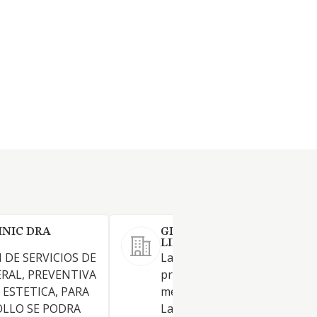
INIC DRA
GINEGRANADA SOCIEDAD
LIMITADA
 DE SERVICIOS DE
La Sociedad tiene por objeto 
RAL, PREVENTIVA
prestación de servicios sanita
 ESTETICA, PARA
médicos y clínicos de ginecolo
OLLO SE PODRA
La sociedad no ejercerá