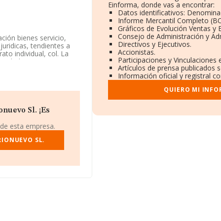
Einforma, donde vas a encontrar:
Datos identificativos: Denominac
Informe Mercantil Completo (B
Gráficos de Evolución Ventas y
Consejo de Administración y Ad
ción bienes servicio,
Directivos y Ejecutivos.
juridicas, tendientes a
Accionistas.
ato individual, col. La
Participaciones y Vinculaciones
actividad CNAE como
Artículos de prensa publicados 
a no tiene actividad en
Información oficial y registral 
QUIERO MI INFO
244, en el municipio de
nuevo Sl. ¡Es
pertenecientes al
de euros y la media entre
 de esta empresa.
a información relativa a
cen 222 empresas, con
RIONUEVO SL.
 los datos de sector la
nza los 15 años desde la