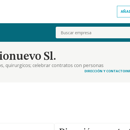
AÑA
Buscar
ionuevo Sl.
os, quirurgicos; celebrar contratos con personas
servicios medicos para si, u otros mediante
DIRECCIÓN Y CONTACTO
IN