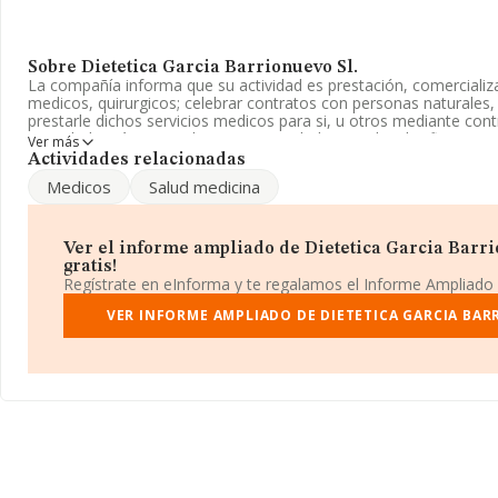
Sobre Dietetica Garcia Barrionuevo Sl.
La compañía informa que su actividad es prestación, comercializa
medicos, quirurgicos; celebrar contratos con personas naturales, 
prestarle dichos servicios medicos para si, u otros mediante contr
sociedad está registrada como Sociedad Limitada. Clasifica su 
Ver más
'Actividades de medicina especializada', código 8622. La compañí
Actividades relacionadas
mercados exteriores.
Medicos
Salud medicina
La empresa
Dietetica Garcia Barrionuevo S.L
, con CIF B18687
Granada, Andalucía.
Ver el informe ampliado de Dietetica Garcia Barrio
Con los datos a disposición de INFORMA sobre 13.421 empresas 
gratis!
sector, a nivel nacional la facturación asciende a 4.898 millones 
Regístrate en eInforma y te regalamos el Informe Ampliado
todas las compañías es de 364 mil euros de ventas. En cuanto a l
la provincia de Granada, en la base de datos de INFORMA apare
VER INFORME AMPLIADO DE DIETETICA GARCIA BAR
ventas de hasta 36 millones de euros. Finalmente, para completar
media de empleados de las empresas es de 3; la antigüedad alca
constitución.