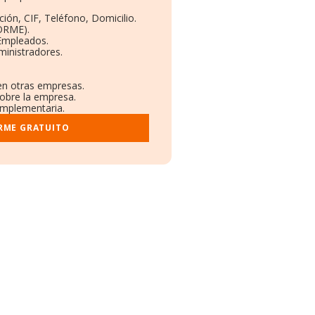
ión, CIF, Teléfono, Domicilio.
ORME).
 Empleados.
ministradores.
 en otras empresas.
sobre la empresa.
complementaria.
RME GRATUITO