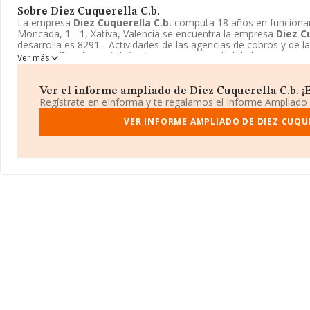
Sobre Diez Cuquerella C.b.
La empresa
Diez Cuquerella C.b.
computa 18 años en funcionam
Moncada, 1 - 1, Xativa, Valencia se encuentra la empresa
Diez C
desarrolla es 8291 - Actividades de las agencias de cobros y de la
Cuquerella C.b.
está definida como Comunidad de bienes.
Ver más
Ver el informe ampliado de Diez Cuquerella C.b. ¡E
Regístrate en eInforma y te regalamos el Informe Ampliado
VER INFORME AMPLIADO DE DIEZ CUQUE