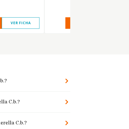
VER FICHA
VER INFORME
VER FIC
b.?
lla C.b.?
erella C.b.?