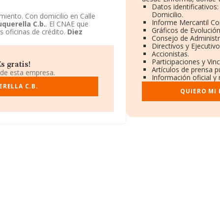
Datos identificativos
Domicilio.
iento. Con domicilio en Calle
Informe Mercantil C
uquerella C.b.
. El CNAE que
Gráficos de Evolució
s oficinas de crédito.
Diez
Consejo de Administr
Directivos y Ejecutivo
Accionistas.
Participaciones y Vin
s gratis!
Artículos de prensa p
 de esta empresa.
Información oficial y
RELLA C.B.
QUIERO MI