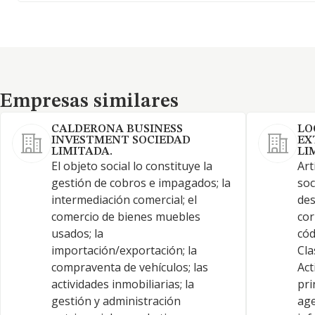
Empresas similares
Empresas similares
CALDERONA BUSINESS
LO
INVESTMENT SOCIEDAD
EX
LIMITADA.
LI
El objeto social lo constituye la
Art
gestión de cobros e impagados; la
soc
intermediación comercial; el
des
comercio de bienes muebles
cor
usados; la
cód
importación/exportación; la
Cla
compraventa de vehículos; las
Act
actividades inmobiliarias; la
pri
gestión y administración
age