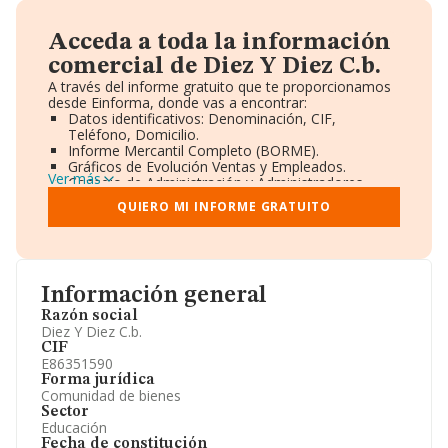
Acceda a toda la información
comercial de Diez Y Diez C.b.
A través del informe gratuito que te proporcionamos
desde Einforma, donde vas a encontrar:
Datos identificativos: Denominación, CIF,
Teléfono, Domicilio.
Informe Mercantil Completo (BORME).
Gráficos de Evolución Ventas y Empleados.
Ver más
Consejo de Administración y Administradores.
Directivos y Ejecutivos.
QUIERO MI INFORME GRATUITO
Accionistas.
Participaciones y Vinculaciones en otras empresas.
Artículos de prensa publicados sobre la empresa.
Información oficial y registral complementaria.
Información general
Razón social
Diez Y Diez C.b.
CIF
E86351590
Forma jurídica
Comunidad de bienes
Sector
Educación
Fecha de constitución