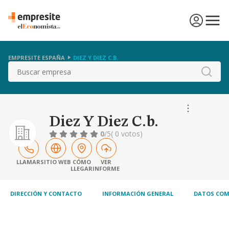
EMPRESITE ESPAÑA
DIEZ Y DIEZ C.B.
Buscar
Diez Y Diez C.b.
0
/5
( 0 votos)
LLAMAR
SITIO WEB
CÓMO
VER
LLEGAR
INFORME
DIRECCIÓN Y CONTACTO
INFORMACIÓN GENERAL
DATOS COM