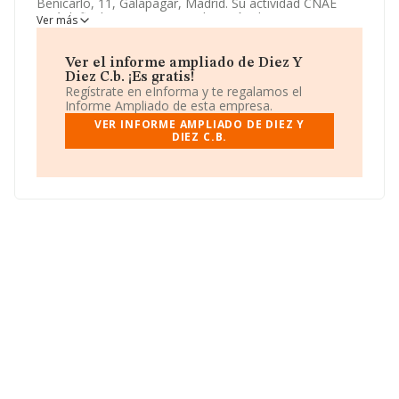
Benicarlo, 11, Galapagar, Madrid. Su actividad CNAE
está definida como 8551 - Educación deportiva y
Ver más
recreativa. La forma jurídica de
Diez Y Diez C.b.
es
Comunidad de bienes.
Ver el informe ampliado de Diez Y
Diez C.b. ¡Es gratis!
Regístrate en eInforma y te regalamos el
Informe Ampliado de esta empresa.
VER INFORME AMPLIADO DE DIEZ Y
DIEZ C.B.