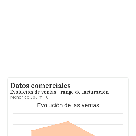
hasta 8.159 empresas, la facturación en el ámbito
nacional alcanza los 1.314 millones de euros y la media
entre todas las compañías es de 161 mil euros de
ventas en 2025. Teniendo en cuenta la información
sobre Madrid, en la base de datos INFORMA constan
1644 empresas, con ventas en 2025 de hasta 282
millones de euros. Finalmente, para completar los datos
de sector, en 2025, la antigüedad desde la constitución
es de 19 años. Los empleados de media son 2.
Datos comerciales
Evolución de ventas - rango de facturación
Menor de 300 mil €
Evolución de las ventas