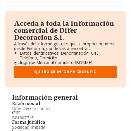
Acceda a toda la información
comercial de Difer
Decoracion S.l.
A través del informe gratuito que te proporcionamos
desde Einforma, donde vas a encontrar:
Datos identificativos: Denominación, CIF,
Teléfono, Domicilio.
Informe Mercantil Completo (BORME).
Ver más
Gráficos de Evolución Ventas y Empleados.
Consejo de Administración y Administradores.
QUIERO MI INFORME GRATUITO
Directivos y Ejecutivos.
Accionistas.
Participaciones y Vinculaciones en otras empresas.
Artículos de prensa publicados sobre la empresa.
Información oficial y registral complementaria.
Información general
Razón social
Difer Decoracion S.l.
CIF
B81607715
Forma jurídica
Sociedad limitada