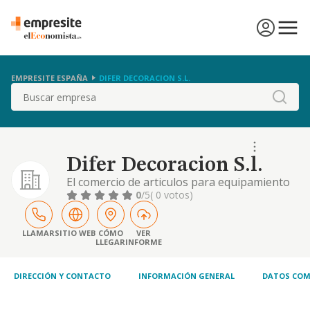
EMPRESITE ESPAÑA
DIFER DECORACION S.L.
Buscar
Difer Decoracion S.l.
El comercio de articulos para equipamiento
del hogar y la construccion, asi como la
0
/5
( 0 votos)
instalacion de los mismos.
LLAMAR
SITIO WEB
CÓMO
VER
LLEGAR
INFORME
DIRECCIÓN Y CONTACTO
INFORMACIÓN GENERAL
DATOS COM