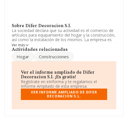
Sobre Difer Decoracion S.l.
La sociedad declara que su actividad es el comercio de
artículos para equipamiento del hogar y la construcción,
así como la instalación de los mismos. La empresa es
una Sociedad Limitada. Tiene CNAE: 4751 - 'Comercio al
Ver más
por menor de textiles en establecimientos
Actividades relacionadas
especializados'. La empresa no tiene actividad en
Hogar
Construcciones
mercados exteriores.
No ha habido variación en cuanto al número de
empleados con respecto al 2024 y atendiendo a los
Ver el informe ampliado de Difer
datos disponibles en INFORMA, el número de
Decoracion S.l. ¡Es gratis!
empleados de la compañía ha estado por debajo de la
Regístrate en eInforma y te regalamos el
media de sector.
Informe Ampliado de esta empresa.
VER INFORME AMPLIADO DE DIFER
Su teléfono es 916163206.
DECORACION S.L.
La sociedad
Difer Decoracion S.L
, con NIF
B81607715, se encuentra en Avenida Principe De
Asturias núm. 129 Loc B 24 Y B 25, (28670), en el
municipio de Villaviciosa De Odón, Madrid.
En relación con el sector y disponiendo de los datos de