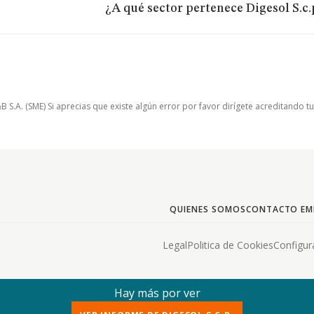
¿A qué sector pertenece Digesol S.c.
.A. (SME) Si aprecias que existe algún error por favor dirígete acreditando t
QUIENES SOMOS
CONTACTO EM
Legal
Politica de Cookies
Configur
Hay más por ver