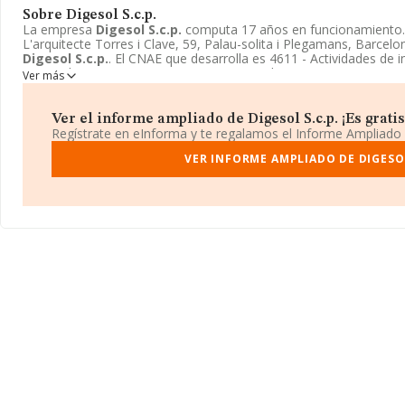
Sobre Digesol S.c.p.
La empresa
Digesol S.c.p.
computa 17 años en funcionamiento. 
L'arquitecte Torres i Clave, 59, Palau-solita i Plegamans, Barcel
Digesol S.c.p.
. El CNAE que desarrolla es 4611 - Actividades de 
mayor de materias primas agrarias, animales vivos, materias prim
Ver más
semielaborados.
Digesol S.c.p.
está definida como Sociedad civil
Ver el informe ampliado de Digesol S.c.p. ¡Es gratis
Regístrate en eInforma y te regalamos el Informe Ampliado
VER INFORME AMPLIADO DE DIGESOL