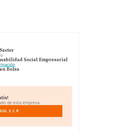
Sector
io
sabilidad Social Empresarial
ormación
 en Bolsa
tis!
iado de esta empresa.
OL S.C.P.