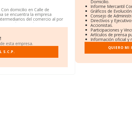
Domicilio.
Informe Mercantil C
Con domicilio en Calle de
Gráficos de Evolució
ona se encuentra la empresa
Consejo de Administr
intermediarios del comercio al por
Directivos y Ejecutivo
as textiles y productos
Accionistas.
.
Participaciones y Vin
Artículos de prensa p
!
Información oficial y
 de esta empresa.
QUIERO MI
 S.C.P.