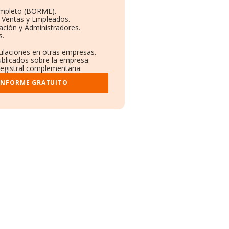
ompleto (BORME).
n Ventas y Empleados.
ación y Administradores.
s.
culaciones en otras empresas.
ublicados sobre la empresa.
 registral complementaria.
 INFORME GRATUITO