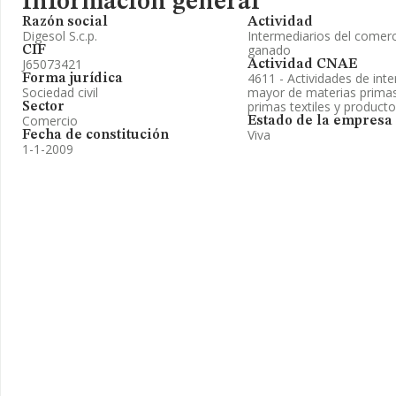
Información general
Razón social
Actividad
Digesol S.c.p.
Intermediarios del comerc
ganado
CIF
J65073421
Actividad CNAE
4611 - Actividades de int
Forma jurídica
Sociedad civil
mayor de materias primas 
primas textiles y produc
Sector
Comercio
Estado de la empresa
Viva
Fecha de constitución
1-1-2009