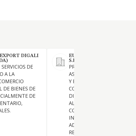
EXPORT DIGALI
EURO MUNTANET FOODS 9
DA)
S.L.
 SERVICIOS DE
PRESTACION DE SERVICIOS 
O A LA
ASESORAMIENTO CONSULTO
 COMERCIO
Y ESTUDIOS EMPRESARIALES
 DE BIENES DE
COMERCIALIZACION,
CIALMENTE DE
DISTRIBUCION DE PRODUC
ENTARIO,
ALIMENTICIOS. PROMOCION
LES.
CONSTRUCCION,
INTERMEDIACION,
ADMINISTRACION,
REPRESENTACION DE BIENES