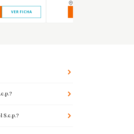
BARCELONA
VER FICHA
VER INFORME
VER FIC
c.p.?
 S.c.p.?