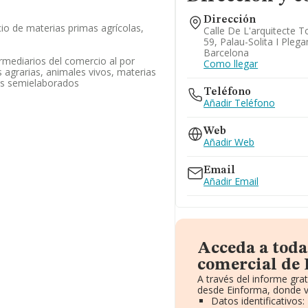
Dirección
io de materias primas agrícolas,
Calle De L'arquitecte To
59, Palau-Solita I Pleg
Barcelona
ermediarios del comercio al por
Como llegar
agrarias, animales vivos, materias
tos semielaborados
Teléfono
Añadir Teléfono
Web
Añadir Web
Email
Añadir Email
Acceda a toda
comercial de D
A través del informe gr
desde Einforma, donde v
Datos identificativos