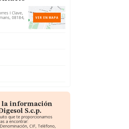
rres I Clave,
amans, 08184,
VER EN MAPA
 la información
igesol S.c.p.
atuito que te proporcionamos
as a encontrar:
: Denominación, CIF, Teléfono,