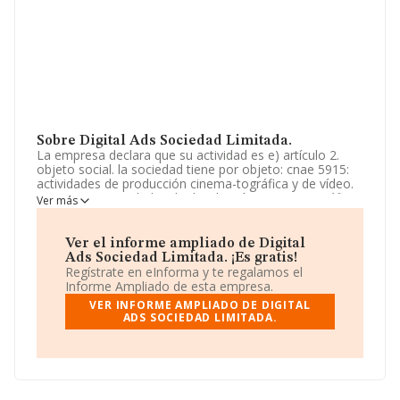
Sobre Digital Ads Sociedad Limitada.
La empresa declara que su actividad es e) artículo 2.
objeto social. la sociedad tiene por objeto: cnae 5915:
actividades de producción cinema-tográfica y de vídeo.
cnae 5917: actividades de distribución cinema-tográfica
Ver más
y de vídeo. cnae 6020: actividades de programación y
emisión de televisión. cnae 6201: actividades de progra.
La sociedad está registrada como Sociedad Limitada.
Ver el informe ampliado de Digital
Clasifica su actividad CNAE como 'Agencias de
Ads Sociedad Limitada. ¡Es gratis!
publicidad', código 7311. La empresa no tiene actividad
Regístrate en eInforma y te regalamos el
en mercados exteriores.
Informe Ampliado de esta empresa.
VER INFORME AMPLIADO DE DIGITAL
Ha tenido el mismo número de profesionales y según
ADS SOCIEDAD LIMITADA.
las cifras existentes en la base de datos de INFORMA, el
número de empleados ha estado por encima de la
media de sector.
Dentro del ranking de empresas elaborado por
INFORMA, atendiendo a los niveles de facturación de la