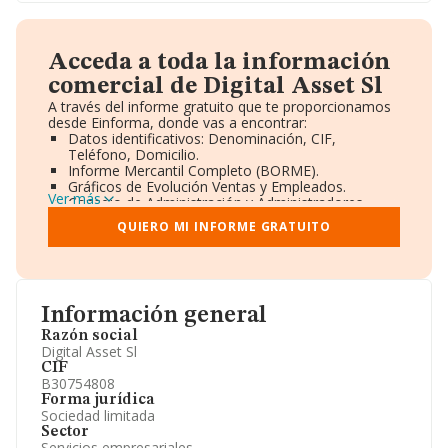
Acceda a toda la información
comercial de Digital Asset Sl
A través del informe gratuito que te proporcionamos
desde Einforma, donde vas a encontrar:
Datos identificativos: Denominación, CIF,
Teléfono, Domicilio.
Informe Mercantil Completo (BORME).
Gráficos de Evolución Ventas y Empleados.
Ver más
Consejo de Administración y Administradores.
Directivos y Ejecutivos.
QUIERO MI INFORME GRATUITO
Accionistas.
Participaciones y Vinculaciones en otras empresas.
Artículos de prensa publicados sobre la empresa.
Información oficial y registral complementaria.
Información general
Razón social
Digital Asset Sl
CIF
B30754808
Forma jurídica
Sociedad limitada
Sector
Servicios empresariales