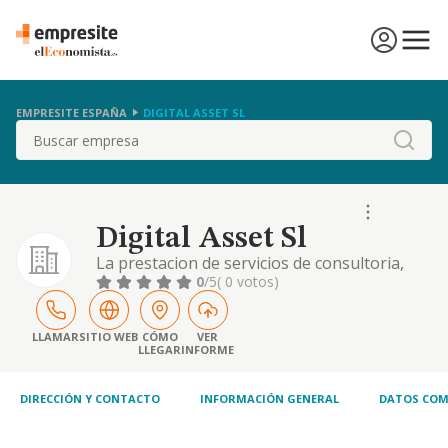
EMPRESITE ESPAÑA
DIGITAL ASSET SL
Buscar
Digital Asset Sl
La prestacion de servicios de consultoria,
gestion, asesoramiento y control tanto en
0
/5
( 0 votos)
los campos juridicos, de proteccion de datos,
comercio electronico, y de propiedad
intelectual, como en la sociedad de la
LLAMAR
SITIO WEB
CÓMO
VER
LLEGAR
INFORME
informacion,
DIRECCIÓN Y CONTACTO
INFORMACIÓN GENERAL
DATOS COM