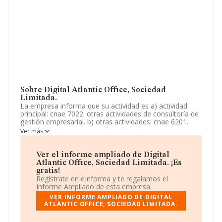
Sobre Digital Atlantic Office, Sociedad
Limitada.
La empresa informa que su actividad es a) actividad
principal: cnae 7022. otras actividades de consultoría de
gestión empresarial. b) otras actividades: cnae 6201.
actividades de programación informática. cnae 6202.
Ver más
actividades de consultoría informática. cnae 7311.
agencias de publicidad. La empresa es una Sociedad
Limitada. Clasifica su actividad CNAE como '%cnae%',
Ver el informe ampliado de Digital
código 7020. La sociedad no tiene actividad en
Atlantic Office, Sociedad Limitada. ¡Es
mercados exteriores.
gratis!
Regístrate en eInforma y te regalamos el
La empresa
Digital Atlantic Office, Sociedad
Informe Ampliado de esta empresa.
Limitada
, B72454432, tiene domicilio fiscal en Calle
VER INFORME AMPLIADO DE DIGITAL
Hibisco Ct Comercial El Campanario núm. 1, (35640), La
ATLANTIC OFFICE, SOCIEDAD LIMITADA.
Oliva, provincia de Las Palmas, Islas Canarias.