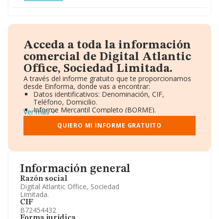
Acceda a toda la información
comercial de Digital Atlantic
Office, Sociedad Limitada.
A través del informe gratuito que te proporcionamos
desde Einforma, donde vas a encontrar:
Datos identificativos: Denominación, CIF,
Teléfono, Domicilio.
Informe Mercantil Completo (BORME).
Ver más
Gráficos de Evolución Ventas y Empleados.
Consejo de Administración y Administradores.
QUIERO MI INFORME GRATUITO
Directivos y Ejecutivos.
Accionistas.
Participaciones y Vinculaciones en otras empresas.
Artículos de prensa publicados sobre la empresa.
Información oficial y registral complementaria.
Información general
Razón social
Digital Atlantic Office, Sociedad
Limitada.
CIF
B72454432
Forma jurídica