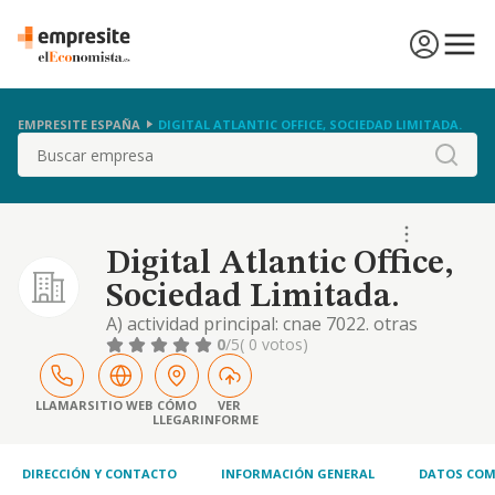
EMPRESITE ESPAÑA
DIGITAL ATLANTIC OFFICE, SOCIEDAD LIMITADA.
Buscar
Digital Atlantic Office,
Sociedad Limitada.
A) actividad principal: cnae 7022. otras
actividades de consultoría de gestión
0
/5
( 0 votos)
empresarial. b) otras actividades: cnae 6201.
actividades de programación informática.
cnae 6202. actividades de consultoría
LLAMAR
SITIO WEB
CÓMO
VER
LLEGAR
INFORME
informática. cnae 7311. agencias de
publicidad
DIRECCIÓN Y CONTACTO
INFORMACIÓN GENERAL
DATOS COM