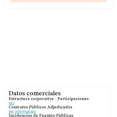
En relación con el sector y disponiendo de los datos de
hasta 72.271 empresas, a nivel nacional la facturación
asciende a 15.184 millones de euros y el promedio de la
facturación de ventas entre todas las compañías
asciende a los 210 mil euros. Teniendo en cuenta la
información sobre Las Palmas, en la base de datos
INFORMA constan 1263 empresas, cuyas ventas han
obtenido los 72 millones de euros. Por último, con el fin
de ampliar la información relativa al ámbito de la
empresa, la media de empleados es de 2. La antigüedad
alcanza los 13 años desde la constitución.
Datos comerciales
Estructura corporativa - Participaciones
NO
Contratos Públicos Adjudicados
Ver Información
Incidencias de Fuentes Públicas