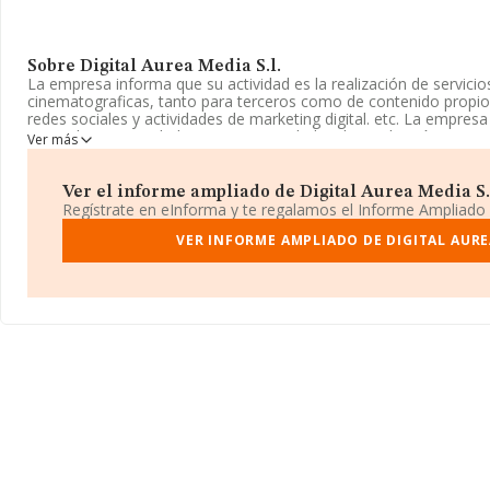
Sobre Digital Aurea Media S.l.
La empresa informa que su actividad es la realización de servicio
cinematograficas, tanto para terceros como de contenido propio, 
redes sociales y actividades de marketing digital. etc. La empre
Limitada. Su actividad CNAE es 'Actividades de producción cinema
Ver más
5915. No realiza actividad de importación y/o exportación.
La compañía
Digital Aurea Media S.L
, con CIF B67861120, est
Ver el informe ampliado de Digital Aurea Media S.l.
núm. 157 Loc 2, (08750), en el municipio de Molins De Rei, Barce
Regístrate en eInforma y te regalamos el Informe Ampliado
En base a la información de la que dispone INFORMA sobre 9.483
VER INFORME AMPLIADO DE DIGITAL AUREA
ámbito nacional alcanza los 2.639 millones de euros y el promedi
entre todas las compañías asciende a los 278 mil euros. Para apo
interés en el ámbito sectorial, la media de empleados es de 2. L
es de 12 años.