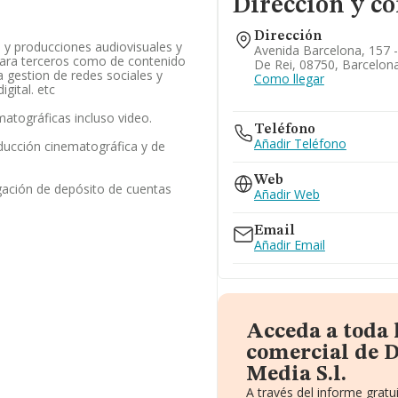
Dirección y co
Dirección
s y producciones audiovisuales y
Avenida Barcelona, 157 -
para terceros como de contenido
De Rei, 08750, Barcelon
la gestion de redes sociales y
Como llegar
gital. etc
matográficas incluso video.
Teléfono
Añadir Teléfono
ducción cinematográfica y de
Web
gación de depósito de cuentas
Añadir Web
Email
Añadir Email
Acceda a toda
comercial de D
Media S.l.
A través del informe grat