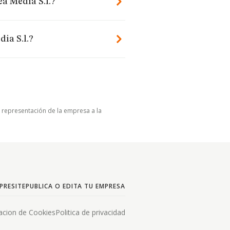
ea Media S.l.?
ia S.l.?
u representación de la empresa a la
PRESITE
PUBLICA O EDITA TU EMPRESA
acion de Cookies
Politica de privacidad