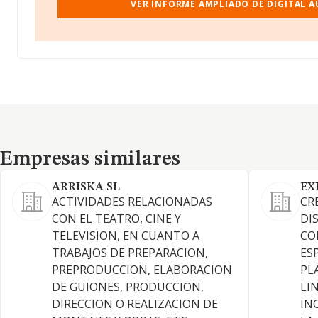
VER INFORME AMPLIADO DE DIGITAL AU
Empresas similares
Empresas similares
ARRISKA SL
EX
ACTIVIDADES RELACIONADAS
CR
CON EL TEATRO, CINE Y
DI
TELEVISION, EN CUANTO A
CO
TRABAJOS DE PREPARACION,
ES
PREPRODUCCION, ELABORACION
PL
DE GUIONES, PRODUCCION,
LI
DIRECCION O REALIZACION DE
IN