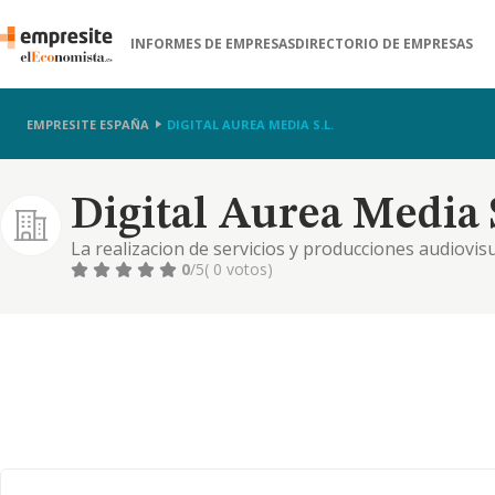
INFORMES DE EMPRESAS
DIRECTORIO DE EMPRESAS
EMPRESITE ESPAÑA
DIGITAL AUREA MEDIA S.L.
Digital Aurea Media S
La realizacion de servicios y producciones audiovis
como de contenido propio, y su distribucion. la ges
0
/5
( 0 votos)
digital. etc