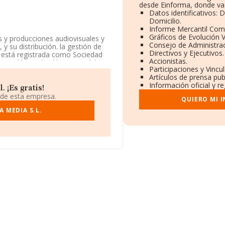
desde Einforma, donde vas
Datos identificativos: 
Domicilio.
Informe Mercantil Com
Gráficos de Evolución 
s y producciones audiovisuales y
Consejo de Administrac
y su distribución. la gestión de
Directivos y Ejecutivos.
sa está registrada como Sociedad
Accionistas.
tográfica y de vídeo' con código
Participaciones y Vinc
Artículos de prensa pu
Información oficial y r
á situada en Avenida Barcelona
 ¡Es gratis!
lona, Cataluña.
 de esta empresa.
QUIERO MI 
 compañías, la facturación en el
 MEDIA S.L.
o de la facturación de ventas
rtar ulterior información de
a antigüedad desde la constitución