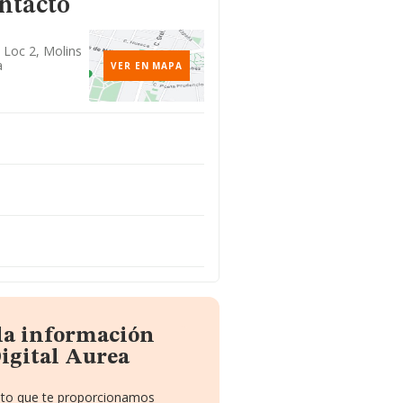
ntacto
 Loc 2, Molins
a
VER EN MAPA
 la información
igital Aurea
uito que te proporcionamos