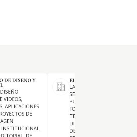
O DE DISEÑO Y
EL VOL DEL FLAMINGO S.L.
SL
LA PRODUCCION DE PELICUL
 DISEÑO
SERIES, FORMATOS
E VIDEOS,
PUBLICITARIOS Y OTROS
, APLICACIONES
FORMATOS; TANTO PARA CI
PROYECTOS DE
TELEVISION, PLATAFORMAS
MAGEN
DIGITALES O CUALQUIER ME
 INSTITUCIONAL,
DE DISTRIBUCION. CNAE 591
DITORIAL, DE