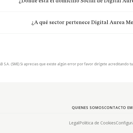
¿Dónde está el domicilio Social de Digital Aur
¿A qué sector pertenece Digital Aurea Med
.A. (SME) Si aprecias que existe algún error por favor dirígete acreditando t
QUIENES SOMOS
CONTACTO EM
Legal
Politica de Cookies
Configur