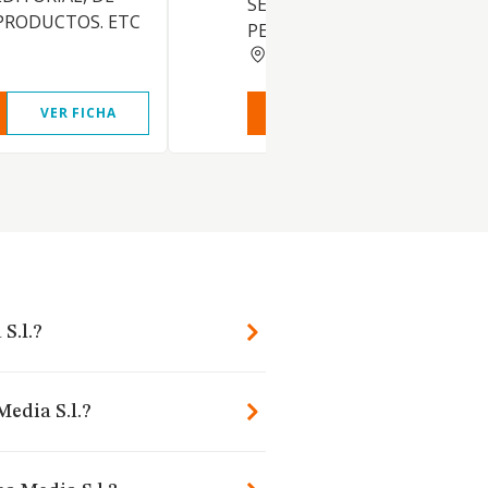
SERVICIOS RELACIONADOS 
 PRODUCTOS. ETC
PELICULAS, ETC
BARCELONA
VER FICHA
VER INFORME
VER FIC
S.l.?
Media S.l.?