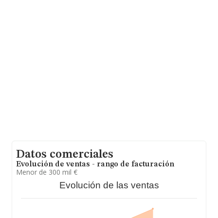
En relación con el sector y disponiendo de los datos de
hasta 72.271 empresas, en el ámbito nacional la
facturación alcanza la cifra de 15.184 millones de euros
y el promedio de la facturación de ventas entre todas
las compañías asciende a los 210 mil euros. Respecto a
la información de la provincia (hablamos de Vizcaya), en
la base de datos INFORMA constan 2011 empresas,
cuyas ventas han obtenido los 428 millones de euros.
Como información adicional de interés, la media de
antigüedad desde la constitución es de 13 años. Los
empleados de media son 2.
Datos comerciales
Evolución de ventas - rango de facturación
Menor de 300 mil €
Evolución de las ventas