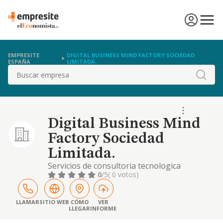
EMPRESITE
DIGITAL BUSINESS MIND FACTORY SOCIEDAD
ESPAÑA
LIMITADA.
Buscar
Digital Business Mind
Factory Sociedad
Limitada.
Servicios de consultoria tecnologica
0
/5
( 0 votos)
LLAMAR
SITIO WEB
CÓMO
VER
LLEGAR
INFORME