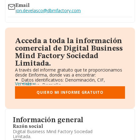
Email
jon.develasco@dbmfactory.com
Acceda a toda la información
comercial de Digital Business
Mind Factory Sociedad
Limitada.
A través del informe gratuito que te proporcionamos
desde Einforma, donde vas a encontrar:
Datos identificativos: Denominación, CIF,
Ver más
Teléfono, Domicilio.
Informe Mercantil Completo (BORME).
QUIERO MI INFORME GRATUITO
Gráficos de Evolución Ventas y Empleados.
Consejo de Administración y Administradores.
Directivos y Ejecutivos.
Accionistas.
Participaciones y Vinculaciones en otras empresas.
Información general
Artículos de prensa publicados sobre la empresa.
Información oficial y registral complementaria.
Razón social
Digital Business Mind Factory Sociedad
Limitada.