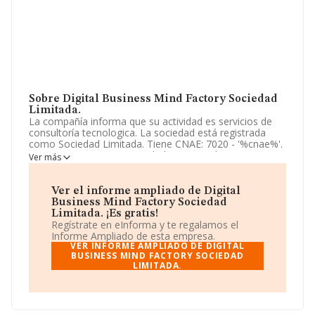
Sobre Digital Business Mind Factory Sociedad
Limitada.
La compañía informa que su actividad es servicios de
consultoría tecnologica. La sociedad está registrada
como Sociedad Limitada. Tiene CNAE: 7020 - '%cnae%'.
La empresa no tiene actividad en mercados exteriores.
Ver más
En el último año el número de empleados ha
permanecido igual y atendiendo a los datos disponibles
Ver el informe ampliado de Digital
en INFORMA, el número de empleados de la compañía
Business Mind Factory Sociedad
ha estado por debajo de la media de sector.
Limitada. ¡Es gratis!
Regístrate en eInforma y te regalamos el
Su email es
jon.develasco@dbmfactory.com
. Su página
Informe Ampliado de esta empresa.
web es
www.accesoriospara.es
.
VER INFORME AMPLIADO DE DIGITAL
BUSINESS MIND FACTORY SOCIEDAD
LIMITADA.
La sociedad española
Digital Business Mind Factory
Sociedad Limitada
, B95836086, se encuentra en
Avenida Ferrocarril núm. 2 Departamento 7, (48013), en
el municipio de Bilbao, en Vizcaya, País Vasco.