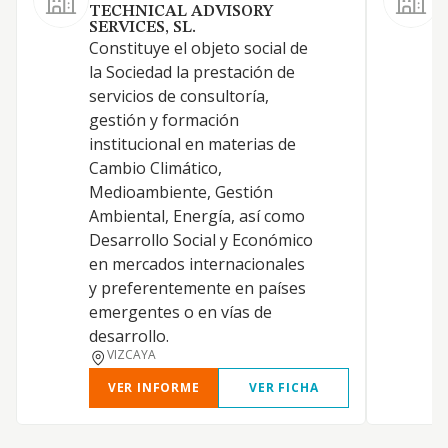
TECHNICAL ADVISORY
A
SERVICES, SL.
p
Constituye el objeto social de
t
la Sociedad la prestación de
t
servicios de consultoría,
l
gestión y formación
c
institucional en materias de
p
Cambio Climático,
l
Medioambiente, Gestión
Ambiental, Energía, así como
Desarrollo Social y Económico
en mercados internacionales
y preferentemente en países
emergentes o en vías de
desarrollo.
VIZCAYA
VER INFORME
VER FICHA