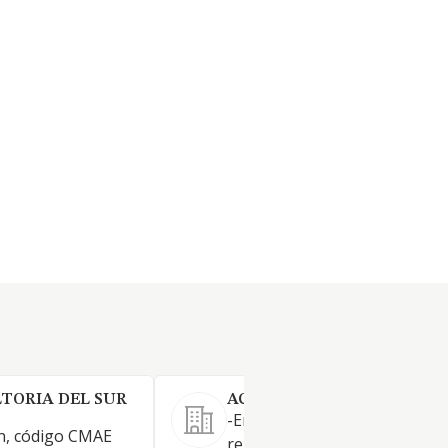
TORIA DEL SUR
ACADEMIA DE ESPAÑOL K2 
-Enseñanza y formación no
ón, código CMAE
reglada en academias del idi