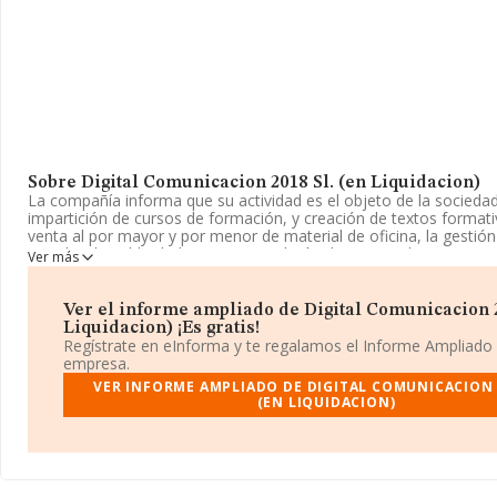
Sobre Digital Comunicacion 2018 Sl. (en Liquidacion)
La compañía informa que su actividad es el objeto de la sociedad 
impartición de cursos de formación, y creación de textos formati
venta al por mayor y por menor de material de oficina, la gestió
sociales, la publicidad tanto en condición de intermediario como d
Ver más
actividad inmobil. La empresa aparece inscrita en el Registro Me
Sociedad Limitada. La actividad de referencia CNAE corresponde 
n.c.o.p.', cuyo Código es 8559. La sociedad no tiene actividad e
Ver el informe ampliado de Digital Comunicacion 2
exteriores.
Liquidacion) ¡Es gratis!
Regístrate en eInforma y te regalamos el Informe Ampliado
La empresa
Digital Comunicación 2018 S.L. (en Liquidacion)
empresa.
B72259799, está situada en Calle Virgen De Los Milagros núm. 74
VER INFORME AMPLIADO DE DIGITAL COMUNICACION 
en el municipio de El Puerto De Santa María, en Cádiz, Andalucía.
(EN LIQUIDACION)
Con los datos a disposición de INFORMA sobre 27.784 empresas 
sector, en el ámbito nacional la facturación alcanza la cifra de 4.
euros y la media de facturación de ventas entre todas las compa
151 mil euros. Respecto a la información de la provincia (hablamo