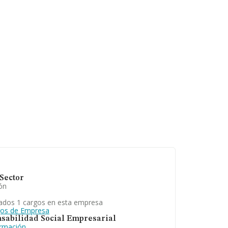
n obtenido los 54
 las compañías, la
pleados es de 3.
Sector
ón
ados 1 cargos en esta empresa
gos de Empresa
sabilidad Social Empresarial
ormación