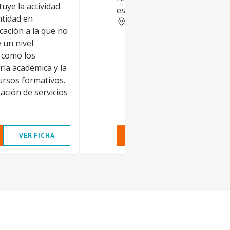
tuye la actividad
español
ntidad en
CADIZ
ucación a la que no
 un nivel
 como los
ría académica y la
ursos formativos.
zación de servicios
VER FICHA
VER INFORME
VER FIC