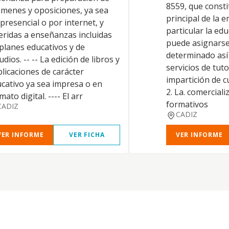
8559, que consti
menes y oposiciones, ya sea
principal de la e
 presencial o por internet, y
particular la ed
eridas a enseñanzas incluidas
puede asignarse
planes educativos y de
determinado así
udios. -- -- La edición de libros y
servicios de tuto
licaciones de carácter
impartición de c
cativo ya sea impresa o en
2. La. comerciali
mato digital. ---- El arr
formativos
CADIZ
CADIZ
VER INFORME
VER FICHA
VER INFORME