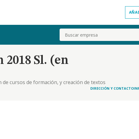
AÑA
Buscar
 2018 Sl. (en
ón de cursos de formación, y creación de textos
nor de material de oficina, la gestión de redes
DIRECCIÓN Y CONTACTO
IN
diario como de publicista, la actividad inmobil