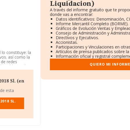
Liquidacion)
A través del informe gratuito que te pro
donde vas a encontrar:
Datos identificativos: Denominación, CI
Informe Mercantil Completo (BORME).
Gráficos de Evolución Ventas y Emplea
Consejo de Administración y Administr
Directivos y Ejecutivos.
Accionistas.
Participaciones y Vinculaciones en otr
Artículos de prensa publicados sobre l
lo constituye: la
Información oficial y registral complem
vos. así como la
n de redes
QUIERO MI INFORM
e publicista, la
rcantil como
a 'Otra educación
n mercados
018 Sl. (en
 de esta
, con NIF
 Lo 10, (11500),
2018 SL.
pertenecientes al
215 millones de
ñías alcanza los
s de Cádiz), en la