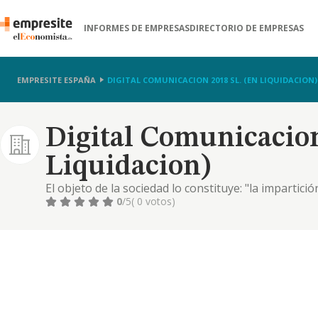
INFORMES DE EMPRESAS
DIRECTORIO DE EMPRESAS
EMPRESITE ESPAÑA
DIGITAL COMUNICACION 2018 SL. (EN LIQUIDACION)
Digital Comunicacion
Liquidacion)
El objeto de la sociedad lo constituye: "la impartici
formativos. así como la venta al por mayor y por me
0
/5
( 0 votos)
sociales, la publicidad tanto en condición de interme