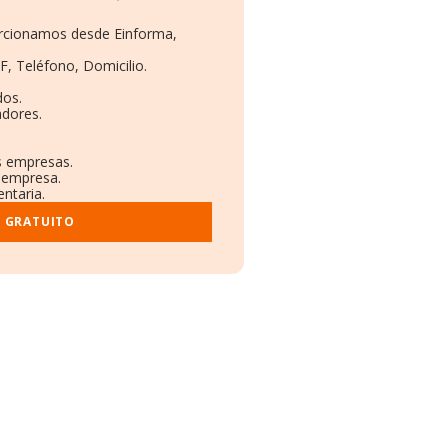
porcionamos desde Einforma,
F, Teléfono, Domicilio.
dos.
adores.
as empresas.
a empresa.
entaria.
E GRATUITO