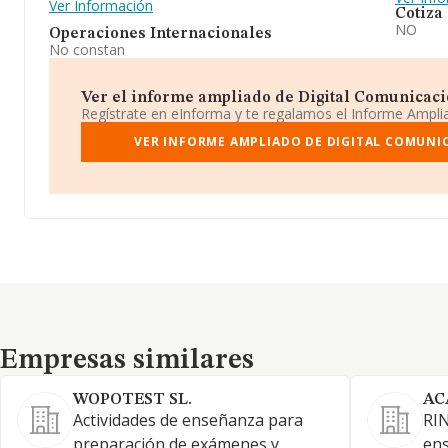
Ver Información
Cotiza
NO
Operaciones Internacionales
No constan
Ver el informe ampliado de Digital Comunicacion
Regístrate en eInforma y te regalamos el Informe Ampl
VER INFORME AMPLIADO DE DIGITAL COMUNICA
Empresas similares
Empresas similares
WOPOTEST SL.
AC
Actividades de enseñanza para
RIN
preparación de exámenes y
ens