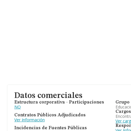
base de datos INFORMA constan 496 empresas, cuyas ventas ha
millones de euros. Con el fin de ampliar la información relativa a
antigüedad desde la constitución es de 14 años. La media de em
Datos comerciales
Estructura corporativa - Participaciones
Grupo 
NO
Educaci
Cargos
Contratos Públicos Adjudicados
Encontr
Ver Información
Ver car
Respon
Incidencias de Fuentes Públicas
Ver Inf