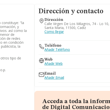
Dirección y contacto
Dirección
 constituye: "la
Calle Virgen De Los Milagros, 74 - Lo 10,
formación, y
Santa Maria, 11500, Cadiz
ivos. así como la
Como llegar
 menor de
stión de redes
nto en condición
Teléfono
ublicista, la
Añadir Teléfono
otros tipo de
Web
Añadir Web
o.p.
Email
Añadir Email
Acceda a toda la infor
de Digital Comunicacion