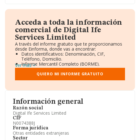
Acceda a toda la información
comercial de Digital Ife
Services Limited
A través del informe gratuito que te proporcionamos
desde Einforma, donde vas a encontrar:
Datos identificativos: Denominación, CIF,
Teléfono, Domicilio.
Informe Mercantil Completo (BORME).
Ver más
Gráficos de Evolución Ventas y Empleados.
Consejo de Administración y Administradores.
QUIERO MI INFORME GRATUITO
Directivos y Ejecutivos.
Accionistas.
Participaciones y Vinculaciones en otras empresas.
Artículos de prensa publicados sobre la empresa.
Información oficial y registral complementaria.
Información general
Razón social
Digital Ife Services Limited
CIF
N0074388J
Forma jurídica
Otras entidades extranjeras
Sector