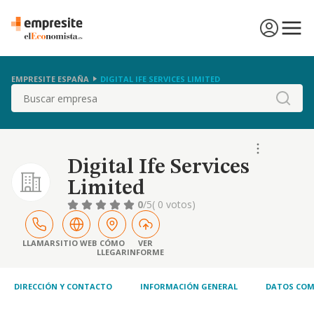
EMPRESITE ESPAÑA
DIGITAL IFE SERVICES LIMITED
Buscar
Digital Ife Services
Limited
0
/5
( 0 votos)
LLAMAR
SITIO WEB
CÓMO
VER
LLEGAR
INFORME
DIRECCIÓN Y CONTACTO
INFORMACIÓN GENERAL
DATOS COM