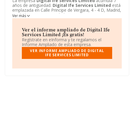
La empresa
Digital Ife Services Limited
acumula 7
años de antigüedad.
Digital Ife Services Limited
está
emplazada en Calle Principe de Vergara, 4 - 4 D, Madrid,
Madrid. Centra su actividad CNAE como 6190 - Otras
Ver más
actividades de telecomunicaciones. La empresa
Digital
Ife Services Limited
es Otras entidades extranjeras.
Ver el informe ampliado de Digital Ife
Services Limited ¡Es gratis!
Regístrate en eInforma y te regalamos el
Informe Ampliado de esta empresa.
VER INFORME AMPLIADO DE DIGITAL
IFE SERVICES LIMITED