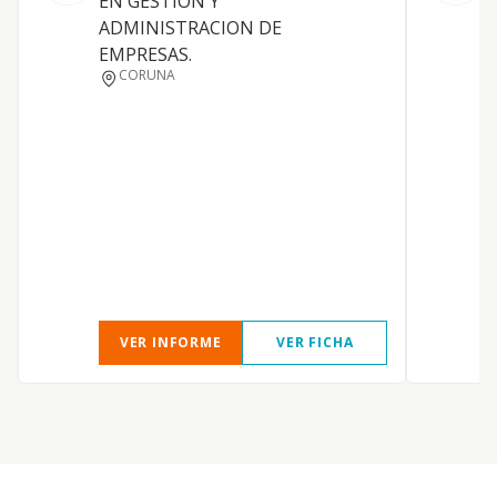
EN GESTION Y
f
ADMINISTRACION DE
i
EMPRESAS.
c
CORUNA
o
c
a
d
y
g
i
VER INFORME
VER FICHA