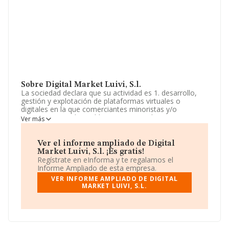
Sobre Digital Market Luivi, S.l.
La sociedad declara que su actividad es 1. desarrollo,
gestión y explotación de plataformas virtuales o
digitales en la que comerciantes minoristas y/o
mayoristas puedan publicitar y poner a la venta sus
Ver más
productos, y a través de la cual los consumidores
finales puedan llevar a cabo el proceso de adquisición
de dichos productos. 2. la ve. La empresa está
Ver el informe ampliado de Digital
registrada como Sociedad Limitada. Tiene CNAE: 8299 -
Market Luivi, S.l. ¡Es gratis!
'Otras actividades de apoyo a las empresas n.c.o.p.'. No
Regístrate en eInforma y te regalamos el
realiza actividad de importación y/o exportación.
Informe Ampliado de esta empresa.
VER INFORME AMPLIADO DE DIGITAL
Teniendo en cuenta la información disponible en
MARKET LUIVI, S.L.
INFORMA, ha dispuesto de un número de empleados
por debajo de la media de sector.
La compañía
Digital Market Luivi, S.L
, con NIF
B06984983, tiene su domicilio social establecido en