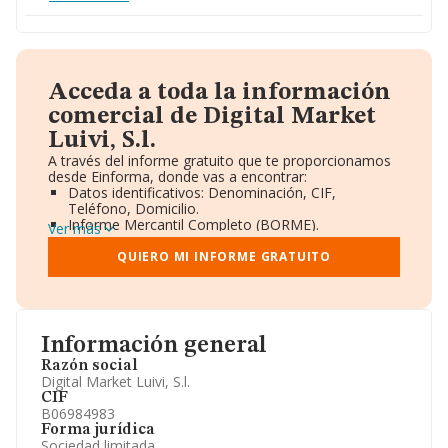
Acceda a toda la información
comercial de Digital Market
Luivi, S.l.
A través del informe gratuito que te proporcionamos
desde Einforma, donde vas a encontrar:
Datos identificativos: Denominación, CIF,
Teléfono, Domicilio.
Informe Mercantil Completo (BORME).
Ver más
Gráficos de Evolución Ventas y Empleados.
Consejo de Administración y Administradores.
QUIERO MI INFORME GRATUITO
Directivos y Ejecutivos.
Accionistas.
Participaciones y Vinculaciones en otras empresas.
Artículos de prensa publicados sobre la empresa.
Información oficial y registral complementaria.
Información general
Razón social
Digital Market Luivi, S.l.
CIF
B06984983
Forma jurídica
Sociedad limitada