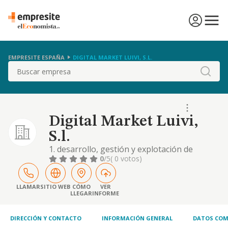
EMPRESITE ESPAÑA
DIGITAL MARKET LUIVI, S.L.
Buscar
Digital Market Luivi,
S.l.
1. desarrollo, gestión y explotación de
plataformas virtuales o digitales en la que
0
/5
( 0 votos)
comerciantes minoristas y/o mayoristas
puedan publicitar y poner a la venta sus
productos, y a través de la cual los
LLAMAR
SITIO WEB
CÓMO
VER
LLEGAR
INFORME
consumidores finales puedan llevar a cabo el
proceso de adquisición de dichos productos.
2. la ve
DIRECCIÓN Y CONTACTO
INFORMACIÓN GENERAL
DATOS COM