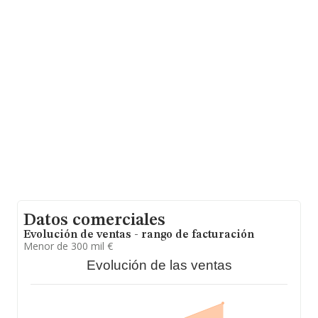
Calle Alcalde Marchesi núm. 31 Piso 4 C, (15006), en el
municipio de A Coruña, Galicia.
En base a la información de la que dispone INFORMA
sobre 24.816 compañías, en el ámbito nacional la
facturación alcanza la cifra de 12.793 millones de euros
y se estima que el promedio de la facturación entre
todas las empresas es de 515 mil euros. Respecto a la
información de la provincia (hablamos de A Coruña), en
la base de datos INFORMA constan 422 empresas, con
ventas en 2023 de hasta 155 millones de euros. Por
último, con el fin de ampliar la información relativa al
ámbito de la empresa, la media de empleados de las
empresas es de 4; la media de antigüedad desde la
constitución es de 18 años.
Datos comerciales
Evolución de ventas - rango de facturación
Menor de 300 mil €
Evolución de las ventas