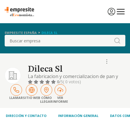
EMPRESITE ESPAÑA
DILECA SL
Buscar
Dileca Sl
La fabricacion y comercializacion de pan y
productos derivados pasteleria, bolleria,
0
/5
( 0 votos)
elaboracion y comercializacion de productos
alimenticios, cafeteria, comidas preparadas y
similares
LLAMAR
SITIO WEB
CÓMO
VER
LLEGAR
INFORME
DIRECCIÓN Y CONTACTO
INFORMACIÓN GENERAL
DATOS COM