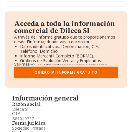
Acceda a toda la información
comercial de Dileca Sl
A través del informe gratuito que te proporcionamos
desde Einforma, donde vas a encontrar:
Datos identificativos: Denominación, CIF,
Teléfono, Domicilio.
Informe Mercantil Completo (BORME).
Gráficos de Evolución Ventas y Empleados.
Ver más
Consejo de Administración y Administradores.
Directivos y Ejecutivos.
QUIERO MI INFORME GRATUITO
Accionistas.
Participaciones y Vinculaciones en otras empresas.
Artículos de prensa publicados sobre la empresa.
Información oficial y registral complementaria.
Información general
Razón social
Dileca Sl
CIF
B81040727
Forma jurídica
Sociedad limitada