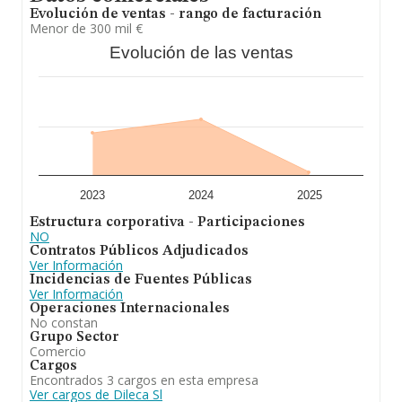
la media entre todas las compañías es de 3 millones de
Evolución de ventas - rango de facturación
euros de ventas en 2025. Teniendo en cuenta la
Menor de 300 mil €
información sobre Madrid, en la base de datos de
Evolución de las ventas
INFORMA aparecen 3289 empresas, cuyas ventas en
2025 han alcanzado los 28.823 millones de euros. Como
información adicional de interés, los empleados de
media son 14. La antigüedad alcanza los 13 años desde
la constitución.
Para concluir,
Dileca S.L
está especializada en la
fabricación y comercialización de pan y productos
derivados pasteleria, bolleria, elaboración y
comercialización de productos alimenticios, cafeteria,
comidas preparadas y similares. En el ranking de
2023
2024
2025
provincia, ha experimentado un retroceso.
Estructura corporativa - Participaciones
NO
Contratos Públicos Adjudicados
Ver Información
Incidencias de Fuentes Públicas
Ver Información
Operaciones Internacionales
No constan
Grupo Sector
Comercio
Cargos
Encontrados 3 cargos en esta empresa
Ver cargos de Dileca Sl