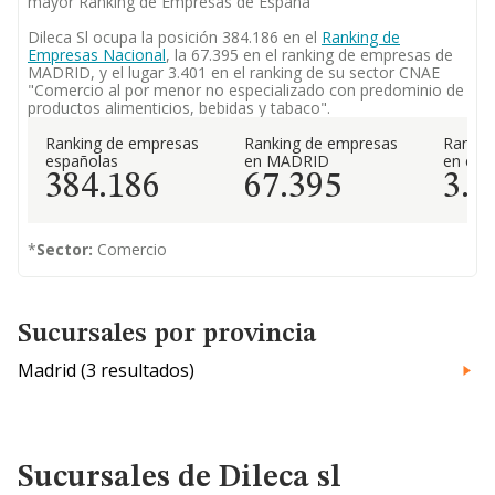
mayor Ranking de Empresas de España
Dileca Sl ocupa la posición 384.186 en el
Ranking de
Empresas Nacional
, la 67.395 en el ranking de empresas de
MADRID, y el lugar 3.401 en el ranking de su sector CNAE
"Comercio al por menor no especializado con predominio de
productos alimenticios, bebidas y tabaco".
Ranking de empresas
Ranking de empresas
Rankin
españolas
en MADRID
en el 
384.186
67.395
3.4
*
Sector:
Comercio
Sucursales por provincia
Madrid (3 resultados)
Sucursales de Dileca sl