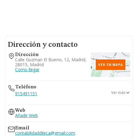
Dirección y contacto
Dirección
Calle Guzman El Bueno, 12, Madrid,
28015, Madrid
VER EN MAPA
Como llegar
Teléfono
Ver más
915491151
917462233
Web
917462231
Añadir Web
915416028
Email
contabilidaddileca@gmail.com