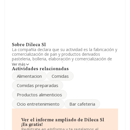
Sobre Dileca Sl
La compañía declara que su actividad es la fabricación y
comercialización de pan y productos derivados
pasteleria, bolleria, elaboración y comercialización de
productos alimenticios, cafeteria, comidas preparadas y
Ver más
similares. La empresa aparece inscrita en el Registro
Actividades relacionadas
Mercantil como Sociedad Limitada. Su actividad CNAE
Alimentacion
Comidas
es 'Comercio al por menor en establecimientos no
especializados, con predominio en productos
Comidas preparadas
alimenticios, bebidas y tabaco' con código 4711. No
realiza actividad de importación y/o exportación.
Productos alimenticios
Los empleados se han reducido un 50% y teniendo en
Ocio entretenimiento
Bar cafeteria
cuenta la información disponible en INFORMA, ha
dispuesto de un número de empleados por debajo de la
media de sector.
Ver el informe ampliado de Dileca Sl
Dentro del ranking de empresas elaborado por
¡Es gratis!
INFORMA, atendiendo a los niveles de facturación,
Regístrate en eInforma y te regalamos el