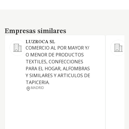
Empresas similares
Empresas similares
LUZROCA SL
COMERCIO AL POR MAYOR Y/
L
O MENOR DE PRODUCTOS
i
TEXTILES, CONFECCIONES
c
PARA EL HOGAR, ALFOMBRAS
c
Y SIMILARES Y ARTICULOS DE
i
TAPICERIA.
a
MADRID
a
n
p
c
..