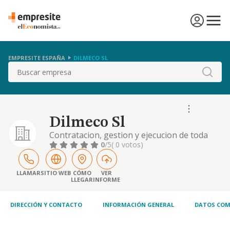
EMPRESITE ESPAÑA
DILMECO SL
Buscar
Dilmeco Sl
Contratacion, gestion y ejecucion de toda
clase de obras y construcciones en su mas
0
/5
( 0 votos)
amplio sentido, por cuenta propia o ajena,
tanto publicas como privadas, etc.
LLAMAR
SITIO WEB
CÓMO
VER
LLEGAR
INFORME
DIRECCIÓN Y CONTACTO
INFORMACIÓN GENERAL
DATOS COM