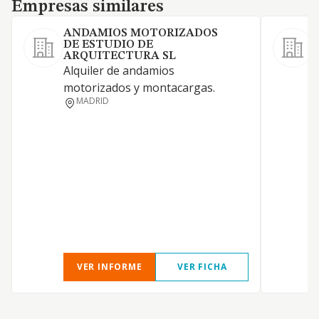
Empresas similares
Empresas similares
ANDAMIOS MOTORIZADOS
DE ESTUDIO DE
ARQUITECTURA SL
S
Alquiler de andamios
m
motorizados y montacargas.
c
MADRID
t
p
VER INFORME
VER FICHA