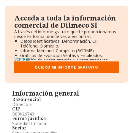
Acceda a toda la información
comercial de Dilmeco Sl
A través del informe gratuito que te proporcionamos
desde Einforma, donde vas a encontrar:
Datos identificativos: Denominación, CIF,
Teléfono, Domicilio.
Informe Mercantil Completo (BORME).
Gráficos de Evolución Ventas y Empleados.
Ver más
Consejo de Administración y Administradores.
Directivos y Ejecutivos.
QUIERO MI INFORME GRATUITO
Accionistas.
Participaciones y Vinculaciones en otras empresas.
Artículos de prensa publicados sobre la empresa.
Información oficial y registral complementaria.
Información general
Razón social
Dilmeco Sl
CIF
B80026743
Forma jurídica
Sociedad limitada
Sector
Servicios empresariales