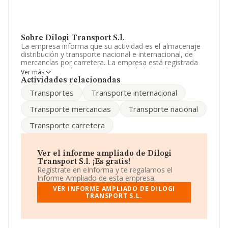
Sobre Dilogi Transport S.l.
La empresa informa que su actividad es el almacenaje
distribución y transporte nacional e internacional, de
mercancías por carretera. La empresa está registrada
como Sociedad Limitada. La actividad de referencia
Ver más
CNAE corresponde a 'Transporte de mercancías por
Actividades relacionadas
carretera', cuyo Código es 4941. La sociedad no tiene
Transportes
Transporte internacional
actividad en mercados exteriores.
Transporte mercancias
Transporte nacional
Para saber más puedes acceder a su página web en
este enlace
www.dilogistransportsl.com
.
Transporte carretera
La empresa española
Dilogi Transport S.L
, con NIF
B61805024, tiene domicilio fiscal en Calle Josep
Armengol núm. 47, (08210), en el municipio de Barbera
Ver el informe ampliado de Dilogi
Del Valles, en Barcelona, Cataluña.
Transport S.l. ¡Es gratis!
Regístrate en eInforma y te regalamos el
En relación con el sector y disponiendo de los datos de
Informe Ampliado de esta empresa.
hasta 62.013 empresas, a nivel nacional la facturación
VER INFORME AMPLIADO DE DILOGI
asciende a 44.874 millones de euros y en 2000 la media
TRANSPORT S.L.
de facturación de ventas entre todas las compañías
alcanza los 723 mil euros. Para aportar ulterior
información de interés en el ámbito sectorial, la media
de antigüedad desde la constitución es de 17 años. Los