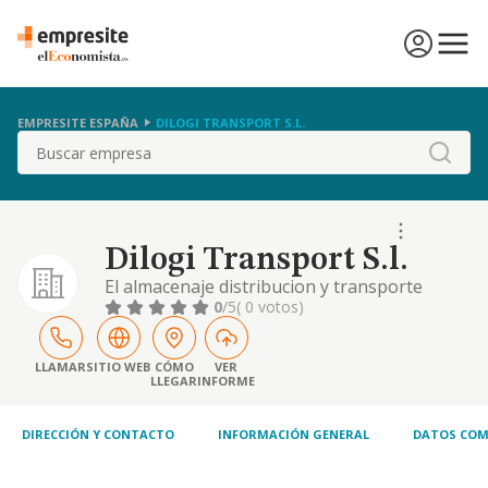
EMPRESITE ESPAÑA
DILOGI TRANSPORT S.L.
Buscar
Dilogi Transport S.l.
El almacenaje distribucion y transporte
nacional e internacional, de mercancias por
0
/5
( 0 votos)
carretera.
LLAMAR
SITIO WEB
CÓMO
VER
LLEGAR
INFORME
DIRECCIÓN Y CONTACTO
INFORMACIÓN GENERAL
DATOS COM