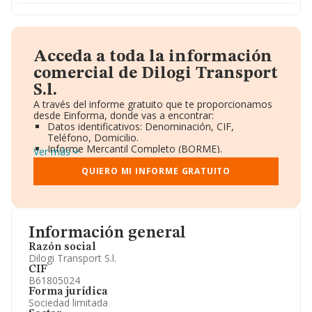
Acceda a toda la información
comercial de Dilogi Transport
S.l.
A través del informe gratuito que te proporcionamos
desde Einforma, donde vas a encontrar:
Datos identificativos: Denominación, CIF,
Teléfono, Domicilio.
Informe Mercantil Completo (BORME).
Ver más
Gráficos de Evolución Ventas y Empleados.
Consejo de Administración y Administradores.
QUIERO MI INFORME GRATUITO
Directivos y Ejecutivos.
Accionistas.
Participaciones y Vinculaciones en otras empresas.
Artículos de prensa publicados sobre la empresa.
Información oficial y registral complementaria.
Información general
Razón social
Dilogi Transport S.l.
CIF
B61805024
Forma jurídica
Sociedad limitada