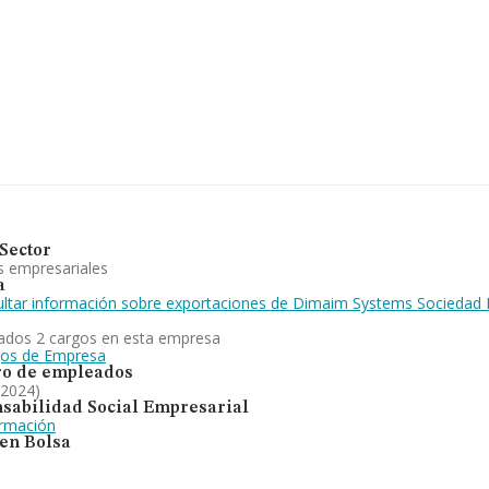
, Leioa, Vizcaya, País
47 compañías, en el
 de euros y en 2024 la
a los 227 mil euros.
 en la base de datos
4 de 426 millones de
ectorial, la media de
 es de 13 años.
e emplea en la
rvicios de gestión para
rimentado una subida.
Sector
s empresariales
a
ltar información sobre exportaciones de Dimaim Systems Sociedad 
ados 2 cargos en esta empresa
gos de Empresa
o de empleados
 2024)
sabilidad Social Empresarial
ormación
 en Bolsa