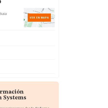
o
zkaia
VER EN MAPA
formación
m Systems