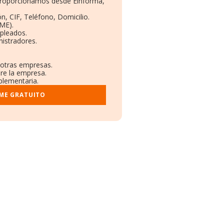
 proporcionamos desde Einforma,
n, CIF, Teléfono, Domicilio.
ME).
pleados.
istradores.
 otras empresas.
bre la empresa.
plementaria.
RME GRATUITO