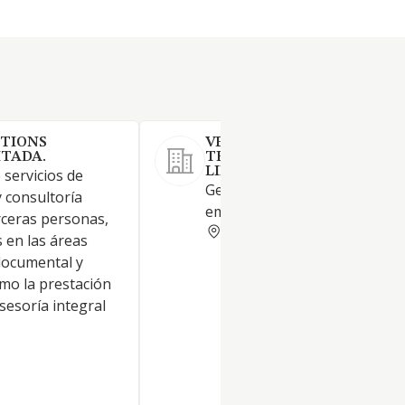
UTIONS
VERSIA SOLUCIONES
ITADA.
TECNOLOGICAS SOCIEDAD
LIMITADA
 servicios de
Gestión de consultoría
 consultoría
empresarial.
rceras personas,
VIZCAYA
as en las áreas
documental y
omo la prestación
asesoría integral