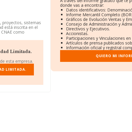
A través del informe gratuito que te
donde vas a encontrar:
Datos identificativos: Denominació
Informe Mercantil Completo (BOR
Gráficos de Evolución Ventas y Em
a, proyectos, sistemas
Consejo de Administración y Admin
 está inscrita en el
Directivos y Ejecutivos.
dad CNAE como
Accionistas.
a.
Participaciones y Vinculaciones en
Artículos de prensa publicados so
tes en la base de
Información oficial y registral com
ma de la media de
dad Limitada.
QUIERO MI INFO
 de esta empresa.
empresa ha ganado 26
n algunas de las
AD LIMITADA.
orporate Finance
tán por debajo en el
onsultoría y
ando del 77.499 al
an en el ranking:
cereña S.L
, en
ñías:
Alvaro Ingles
ido hasta 210
ain.com
.
NIF B95842704, tiene