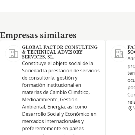
Empresas similares
Empresas similares
GLOBAL FACTOR CONSULTING
FA
& TECHNICAL ADVISORY
SO
SERVICES, SL.
Adm
Constituye el objeto social de la
pro
Sociedad la prestación de servicios
ter
de consultoría, gestión y
ocu
formación institucional en
poe
materias de Cambio Climático,
Com
Medioambiente, Gestión
rel
Ambiental, Energía, así como
Desarrollo Social y Económico en
mercados internacionales y
preferentemente en países