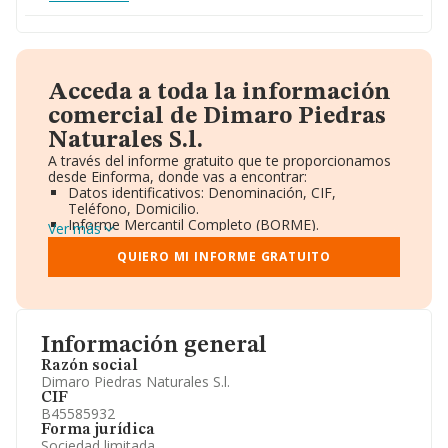
Acceda a toda la información
comercial de Dimaro Piedras
Naturales S.l.
A través del informe gratuito que te proporcionamos
desde Einforma, donde vas a encontrar:
Datos identificativos: Denominación, CIF,
Teléfono, Domicilio.
Informe Mercantil Completo (BORME).
Ver más
Gráficos de Evolución Ventas y Empleados.
Consejo de Administración y Administradores.
QUIERO MI INFORME GRATUITO
Directivos y Ejecutivos.
Accionistas.
Participaciones y Vinculaciones en otras empresas.
Artículos de prensa publicados sobre la empresa.
Información oficial y registral complementaria.
Información general
Razón social
Dimaro Piedras Naturales S.l.
CIF
B45585932
Forma jurídica
Sociedad limitada