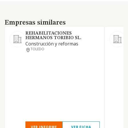
Empresas similares
Empresas similares
REHABILITACIONES
HERMANOS TORIBIO SL.
S
Construcción y reformas
C
TOLEDO
v
VER INFORME
VER FICHA