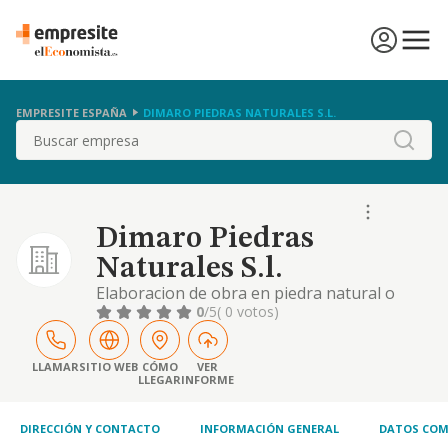
EMPRESITE ESPAÑA
DIMARO PIEDRAS NATURALES S.L.
Buscar
Dimaro Piedras
Naturales S.l.
Elaboracion de obra en piedra natural o
artificial. preparacion y montaje de
0
/5
( 0 votos)
estructuras y cubriciones en edificaciones.
instalaciones electricas y de fontaneria.
revestimientos de exteriores e interiores.
LLAMAR
SITIO WEB
CÓMO
VER
LLEGAR
INFORME
preparacion y
DIRECCIÓN Y CONTACTO
INFORMACIÓN GENERAL
DATOS COM