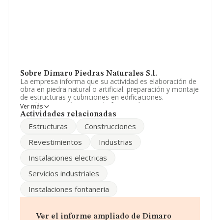
Sobre Dimaro Piedras Naturales S.l.
La empresa informa que su actividad es elaboración de
obra en piedra natural o artificial. preparación y montaje
de estructuras y cubriciones en edificaciones.
instalaciones eléctricas y de fontanería. revestimientos
Ver más
de exteriores e interiores. preparación y. La empresa
Actividades relacionadas
está registrada como Sociedad Limitada. Su actividad
Estructuras
Construcciones
CNAE es '%cnae%' con código 4335. La sociedad no
tiene actividad en mercados exteriores.
Revestimientos
Industrias
No ha habido variación en cuanto al número de
Instalaciones electricas
empleados con respecto al 2006 y teniendo en cuenta
la información disponible en INFORMA, ha dispuesto de
Servicios industriales
un número de empleados por encima de la media de
sector.
Instalaciones fontaneria
La compañía
Dimaro Piedras Naturales S.L
, con CIF
B45585932, se encuentra en Avenida De America Pg
Industrial La Dehesilla, (45210), Yuncos, provincia de
Ver el informe ampliado de Dimaro