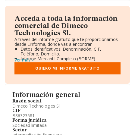
Acceda a toda la información
comercial de Dimeco
Technologies Sl.
A través del informe gratuito que te proporcionamos
desde Einforma, donde vas a encontrar:
Datos identificativos: Denominación, CIF,
Teléfono, Domicilio.
Informe Mercantil Completo (BORME).
Ver más
Gráficos de Evolución Ventas y Empleados.
Consejo de Administración y Administradores.
QUIERO MI INFORME GRATUITO
Directivos y Ejecutivos.
Accionistas.
Participaciones y Vinculaciones en otras empresas.
Artículos de prensa publicados sobre la empresa.
Información oficial y registral complementaria.
Información general
Razón social
Dimeco Technologies Sl.
CIF
B86323581
Forma jurídica
Sociedad limitada
Sector
Intermediación financiera