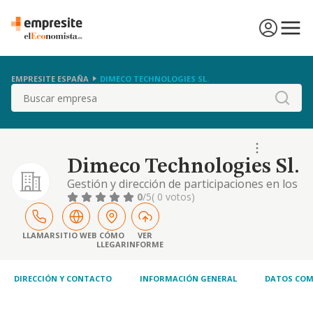
EMPRESITE ESPAÑA
DIMECO TECHNOLOGIES SL.
Buscar
Dimeco Technologies Sl.
Gestión y dirección de participaciones en los
negocios de otras entidades
0
/5
( 0 votos)
LLAMAR
SITIO WEB
CÓMO
VER
LLEGAR
INFORME
DIRECCIÓN Y CONTACTO
INFORMACIÓN GENERAL
DATOS COM