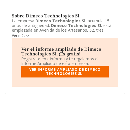
Sobre Dimeco Technologies Sl.
La empresa
Dimeco Technologies Sl.
acumula 15
años de antigüedad.
Dimeco Technologies Sl.
está
emplazada en Avenida de los Artesanos, 52, tres
Cantos, Madrid. Centra su actividad CNAE como 6421 -
Ver más
Actividades de sociedades holding. La empresa
Dimeco
Technologies Sl.
es Sociedad limitada. Sus ventas
ascienden a un rango Menor de 300 mil €.
Ver el informe ampliado de Dimeco
Technologies Sl. ¡Es gratis!
Regístrate en eInforma y te regalamos el
Informe Ampliado de esta empresa.
VER INFORME AMPLIADO DE DIMECO
TECHNOLOGIES SL.