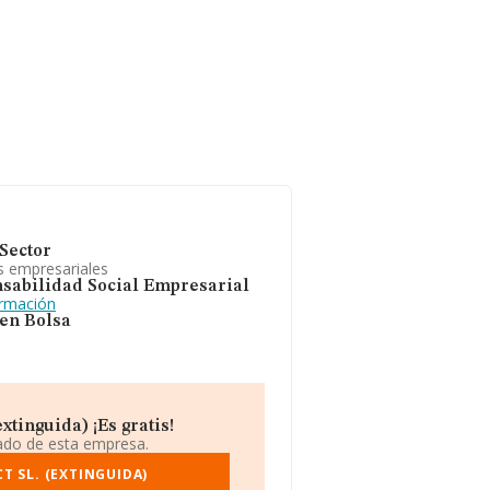
Sector
s empresariales
sabilidad Social Empresarial
ormación
 en Bolsa
xtinguida) ¡Es gratis!
iado de esta empresa.
T SL. (EXTINGUIDA)