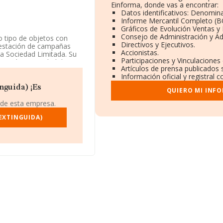
Einforma, donde vas a encontrar:
Datos identificativos: Denomina
Informe Mercantil Completo (
Gráficos de Evolución Ventas y
Consejo de Administración y Ad
o tipo de objetos con
Directivos y Ejecutivos.
 prestación de campañas
Accionistas.
na Sociedad Limitada. Su
Participaciones y Vinculaciones
 realiza actividad de
Artículos de prensa publicados
Información oficial y registral
nguida) ¡Es
QUIERO MI INF
IF B70044888, se
 de esta empresa.
unicipio de Donostia, en
EXTINGUIDA)
.891 empresas, la
 euros y el promedio de la
461 mil euros. Teniendo
s INFORMA constan 371
, para completar los
itución. La media de