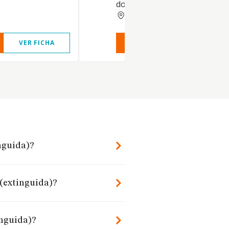
domicilio; etc.,
GUIPUZCOA
VER FICHA
VER INFORME
VER FIC
inguida)?
 (extinguida)?
inguida)?