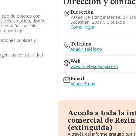
Dirección y contac
Dirección
 tipo de objetos con
Paseo De Txingurriaenea, 27, Do
ciales. creación, diseño,
Sebastian, 20017, Gipuzkoa
e campañas sociales.
Como llegar
e marketing.
laciones publicas y
Teléfono
Añadir Teléfono
agencias de publicidad
Web
www.billetesdeaqui.com
Email
Añadir Email
Acceda a toda la i
comercial de Rezink
(extinguida)
A través del informe gratuito que