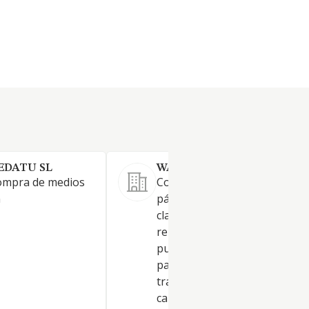
EDATU SL
WAISTY SL.
compra de medios
Comercialización de publicida
n
página web; venta online de 
clase de productos y servicios
reparto de propaganda y
publicidad de todo tipo, sobre
paquetería y pequeña mensaj
transporte de mercancías po
carretera; entrega de paquete