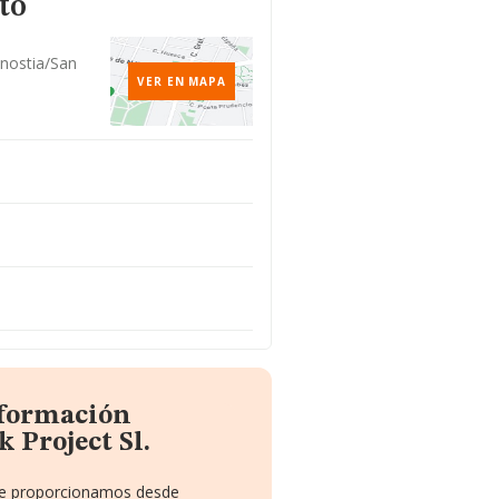
to
nostia/san
VER EN MAPA
nformación
 Project Sl.
 te proporcionamos desde