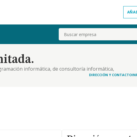
AÑA
Buscar
itada.
ogramación informática, de consultoría informática,
e datos, hosting y actividades relacionadas. c - la
DIRECCIÓN Y CONTACTO
IN
xcluidas del objeto social aquellas ac