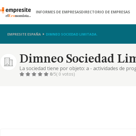
INFORMES DE EMPRESAS
DIRECTORIO DE EMPRESAS
EMPRESITE ESPAÑA
DIMNEO SOCIEDAD LIMITADA.
Dimneo Sociedad Lim
La sociedad tiene por objeto: a - actividades de pr
de gestión de recursos informáticos. b - el proceso d
0
/5
( 0 votos)
creación y mantenimiento de portales web. quedan e