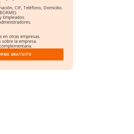
:
nación, CIF, Teléfono, Domicilio.
(BORME).
 y Empleados.
Administradores.
es en otras empresas.
s sobre la empresa.
l complementaria.
ORME GRATUITO