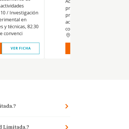
Actividades Económicas: Activ
 actividades
principal: 62.10 / Actividades 
.10 / Investigación
programación informática. O
erimental en
actividades: 62.20 / Actividade
s y técnicas, 82.30
consultoría
de convenci
VALENCIA
VER FICHA
VER INFORME
VER FIC
itada.?
d Limitada.?