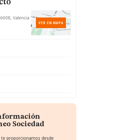
cto
 46008, Valencia
VER EN MAPA
información
neo Sociedad
ue te proporcionamos desde