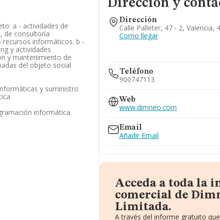
Dirección y conta
Dirección
to: a - actividades de
Calle Palleter, 47 - 2, Valencia,
, de consultoría
Como llegar
 recursos informáticos. b -
ing y actividades
ción y mantenimiento de
uidas del objeto social
Teléfono
900747113
informáticas y suministro
ica
Web
www.dimneo.com
ogramación informática
Email
Añadir Email
Acceda a toda la 
comercial de Dim
Limitada.
A través del informe gratuito q