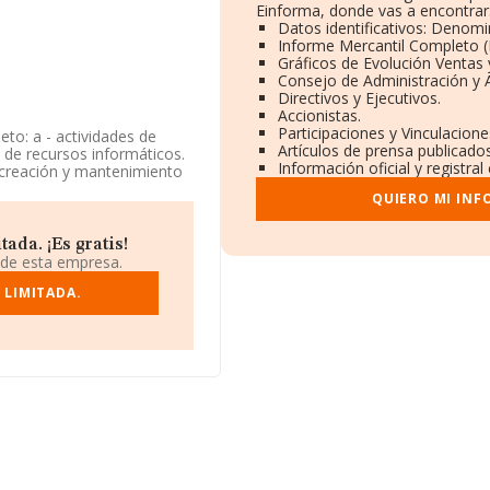
Einforma, donde vas a encontrar
Datos identificativos: Denomi
Informe Mercantil Completo 
Gráficos de Evolución Ventas
Consejo de Administración y 
Directivos y Ejecutivos.
Accionistas.
Participaciones y Vinculacion
eto: a - actividades de
Artículos de prensa publicado
 de recursos informáticos.
Información oficial y registra
la creación y mantenimiento
 La empresa es una
QUIERO MI INF
vidad de importación y/o
da. ¡Es gratis!
éfono 900747113 y para
 de esta empresa.
dimneo.com
.
 LIMITADA.
de identificación fiscal
6008), Valencia, Comunidad
95 compañías, en el ámbito
ros y se calcula un promedio
endo en cuenta la
tan 1501 empresas, con
la información relativa al
ión es de 10 años. Los