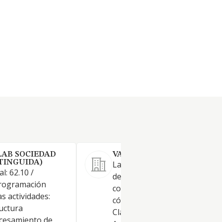
LAB SOCIEDAD
VACATIOLABS SL.
XTINGUIDA)
La sociedad tiene por objeto 
l: 62.10 /
desarrollo de las actividades
programación
correspondientes a los sigui
s actividades:
códigos y descripciones de la
ructura
Clasificación Nacional de
ocesamiento de