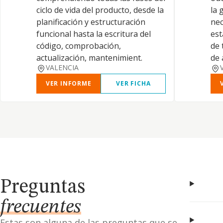
ciclo de vida del producto, desde la
la 
planificación y estructuración
nec
funcional hasta la escritura del
est
código, comprobación,
de 
actualización, mantenimient.
de 
VALENCIA
VER INFORME
VER FICHA
Preguntas
frecuentes
Estas son alguna de las preguntas que se