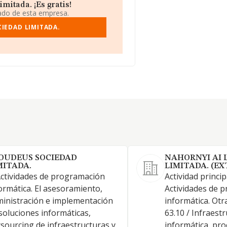
itada. ¡Es gratis!
iado de esta empresa.
IEDAD LIMITADA.
OUDEUS SOCIEDAD
NAHORNYI AI 
MITADA.
LIMITADA. (E
Actividades de programación
Actividad principa
ormática. El asesoramiento,
Actividades de 
inistración e implementación
informática. Otra
soluciones informáticas,
63.10 / Infraest
sourcing de infraestructuras y
informática, pr