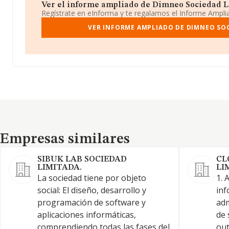
Ver el informe ampliado de Dimneo Sociedad Lim
Regístrate en eInforma y te regalamos el Informe Ampl
VER INFORME AMPLIADO DE DIMNEO SOC
Empresas similares
Empresas similares
SIBUK LAB SOCIEDAD
CL
LIMITADA.
LI
La sociedad tiene por objeto
1. 
social: El diseño, desarrollo y
inf
programación de software y
adm
aplicaciones informáticas,
de 
comprendiendo todas las fases del
out