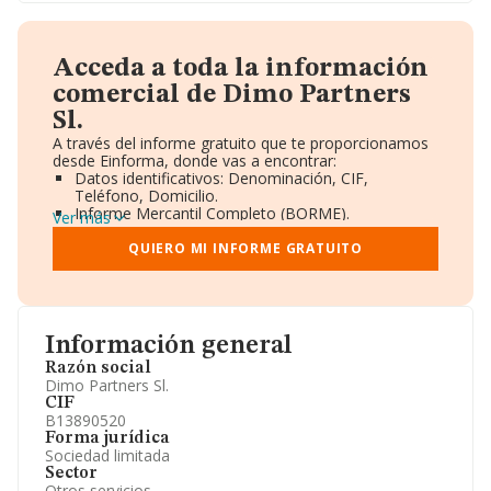
Acceda a toda la información
comercial de Dimo Partners
Sl.
A través del informe gratuito que te proporcionamos
desde Einforma, donde vas a encontrar:
Datos identificativos: Denominación, CIF,
Teléfono, Domicilio.
Informe Mercantil Completo (BORME).
Ver más
Gráficos de Evolución Ventas y Empleados.
Consejo de Administración y Administradores.
QUIERO MI INFORME GRATUITO
Directivos y Ejecutivos.
Accionistas.
Participaciones y Vinculaciones en otras empresas.
Artículos de prensa publicados sobre la empresa.
Información oficial y registral complementaria.
Información general
Razón social
Dimo Partners Sl.
CIF
B13890520
Forma jurídica
Sociedad limitada
Sector
Otros servicios