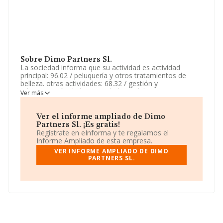
Sobre Dimo Partners Sl.
La sociedad informa que su actividad es actividad
principal: 96.02 / peluquería y otros tratamientos de
belleza. otras actividades: 68.32 / gestión y
administración de la propiedad inmobiliaria, 69.20 /
Ver más
actividades de contabilidad, teneduría de libros,
auditoría y asesoría fiscal, 68.31 / agentes de la
propiedad inmobiliaria, 82.11 / ser. La empresa está
Ver el informe ampliado de Dimo
registrada como Sociedad Limitada. Clasifica su
Partners Sl. ¡Es gratis!
actividad CNAE como '%cnae%', código 9621. La
Regístrate en eInforma y te regalamos el
sociedad no tiene actividad en mercados exteriores.
Informe Ampliado de esta empresa.
VER INFORME AMPLIADO DE DIMO
La sociedad
Dimo Partners S.L
, B13890520, se
PARTNERS SL.
encuentra en Calle Lleida núm. 5 0 1, (25110), Alpicat, en
Lleida, Cataluña.
En relación con el sector y disponiendo de los datos de
hasta 27.497 empresas, en el ámbito nacional la
facturación alcanza la cifra de 868 millones de euros y la
media entre todas las compañías es de 31 mil euros de
ventas. Respecto a la información de la provincia