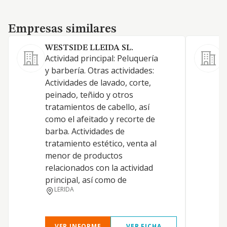
Empresas similares
Empresas similares
WESTSIDE LLEIDA SL.
Actividad principal: Peluquería
S
y barbería. Otras actividades:
s
Actividades de lavado, corte,
d
peinado, teñido y otros
m
tratamientos de cabello, así
c
como el afeitado y recorte de
r
barba. Actividades de
m
tratamiento estético, venta al
u
menor de productos
T
relacionados con la actividad
s
principal, así como de
e
LERIDA
p
VER INFORME
VER FICHA