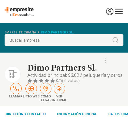
EMPRESITE ESPAÑA
DIMO PARTNERS SL.
Buscar
Dimo Partners Sl.
Actividad principal: 96.02 / peluquería y otros
tratamientos de belleza. otras actividades:
0
/5
( 0 votos)
68.32 / gestión y administración de la
propiedad inmobiliaria, 69.20 / actividades de
contabilidad, teneduría de libros, auditoría y
LLAMAR
SITIO WEB
CÓMO
VER
LLEGAR
INFORME
asesoría fiscal, 68.31 / agentes de la
propiedad inmobiliaria, 82.11 / ser
DIRECCIÓN Y CONTACTO
INFORMACIÓN GENERAL
DATOS COM