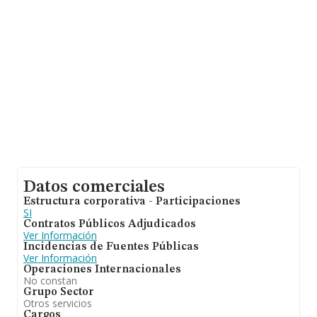
(hablamos de Lleida), en la base de datos de INFORMA
aparecen 148 empresas, con ventas de hasta 7 millones
de euros. Por último, con el fin de ampliar la
información relativa al ámbito de la empresa, la media
de empleados de las empresas es de 1. La antigüedad
alcanza los 14 años desde la constitución.
Datos comerciales
Estructura corporativa - Participaciones
SI
Contratos Públicos Adjudicados
Ver Información
Incidencias de Fuentes Públicas
Ver Información
Operaciones Internacionales
No constan
Grupo Sector
Otros servicios
Cargos