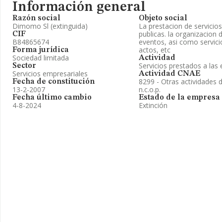
Información general
Razón social
Objeto social
Dimomo Sl (extinguida)
La prestacion de servicios
publicas. la organizacion
CIF
B84865674
eventos, asi como servic
actos, etc
Forma jurídica
Sociedad limitada
Actividad
Servicios prestados a la
Sector
Servicios empresariales
Actividad CNAE
8299 - Otras actividades
Fecha de constitución
13-2-2007
n.c.o.p.
Fecha último cambio
Estado de la empresa
4-8-2024
Extinción