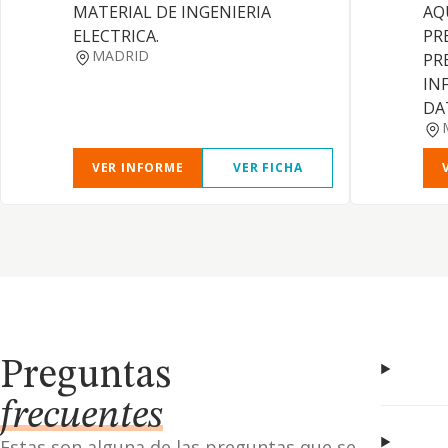
MATERIAL DE INGENIERIA
AQ
ELECTRICA.
PR
MADRID
PR
IN
DA
VER INFORME
VER FICHA
Preguntas
frecuentes
Estas son alguna de las preguntas que se