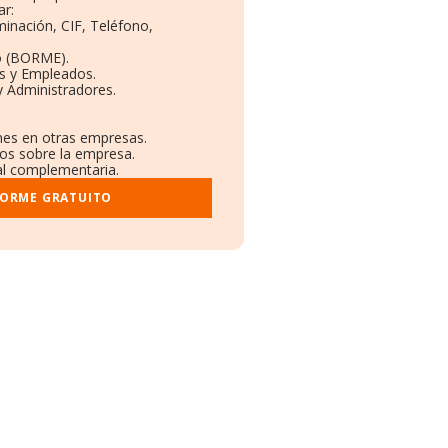
ar:
minación, CIF, Teléfono,
o (BORME).
as y Empleados.
y Administradores.
ones en otras empresas.
dos sobre la empresa.
ral complementaria.
FORME GRATUITO