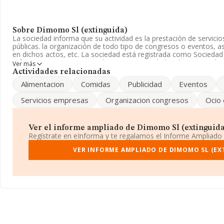
Sobre Dimomo Sl (extinguida)
La sociedad informa que su actividad es la prestación de servicios
públicas. la organización de todo tipo de congresos o eventos, 
en dichos actos, etc. La sociedad está registrada como Sociedad 
referencia CNAE corresponde a 'Otras actividades de apoyo a las 
Ver más
Código es 8299. No realiza actividad de importación y/o exportac
Actividades relacionadas
Alimentacion
Comidas
Publicidad
Eventos
La empresa
Dimomo S.L (extinguida)
, CIF B84865674, tiene dom
Moreras núm. 66 1 C, (28221), Majadahonda, Madrid.
Servicios empresas
Organizacion congresos
Ocio 
En base a la información de la que dispone INFORMA sobre 24.81
nacional la facturación asciende a 12.793 millones de euros y la 
ventas entre todas las compañías alcanza los 515 mil euros. Resp
Ver el informe ampliado de Dimomo Sl (extinguida) 
provincia (hablamos de Madrid), en la base de datos INFORMA 
Regístrate en eInforma y te regalamos el Informe Ampliado
cuyas ventas han alcanzado los 5.860 millones de euros. Con el f
relativa a las compañías, los empleados de media son 4; la medi
VER INFORME AMPLIADO DE DIMOMO SL (EX
constitución es de 18 años.