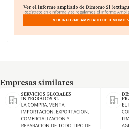
Ver el informe ampliado de Dimomo Sl (extingui
Regístrate en eInforma y te regalamos el Informe Ampl
VER INFORME AMPLIADO DE DIMOMO S
Empresas similares
Empresas similares
SERVICIOS GLOBALES
DE
INTEGRADOS SL
FR
LA COMPRA, VENTA,
EL
IMPORTACION, EXPORTACION,
CO
COMERCIALIZACION Y
FR
REPARACION DE TODO TIPO DE
AGE