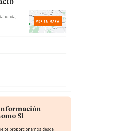
acto
adahonda,
VER EN MAPA
 información
momo Sl
 que te proporcionamos desde