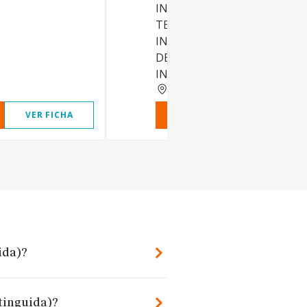
INFORMATICA, TELEMATICA,
TELECOMUNICACIONES E
INTERNET, ASIMISMO PODR
DEDICARSE A LA DIFUSION,
INVERSIONES, ESTUDIOS,
MADRID
VER FICHA
VER INFORME
VER FIC
ida)?
xtinguida)?