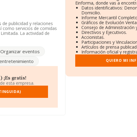
Einforma, donde vas a encontr
Datos identificativos: Deno
Domicilio.
Informe Mercantil Complet
Gráficos de Evolución Vent
 de publicidad y relaciones
Consejo de Administración 
así como servicios de comidas
Directivos y Ejecutivos.
Limitada. La actividad de
Accionistas.
empresas n.c.o.p.', cuyo
Participaciones y Vinculaci
ión.
Artículos de prensa publica
Organizar eventos
Información oficial y regist
icilio fiscal en Calle
QUIERO MI IN
entretenimiento
6 compañías, a nivel
media de facturación de
ecto a la información de la
¡Es gratis!
constan 8200 empresas,
 de esta empresa.
in de ampliar la información
a de antigüedad desde la
TINGUIDA)