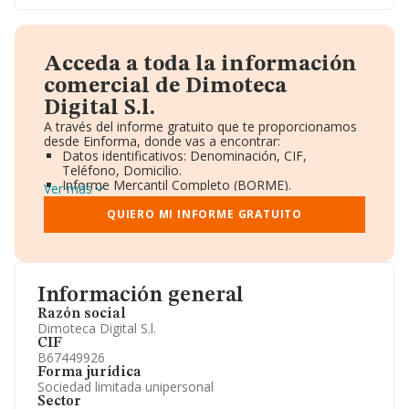
Acceda a toda la información
comercial de Dimoteca
Digital S.l.
A través del informe gratuito que te proporcionamos
desde Einforma, donde vas a encontrar:
Datos identificativos: Denominación, CIF,
Teléfono, Domicilio.
Informe Mercantil Completo (BORME).
Ver más
Gráficos de Evolución Ventas y Empleados.
Consejo de Administración y Administradores.
QUIERO MI INFORME GRATUITO
Directivos y Ejecutivos.
Accionistas.
Participaciones y Vinculaciones en otras empresas.
Artículos de prensa publicados sobre la empresa.
Información oficial y registral complementaria.
Información general
Razón social
Dimoteca Digital S.l.
CIF
B67449926
Forma jurídica
Sociedad limitada unipersonal
Sector