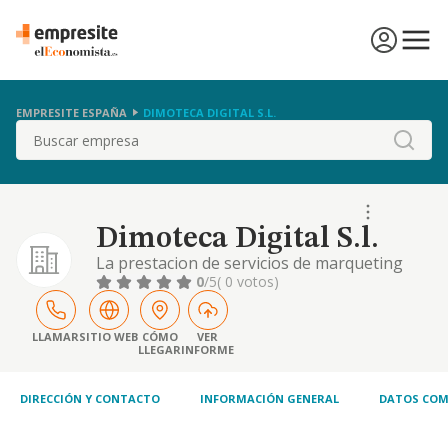
EMPRESITE ESPAÑA
DIMOTECA DIGITAL S.L.
Buscar
Dimoteca Digital S.l.
La prestacion de servicios de marqueting
digital, publicidad y relaciones publicas
0
/5
( 0 votos)
LLAMAR
SITIO WEB
CÓMO
VER
LLEGAR
INFORME
DIRECCIÓN Y CONTACTO
INFORMACIÓN GENERAL
DATOS COM