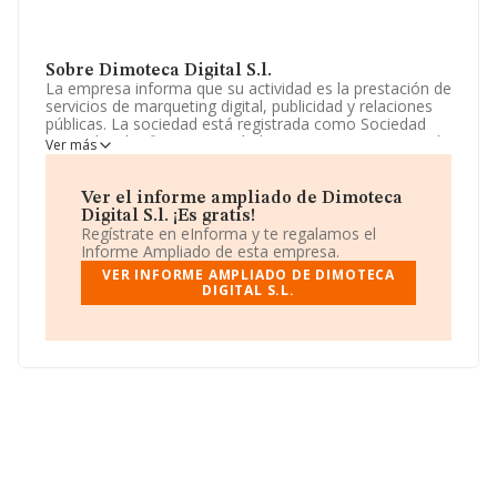
Sobre Dimoteca Digital S.l.
La empresa informa que su actividad es la prestación de
servicios de marqueting digital, publicidad y relaciones
públicas. La sociedad está registrada como Sociedad
Limitada. Clasifica su actividad CNAE como 'Agencias de
Ver más
publicidad', código 7311. La sociedad no tiene actividad
en mercados exteriores.
Ver el informe ampliado de Dimoteca
Puedes visitar su sitio web:
www.dimoteca.com
.
Digital S.l. ¡Es gratis!
Regístrate en eInforma y te regalamos el
La compañía
Dimoteca Digital S.L
, con número de
Informe Ampliado de esta empresa.
identificación fiscal B67449926, se encuentra en Calle
VER INFORME AMPLIADO DE DIMOTECA
Mossen Vives núm. 6 Bj 1, (08022), en el municipio de
DIGITAL S.L.
Barcelona, Cataluña.
En base a la información de la que dispone INFORMA
sobre 39.891 compañías, en el ámbito nacional la
facturación alcanza la cifra de 18.414 millones de euros
y se estima que el promedio de la facturación entre
todas las empresas es de 461 mil euros. Finalmente,
para completar los datos de sector la media de
empleados es de 2. La media de antigüedad desde la
constitución es de 15 años.