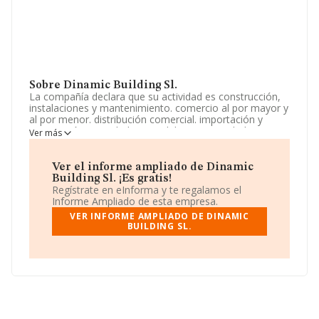
Sobre Dinamic Building Sl.
La compañía declara que su actividad es construcción,
instalaciones y mantenimiento. comercio al por mayor y
al por menor. distribución comercial. importación y
exportación. actividades inmobiliarias. actividades
Ver más
profesionales. industrias manufactureras y textiles. etc.
La empresa aparece inscrita en el Registro Mercantil
como Sociedad Limitada. La actividad de referencia
Ver el informe ampliado de Dinamic
CNAE corresponde a '%cnae%', cuyo Código es 4324.
Building Sl. ¡Es gratis!
La sociedad no tiene actividad en mercados exteriores.
Regístrate en eInforma y te regalamos el
Informe Ampliado de esta empresa.
La dirección de correo es
administracio@arquit.cat
.
VER INFORME AMPLIADO DE DINAMIC
BUILDING SL.
La compañía
Dinamic Building S.L
, con CIF
B66094152, está situada en Calle D'anna M Martinez
Sagi núm. 37 Int, (08041), en el municipio de Barcelona,
Cataluña.
En relación con el sector y disponiendo de los datos de
hasta 13.870 empresas, a nivel nacional la facturación
asciende a 4.510 millones de euros y la media entre