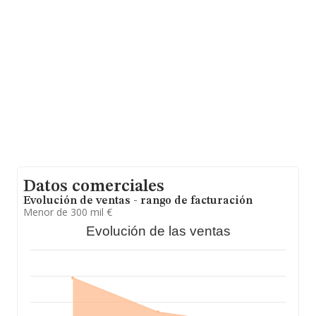
todas las compañías es de 325 mil euros de ventas en
2020. Como información adicional de interés, los
empleados de media son 3; la antigüedad alcanza los 17
años desde la constitución.
Datos comerciales
Evolución de ventas - rango de facturación
Menor de 300 mil €
Evolución de las ventas