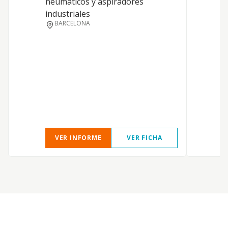
neumáticos y aspiradores
industriales
BARCELONA
V
T
VER INFORME
VER FICHA