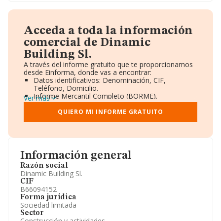
Acceda a toda la información
comercial de Dinamic
Building Sl.
A través del informe gratuito que te proporcionamos
desde Einforma, donde vas a encontrar:
Datos identificativos: Denominación, CIF,
Teléfono, Domicilio.
Informe Mercantil Completo (BORME).
Ver más
Gráficos de Evolución Ventas y Empleados.
Consejo de Administración y Administradores.
QUIERO MI INFORME GRATUITO
Directivos y Ejecutivos.
Accionistas.
Participaciones y Vinculaciones en otras empresas.
Artículos de prensa publicados sobre la empresa.
Información oficial y registral complementaria.
Información general
Razón social
Dinamic Building Sl.
CIF
B66094152
Forma jurídica
Sociedad limitada
Sector
Construcción y actividades