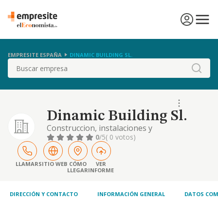
EMPRESITE ESPAÑA
DINAMIC BUILDING SL.
Buscar
Dinamic Building Sl.
Construccion, instalaciones y
mantenimiento. comercio al por mayor y al
0
/5
( 0 votos)
por menor. distribucion comercial.
importacion y exportacion. actividades
inmobiliarias. actividades profesionales.
LLAMAR
SITIO WEB
CÓMO
VER
LLEGAR
INFORME
industrias manufactureras y textiles. etc
DIRECCIÓN Y CONTACTO
INFORMACIÓN GENERAL
DATOS COM