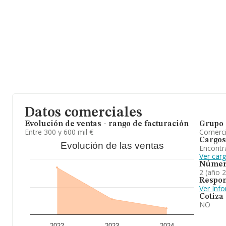
(08503), en el municipio de Gurb, en Barcelona, Cataluña.
Con los datos a disposición de INFORMA sobre 1.910 empresas per
nacional la facturación asciende a 3.609 millones de euros y el p
ventas entre todas las compañías asciende a los 1 millón de euros
ampliar la información relativa al ámbito de la empresa, la med
es de 2; la antigüedad desde la constitución es de 17 años.
A modo de conclusión,
Dinamic Rural S.L
se dedica a la tenenci
inmuebles de todo tipo, su compra, venta y explotación, incluid
pero, con excepcion, del arrendamiento financiero. la intermediac
la posición en el ranking nacional, la empresa ha perdido posicion
Datos comerciales
Evolución de ventas - rango de facturación
Grupo 
Entre 300 y 600 mil €
Comerc
Cargos
Evolución de las ventas
Encontr
Ver carg
Númer
2 (año 
Respon
Ver Inf
Cotiza
NO
2022
2023
2024