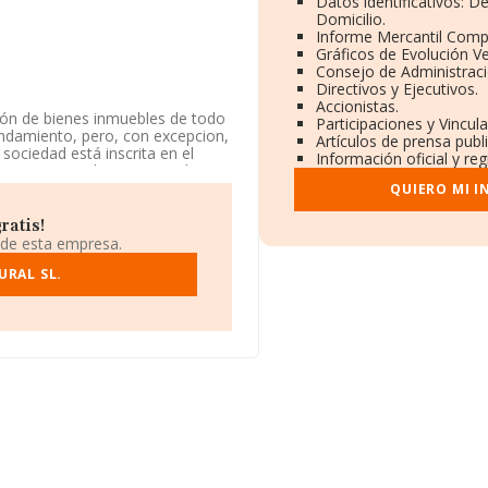
Datos identificativos: 
Domicilio.
Informe Mercantil Com
Gráficos de Evolución V
Consejo de Administraci
Directivos y Ejecutivos.
Accionistas.
ción de bienes inmuebles de todo
Participaciones y Vincu
endamiento, pero, con excepcion,
Artículos de prensa pub
 sociedad está inscrita en el
Información oficial y re
s 'Comercio al por mayor de
en mercados exteriores.
QUIERO MI 
osición de INFORMA, ha tenido
ratis!
 de esta empresa.
do a los niveles de facturación
URAL SL.
sector, la empresa se ha colocado
 estaba en 231). En el ranking de
os de Caparra S.L
y
Es Prat
 empresa antes de
Ramaderies
e ha posicionado 134.589 puestos
 empresas mejor posicionadas en
ushi Teruel 2023 S.L
, sin
nejo S.L
y
Sistemas de
dido de 19.350 puestos en el
da en Calle Olesa núm. 67,