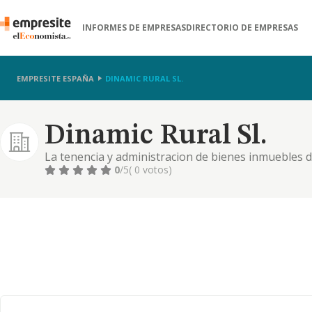
INFORMES DE EMPRESAS
DIRECTORIO DE EMPRESAS
EMPRESITE ESPAÑA
DINAMIC RURAL SL.
Dinamic Rural Sl.
La tenencia y administracion de bienes inmuebles d
incluido en regimen de arrendamiento, pero, con ex
0
/5
( 0 votos)
intermediacion y el comercio...