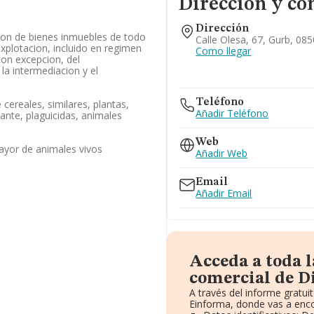
Dirección y co
Dirección
ion de bienes inmuebles de todo
Calle Olesa, 67, Gurb, 08
explotacion, incluido en regimen
Como llegar
on excepcion, del
la intermediacion y el
Teléfono
cereales, similares, plantas,
Añadir Teléfono
zante, plaguicidas, animales
Web
ayor de animales vivos
Añadir Web
Email
Añadir Email
Acceda a toda 
comercial de D
A través del informe gratu
Einforma, donde vas a enco