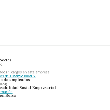
tenecientes al sector, a nivel
romedio de la facturación de
. Por último, con el fin de
ia de empleados de las empresas
a y administración de bienes
o en regimen de arrendamiento,
ión y el comercio.. En cuanto a
es frente al 2023.
Sector
io
ados 1 cargos en esta empresa
os de Dinamic Rural Sl.
o de empleados
2024)
sabilidad Social Empresarial
ormación
 en Bolsa