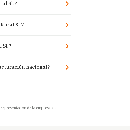
al Sl.?
Rural Sl.?
 Sl.?
facturación nacional?
u representación de la empresa a la