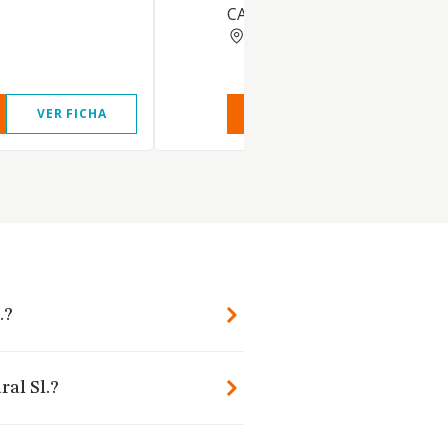
CARNE Y GANADO
BARCELONA
VER FICHA
VER INFORME
VER FIC
.?
ral Sl.?