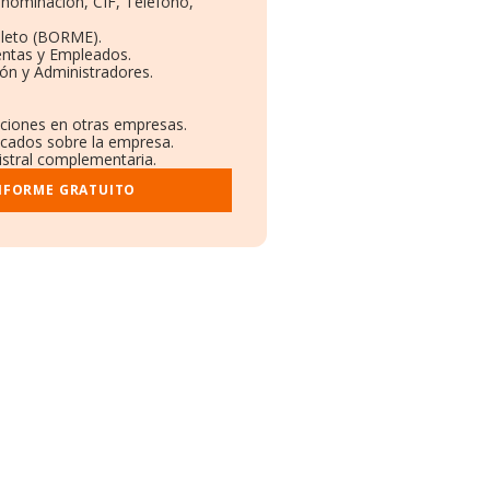
Denominación, CIF, Teléfono,
pleto (BORME).
entas y Empleados.
ón y Administradores.
laciones en otras empresas.
licados sobre la empresa.
gistral complementaria.
INFORME GRATUITO