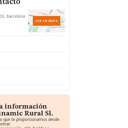
ntacto
503, Barcelona
VER EN MAPA
la información
inamic Rural Sl.
ito que te proporcionamos desde
ntrar: