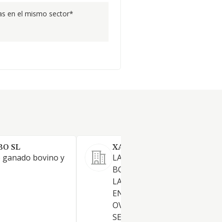
s en el mismo sector*
BO SL
XAIS DEL COLLSACABRA SL
 ganado bovino y
LA COMPRA Y VENTA DE GA
BOVINO Y OVINO, INCLUSO 
LANA, EXPLOTACION, CRIA Y
ENGORDE DE GANADO BOVI
OVINO SERVICIO DE MATADE
SERVICIO DE TRANSPORTE D