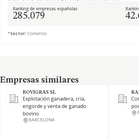
Ranking de empresas españolas
Ranki
285.079
42
*
Sector:
Comercio
Empresas similares
Empresas similares
BOVIGRAS SL
RA
Explotación ganadera, cría,
Co
engorde y venta de ganado
por
bovino.
BARCELONA