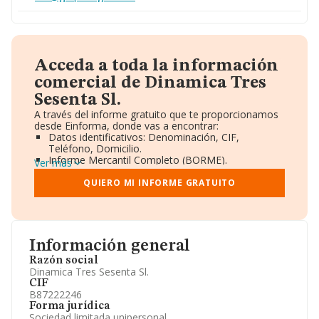
Acceda a toda la información
comercial de Dinamica Tres
Sesenta Sl.
A través del informe gratuito que te proporcionamos
desde Einforma, donde vas a encontrar:
Datos identificativos: Denominación, CIF,
Teléfono, Domicilio.
Informe Mercantil Completo (BORME).
Ver más
Gráficos de Evolución Ventas y Empleados.
Consejo de Administración y Administradores.
QUIERO MI INFORME GRATUITO
Directivos y Ejecutivos.
Accionistas.
Participaciones y Vinculaciones en otras empresas.
Artículos de prensa publicados sobre la empresa.
Información oficial y registral complementaria.
Información general
Razón social
Dinamica Tres Sesenta Sl.
CIF
B87222246
Forma jurídica
Sociedad limitada unipersonal