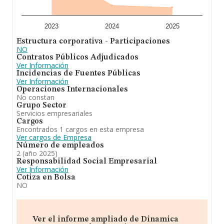
ventas en el año 2025 de 14.171 millones de euros.
Como información adicional de interés, la media de
antigüedad desde la constitución es de 15 años. Los
empleados de media son 2.
2023
2024
2025
Estructura corporativa - Participaciones
En definitiva, la actividad de
Dinamica Tres Sesenta
NO
S.L
está enfocada en la prestación de servicios.
Contratos Públicos Adjudicados
actividades de gestión y administración. servicios
Ver Información
educativos, de ocio y entretenimiento., informacion y
Incidencias de Fuentes Públicas
comunicaciones., informática, telecomunicaciones y
Ver Información
ofimatica. cnae 7311 agencias de publicidad. En cuanto
Operaciones Internacionales
a la posición en el ranking de la provincia de Madrid, la
No constan
empresa ha perdido posiciones frente al 2024.
Grupo Sector
Servicios empresariales
Cargos
Encontrados 1 cargos en esta empresa
Ver cargos de Empresa
Número de empleados
2 (año 2025)
Responsabilidad Social Empresarial
Ver Información
Cotiza en Bolsa
NO
Ver el informe ampliado de Dinamica