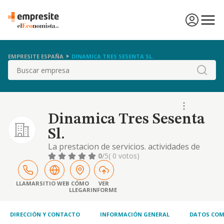
EMPRESITE ESPAÑA
DINAMICA TRES SESENTA SL.
Buscar
Dinamica Tres Sesenta
Sl.
La prestacion de servicios. actividades de
gestion y administracion. servicios
0
/5
( 0 votos)
educativos, de ocio y entretenimiento.,
informacion y comunicaciones., informatica,
telecomunicaciones y ofimatica. cnae 7311
LLAMAR
SITIO WEB
CÓMO
VER
LLEGAR
INFORME
agencias de publicidad
DIRECCIÓN Y CONTACTO
INFORMACIÓN GENERAL
DATOS COM