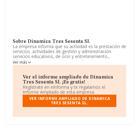
Sobre Dinamica Tres Sesenta Sl.
La empresa informa que su actividad es la prestación de
servicios. actividades de gestión y administración.
servicios educativos, de ocio y entretenimiento.,
informacion y comunicaciones., informática,
Ver más
telecomunicaciones y ofimatica. cnae 7311 agencias de
publicidad. La sociedad está inscrita en el Registro
Mercantil como Sociedad Limitada. Clasifica su actividad
Ver el informe ampliado de Dinamica
CNAE como 'Agencias de publicidad', código 7311. La
Tres Sesenta Sl. ¡Es gratis!
sociedad no tiene actividad en mercados exteriores.
Regístrate en eInforma y te regalamos el
Informe Ampliado de esta empresa.
Según los datos a disposición de INFORMA, ha tenido
VER INFORME AMPLIADO DE DINAMICA
un número de empleados por debajo de la media de
TRES SESENTA SL.
sector.
Dentro del ranking de empresas elaborado por
INFORMA, atendiendo a los niveles de facturación de la
sociedad, se destaca que: en 2025 la empresa ha caído
434 puestos a nivel sectorial pasando a ocupar la
posición 3.524, frente a la 3.090 del año anterior. Tienen