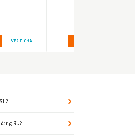
VER FICHA
VER INFORME
VER FIC
Sl.?
ding Sl.?