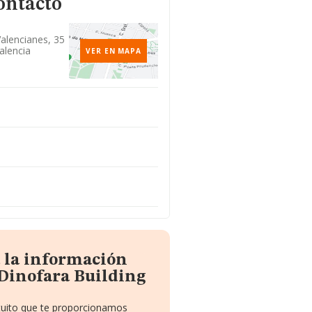
ontacto
alencianes, 35
alencia
VER EN MAPA
 la información
 Dinofara Building
atuito que te proporcionamos