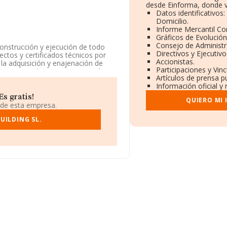
desde Einforma, donde v
Datos identificativos
Domicilio.
Informe Mercantil C
Gráficos de Evolució
Consejo de Administr
construcción y ejecución de todo
Directivos y Ejecutivo
ectos y certificados técnicos por
Accionistas.
la adquisición y enajenación de
Participaciones y Vin
nscrita en el Registro Mercantil
Artículos de prensa p
ucción de edificios residenciales',
Información oficial y
res.
s gratis!
QUIERO MI
n fiscal B10971133, está situada en
 de esta empresa.
, Comunidad Valenciana.
UILDING SL.
948 compañías, en el ámbito
os y la media de facturación de
anto a la información relativa a la
n 10107 empresas, cuyas ventas
nformación de interés en el ámbito
 media de empleados es de 2.