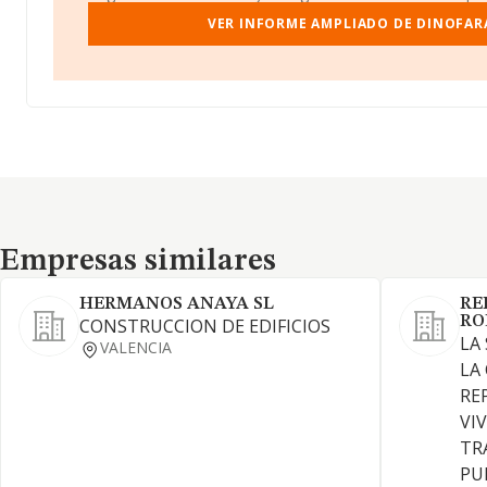
VER INFORME AMPLIADO DE DINOFARA
Empresas similares
Empresas similares
HERMANOS ANAYA SL
RE
RO
CONSTRUCCION DE EDIFICIOS
LA
VALENCIA
LA
RE
VI
TR
PU