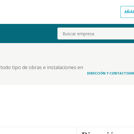
AÑA
Buscar
 todo tipo de obras e instalaciones en
s técnicos por medio de los profesionales
DIRECCIÓN Y CONTACTO
IN
 y enajenación de fincas rústicas y urbanas y su