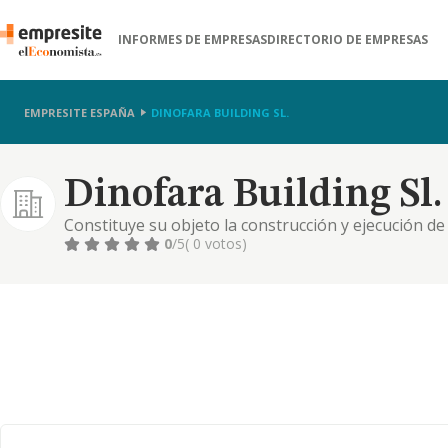
INFORMES DE EMPRESAS
DIRECTORIO DE EMPRESAS
EMPRESITE ESPAÑA
DINOFARA BUILDING SL.
Dinofara Building Sl.
Constituye su objeto la construcción y ejecución de
edificaciones de toda clase, proyectos y certificado
0
/5
( 0 votos)
debidamente titulados y capacitados; la adquisición
explotación en r