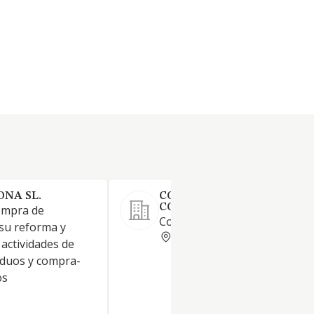
ONA SL.
COPRUSA INGENIERIA Y
CONSTRUCCION SL
ompra de
Construcción y rehabilitación.
su reforma y
VALENCIA
 actividades de
siduos y compra-
os