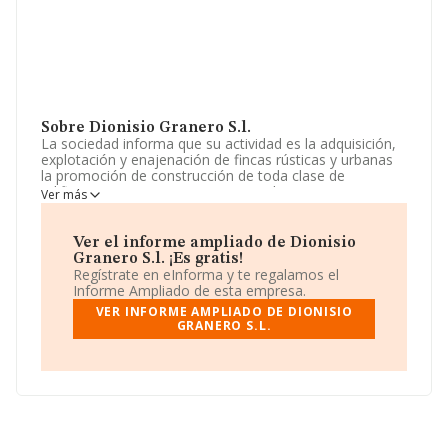
Sobre Dionisio Granero S.l.
La sociedad informa que su actividad es la adquisición,
explotación y enajenación de fincas rústicas y urbanas
la promoción de construcción de toda clase de
edificaciones propias o por cuenta de terceros y su
Ver más
enajenación. La empresa está registrada como
Sociedad Limitada. Su CNAE corresponde a 4335 con
código '%cnae%'. La empresa no tiene actividad en
Ver el informe ampliado de Dionisio
mercados exteriores.
Granero S.l. ¡Es gratis!
Regístrate en eInforma y te regalamos el
Los empleados se han reducido un 50% y teniendo en
Informe Ampliado de esta empresa.
cuenta la información a disposición de INFORMA, ha
VER INFORME AMPLIADO DE DIONISIO
contado con un número de empleados inferior a la
GRANERO S.L.
media de sector.
Para ponerse en contacto con sus oficinas, la empresa
facilita el número de teléfono 917154318.
La sociedad
Dionisio Granero S.L
, NIF B81607194,
tiene su domicilio social establecido en Calle Doctor
Cornago núm. 13, (28223), en el municipio de Pozuelo