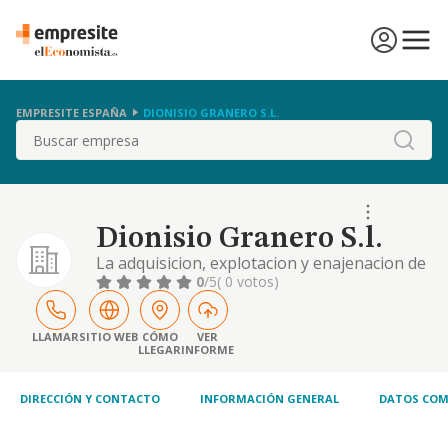
EMPRESITE ESPAÑA
DIONISIO GRANERO S.L.
Buscar
Dionisio Granero S.l.
La adquisicion, explotacion y enajenacion de
fincas rusticas y urbanas la promocion de
0
/5
( 0 votos)
construccion de toda clase de edificaciones
propias o por cuenta de terceros y su
enajenacion.
LLAMAR
SITIO WEB
CÓMO
VER
LLEGAR
INFORME
DIRECCIÓN Y CONTACTO
INFORMACIÓN GENERAL
DATOS COM