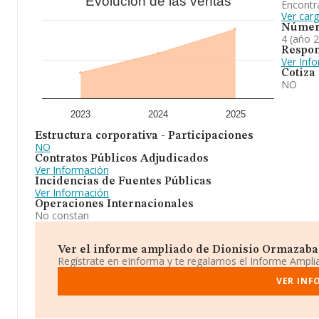
Evolución de las ventas
Encontr
Ver car
Númer
4 (año 
Respon
Ver Inf
Cotiza
NO
2023
2024
2025
Estructura corporativa - Participaciones
NO
Contratos Públicos Adjudicados
Ver Información
Incidencias de Fuentes Públicas
Ver Información
Operaciones Internacionales
No constan
Ver el informe ampliado de Dionisio Ormazabal 
Regístrate en eInforma y te regalamos el Informe Ampl
VER INF