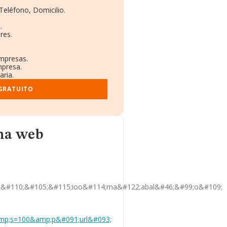
Teléfono, Domicilio.
.
res.
empresas.
mpresa.
aria.
 GRATUITO
ina web
o&#110;&#105;&#115;ioo&#114;ma&#122;abal&#46;&#99;o&#109;
amp;s=100&amp;p&#091;url&#093;