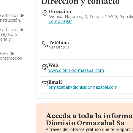
Dirección y contacto
Dirección
 artículos de
Avenida Nafarroa, 2, Tolosa, 20400, Gipuz
onstrucción.
Como llegar
 artículos de
 regalo o
ería y
Teléfono
943652241
enor de
construcción,
943655185
Web
www.dionisioormazabal.com
Email
ormazabal@dionisioormazabal.com
Acceda a toda la informa
Dionisio Ormazabal Sa
A través del informe gratuito que te propor