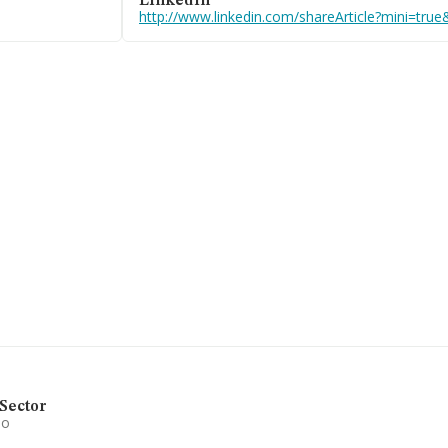
Linkedin
652241 y su
http://www.linkedin.com/shareArticle?mini=tr
edes acceder a
 tiene su
 en el
5.134 empresas,
llones de euros
tas en 2025.
a), en la base
 2025 de 55
 las compañías,
media de
por menor de
e su sector
cimientos
. Frente al
la empresa ha
Sector
io