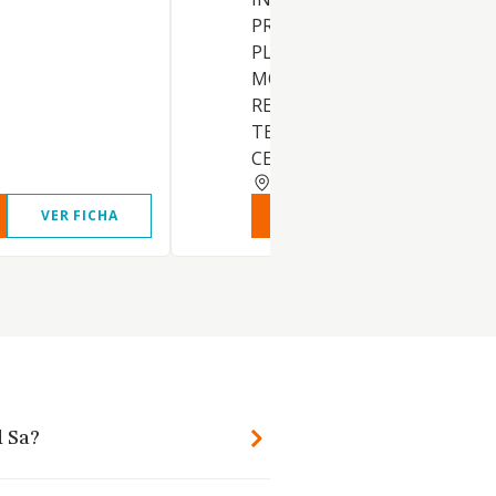
PRODUCTOS AZULEJOS,
PLAQUETAS, BALDOSAS,
MOSAICOS, PAVIMENTOS Y
REVESTIMIENTOS DE SUELOS
TECHOS Y PAREDES DE
CERAMICA, P
GUIPUZCOA
VER FICHA
VER INFORME
VER FIC
l Sa?