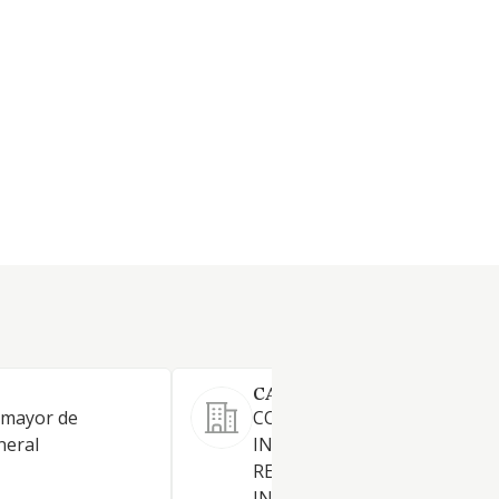
CALLEJO ZERAMIKAK SL
 mayor de
COMERCIALIZACION E
neral
INSTALACION DE TODO TIP
RECUBRIMIENTOS DECORAT
INTERIORES Y EXTERIORES,