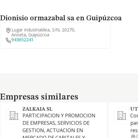
Dionisio ormazabal sa en Guipúzcoa
Lugar Industrialdea, S/n, 20270,
Anoeta, Guipúzcoa
943652241
Empresas similares
Empresas similares
ZALKAIA SL
UT
PARTICIPACION Y PROMOCION
Com
DE EMPRESAS, SERVICIOS DE
par
GESTION, ACTUACION EN
res
MERCADO DE CAPITALES Y