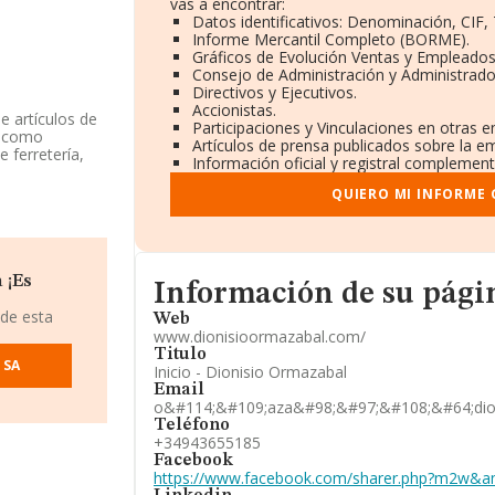
vas a encontrar:
Datos identificativos: Denominación, CIF, 
Informe Mercantil Completo (BORME).
Gráficos de Evolución Ventas y Empleados
Consejo de Administración y Administrado
Directivos y Ejecutivos.
Accionistas.
e artículos de
Participaciones y Vinculaciones en otras 
a como
Artículos de prensa publicados sobre la e
 ferretería,
Información oficial y registral complement
no tiene
QUIERO MI INFORME
información
os por debajo
Informacion de su página web
 ¡Es
Información de su pág
mpresa ha caído
te a la 850 del
 de esta
Web
ector:
www.dionisioormazabal.com/
Lepe S.L
; sin
Titulo
nking de
 SA
Inicio - Dionisio Ormazabal
cupado peor
Email
00, en el
o&#114;&#109;aza&#98;&#97;&#108;&#64;di
g:
Casa Color
Teléfono
olocan peor se
+34943655185
ales S.L
. Ha
Facebook
rovincial.
https://www.facebook.com/sharer.php?m2w&