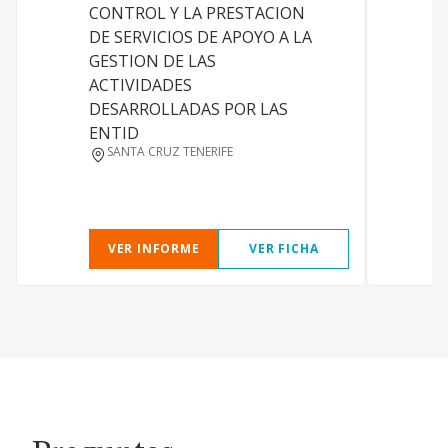
CONTROL Y LA PRESTACION
t
DE SERVICIOS DE APOYO A LA
i
GESTION DE LAS
u
ACTIVIDADES
d
DESARROLLADAS POR LAS
a
ENTID
p
SANTA CRUZ TENERIFE
r
VER INFORME
VER FICHA