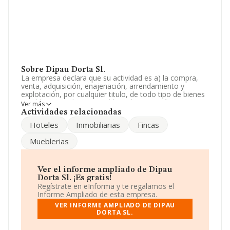
Sobre Dipau Dorta Sl.
La empresa declara que su actividad es a) la compra,
venta, adquisición, enajenación, arrendamiento y
explotación, por cualquier titulo, de todo tipo de bienes
muebles y, tambien inmuebles tales como fincas
Ver más
rústicas o urbanas, así como hoteles, edificios, cha. La
Actividades relacionadas
sociedad está registrada como Sociedad Limitada.
Hoteles
Inmobiliarias
Fincas
Tiene CNAE: 6811 - '%cnae%'. La sociedad no tiene
actividad en mercados exteriores.
Mueblerias
Acerca de la información en los distintos rankings: la
compañía ha mejorado en el ranking sectorial
escalando 266 puestos, pasando del 633 al 367. Tienen
Ver el informe ampliado de Dipau
mejor posición las siguientes empresas del sector:
Dorta Sl. ¡Es gratis!
Alsero Inversiones S.L
y
Bsod Raum S.L
; algunas de
Regístrate en eInforma y te regalamos el
las empresas que la siguen en la clasificación del sector
Informe Ampliado de esta empresa.
son
Vantour Baleares S.L
y
Aluxo Rehabilitaciones
VER INFORME AMPLIADO DE DIPAU
Inmobiliarias S.L
. Se ha posicionado mejor en el
DORTA SL.
ranking nacional, ha subido 80.906 puestos, pasando del
173.055 al 92.149. Aparecen mejor posicionadas las