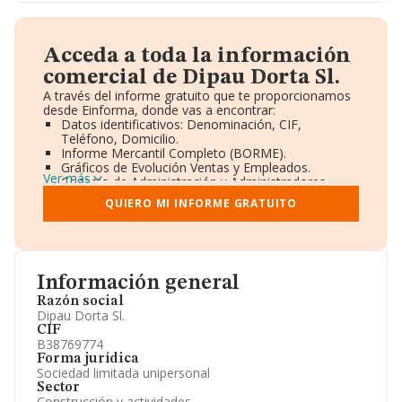
Acceda a toda la información
comercial de Dipau Dorta Sl.
A través del informe gratuito que te proporcionamos
desde Einforma, donde vas a encontrar:
Datos identificativos: Denominación, CIF,
Teléfono, Domicilio.
Informe Mercantil Completo (BORME).
Gráficos de Evolución Ventas y Empleados.
Ver más
Consejo de Administración y Administradores.
Directivos y Ejecutivos.
QUIERO MI INFORME GRATUITO
Accionistas.
Participaciones y Vinculaciones en otras empresas.
Artículos de prensa publicados sobre la empresa.
Información oficial y registral complementaria.
Información general
Razón social
Dipau Dorta Sl.
CIF
B38769774
Forma jurídica
Sociedad limitada unipersonal
Sector
Construcción y actividades