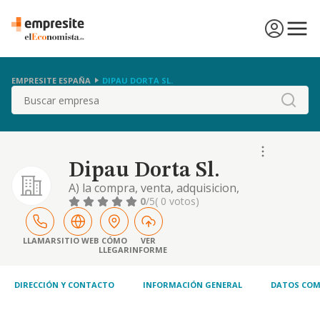
EMPRESITE ESPAÑA
DIPAU DORTA SL.
Buscar
Dipau Dorta Sl.
A) la compra, venta, adquisicion,
enajenacion, arrendamiento y explotacion,
0
/5
( 0 votos)
por cualquier titulo, de todo tipo de bienes
muebles y, tambien inmuebles tales como
fincas rusticas o urbanas, asi como hoteles,
LLAMAR
SITIO WEB
CÓMO
VER
LLEGAR
INFORME
edificios, cha
DIRECCIÓN Y CONTACTO
INFORMACIÓN GENERAL
DATOS COM