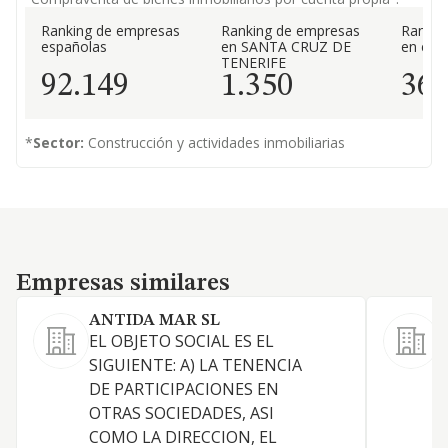
Ranking de empresas
Ranking de empresas
Rankin
españolas
en SANTA CRUZ DE
en el 
TENERIFE
92.149
1.350
36
*
Sector:
Construcción y actividades inmobiliarias
Empresas similares
Empresas similares
ANTIDA MAR SL
EL OBJETO SOCIAL ES EL
A
SIGUIENTE: A) LA TENENCIA
s
DE PARTICIPACIONES EN
L
OTRAS SOCIEDADES, ASI
a
COMO LA DIRECCION, EL
g