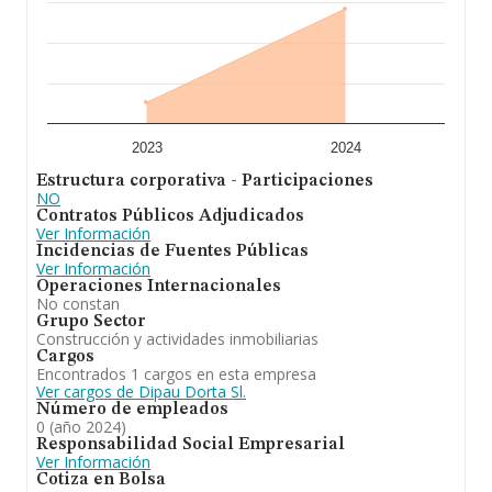
A modo de conclusión,
Dipau Dorta S.L
se dedica a a)
la compra, venta, adquisición, enajenación,
arrendamiento y explotación, por cualquier titulo, de
todo tipo de bienes muebles y, tambien inmuebles tales
como fincas rústicas o urbanas, así como hoteles,
edificios, cha. En relación con el ranking de Santa Cruz
De Tenerife, la empresa ha escalado posiciones.
2023
2024
Estructura corporativa - Participaciones
NO
Contratos Públicos Adjudicados
Ver Información
Incidencias de Fuentes Públicas
Ver Información
Operaciones Internacionales
No constan
Grupo Sector
Construcción y actividades inmobiliarias
Cargos
Encontrados 1 cargos en esta empresa
Ver cargos de Dipau Dorta Sl.
Número de empleados
0 (año 2024)
Responsabilidad Social Empresarial
Ver Información
Cotiza en Bolsa