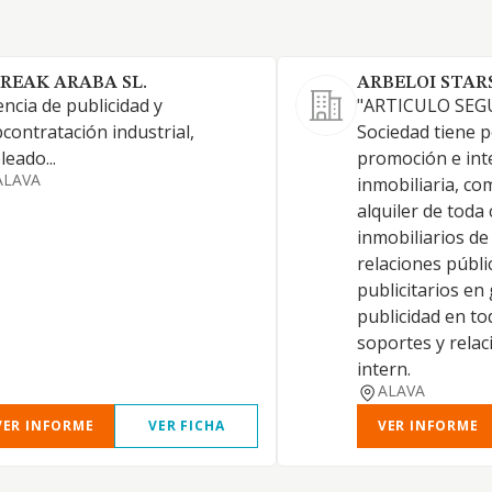
REAK ARABA SL.
ARBELOI STARS
ncia de publicidad y
"ARTICULO SEGU
contratación industrial,
Sociedad tiene 
leado...
promoción e int
ALAVA
inmobiliaria, co
alquiler de toda 
inmobiliarios de 
relaciones públic
publicitarios en
publicidad en to
soportes y relac
intern.
ALAVA
VER INFORME
VER FICHA
VER INFORME