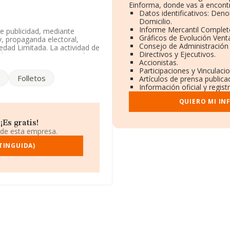
Einforma, donde vas a encontr
Datos identificativos: Den
Domicilio.
Informe Mercantil Comple
e publicidad, mediante
Gráficos de Evolución Vent
tv, propaganda electoral,
Consejo de Administración 
edad Limitada. La actividad de
Directivos y Ejecutivos.
ódigo es 7311. La compañía no
Accionistas.
Participaciones y Vinculac
Folletos
Artículos de prensa public
 teniendo en cuenta la
Información oficial y regis
 de empleados por debajo de
QUIERO MI IN
uada en Barrio Urbina Eza Casa
Es gratis!
 de esta empresa.
.891 empresas, a nivel
 calcula un promedio de
TINGUIDA)
nte, para completar los datos
n es de 15 años. La media de