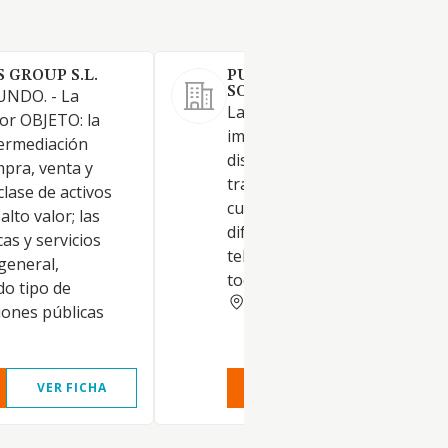
 GROUP S.L.
PUBLICIDAD GORBEA
SOCIEDAD LIMITADA.
NDO. - La
La sociedad tiene por objeto
por OBJETO: la
impresión, edición, publicació
ermediación
distribución, directamente o
mpra, venta y
través de terceros, y mediant
clase de activos
cualesquiera de los medios d
alto valor; las
difusión escritos, de radio,
as y servicios
televisión u otros cualesquier
 general,
todo tipo de anuncios y publi
do tipo de
ALAVA
iones públicas
VER FICHA
VER INFORME
VER FIC