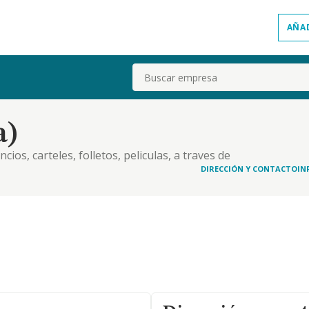
AÑA
Buscar
a)
ios, carteles, folletos, peliculas, a traves de
ublicidad, etc.
DIRECCIÓN Y CONTACTO
IN