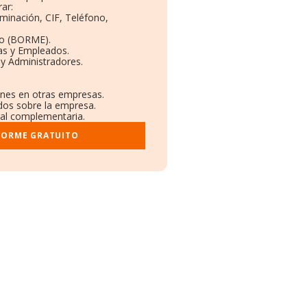
ar:
ominación, CIF, Teléfono,
to (BORME).
as y Empleados.
y Administradores.
iones en otras empresas.
ados sobre la empresa.
tral complementaria.
FORME GRATUITO